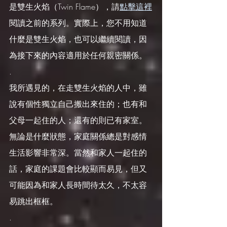
是雙生火焰（Twin Flame），請
點擊這裡
閱讀之前的系列。實際上，您不用知道
什麼是雙生火焰，也可以繼續閱讀，因
為接下來的內容適用於任何親密關係。
.
我所遇見的，在走雙生火焰的人中，雖
說有個性獨立自己搬出來住的；也有和
父母一起住的人；還有的則已有家室。
無論是什麼狀態，家庭關係總是對感情
生活影響非常深。當然和家人一起住的
話，家庭的課題會比較顯而易見，但又
可能因為和家人長時間待太久，不太容
易跳出框框。
.