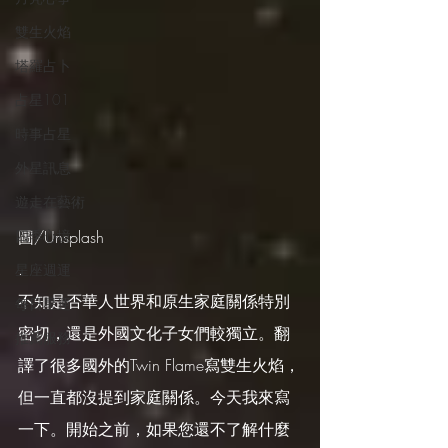
雙生火焰
塔羅占卜
占星101
時事占星
外星訊息
遊走在藝術
四季心境
圖/Unsplash
.
星座週運
不知是否華人世界和原生家庭關係特別
每日星運
密切，還是外國文化子女們較獨立。翻
推薦服務
譯了很多國外的Twin Flame寫雙生火焰，
但一直都沒提到家庭關係。今天我來寫
一下。開始之前，如果您還不了解什麼