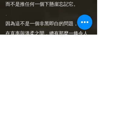
而不是推任何一個下懸崖忘記它。
.
因為這不是一個非黑即白的問題，所以
在直率與溫柔之間，總有那麼一條令人
拿捏不清的界線。而且這條界線因人而
異。和朋友聊天就會知道，不同的人對
禮貌和直率的定義是不同的，有的人的
標準比較低，有的比較高。甚至同一個
人，對其他人的可能標準也不同（有聽
過父母對各個子女標準不一的故事
吧）。這些都因應個人課題而產生。
.
而且這條線又因社會文化而異。我去日
本的時候，會變得特別禮貌，它們的金