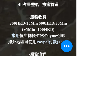
4⃣️占星靈氣 - 療癒首選
·服務收費·
300HKD/15Min 600HKD/30Min
(+5Min=100HKD)
常用
恆生轉帳/FPS/Payme付款
海外地區可使用
Paypal付款(+5%)
·服務流程·
部分服務/課程
需預約時間
(需互動對話的)
塔羅/占卜/純靈性療癒類的則不一定
需要
語言可選廣東話/國語 - 記得提前說明
·服務地點·
提供線上服務