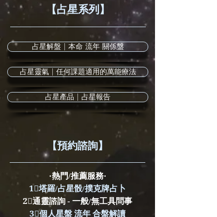
【​占星系列】
​占星解盤 | 本命 流年 關係盤
占星靈氣 | 任何課題適用的萬能療法
占星產品 | 占星報告
​【預約諮詢】
·熱門/推薦服務·
1⃣️塔羅/占星骰/撲克牌占卜
2⃣️通靈諮詢 - 一般/無工具問事
3⃣️個人星盤 流年 合盤解讀