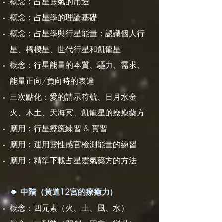
概念：占星靈氣的用途
概念：占星學的理論基礎
概念：占星學與行星能量：認識個人行
星、橋樑星、世代行星和凱龍星
概念：行星能量的本質、驅力、需求、
能量正向/負向時的表達
三次點化：愛的請示符號、日月水金
火、木土、天海冥、凱龍星的療癒藥方
應用：行星療癒練習 & 實習
應用：運用靈性感官檢測能量的練習
應用：精準下載占星靈氣藥方的方法
🍀
中階（黃道12宮的療癒力）
概念：四元素（火、土、風、水）