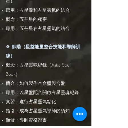
星）
應用：占星骰和占星靈氣的結合
概念：五芒星的秘密
應用：五芒星在占星靈氣的結合
🍀
師階（星盤能量整合技能和導師訓
練）
概念：占星靈魂紀錄（Astro Soul
Book）
簡介：如何製作本命盤與合盤
應用：以星盤配合開啟占星靈魂紀錄
實習：進行占星靈氣點化
指引：成為占星靈氣導師的須知
頒發：導師資格證書