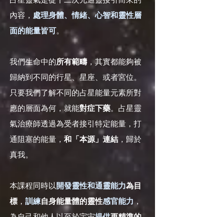
內容，
處理身體、情緒、心智和靈性層
面的能量皆可
。
我們生命中的
所有範疇
，其實都能夠被
歸納到不同的行星、星座、或者宮位。
只要我們了解不同的占星能量元素所對
應的層面為何，就能
對症下藥
。占星靈
氣治療師透過為受者接引特定能量，打
通阻塞的能量，
和「本源」連結
，歸於
真我。
本課程同時以
開發靈性和通靈能力
為目
標
，
訓練
自身能量體的靈性
感官能力
，
為自己和他人以至於宇宙
提供
更精準的