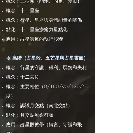
概念：三型態（開創、固定、變動）
概念：十二星座
概念：行星、星座與身體能量的關係
點化：十二星座療癒力量點化
應用：占星靈氣的執行步驟
🍀
高階（占星骰、五芒星與占星靈氣）
概念：行星的守護、得利、弱勢和失利
概念：十二宮位
概念：主要相位（0/180/90/120/60
度）
概念：認識月交點（南北交點）
點化：月交點療癒符號
應用：占星骰教學（轉宮、守護和飛