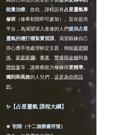
能量治療
。
故此，課程設有
占星靈氣專
修班
（修畢初階即可參加）。旨在
提供
平台，為渴望深入進修的人們
提供占星
靈氣的穩打穩紮實習課
。渴望鍛鍊自己
得心應手地處理特定主題，例如
親密關
係
、
家庭家庭
、
事業
、
豐盛與
金錢
和
身
體能量
等，讓療癒能力修鍊得
更精準、
獨到和高效
的人兒們，
這是為你而設
的
。
✨【占星靈氣 課程大綱】
🍀
初階（十二個療癒符號）