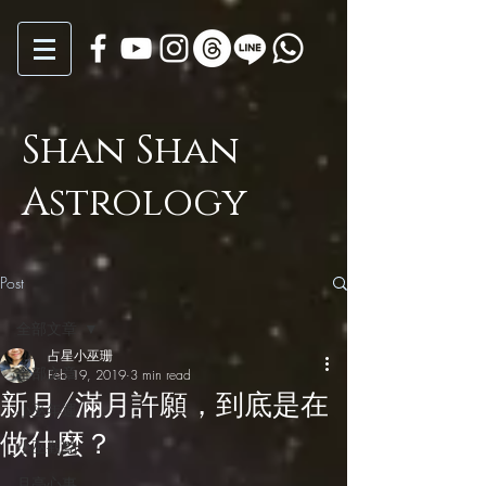
Shan Shan
Astrology
Post
全部文章
占星小巫珊
全部文章
Feb 19, 2019
3 min read
新月/滿月許願，到底是在
小巫年運
做什麼？
小巫觀點
月亮心事