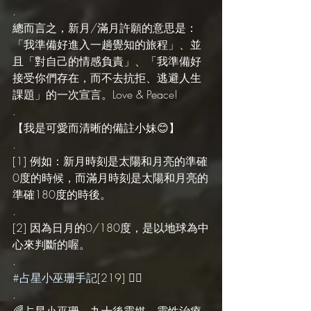
.
總而言之，新月/滿月許願的意思是：
「我準備好進入一趟覺知的旅程」、並
且「對自己的情感負責」、「我準備好
接受你們存在，而不去抗拒、逃避人生
課題」的一次宣言。Love & Peace!
.
【我是可愛而清晰的備註小妹😊】
.
[1] 例如：新月時刻是太陽和月亮的準確
0度的時候，而滿月時刻是太陽和月亮的
準確180度的時後。
.
[2] 因為日月的0/180度，是以地球為中
心來判斷的喔。
.
#占星小巫珊手記
[219] 🧙‍♀️ 
.