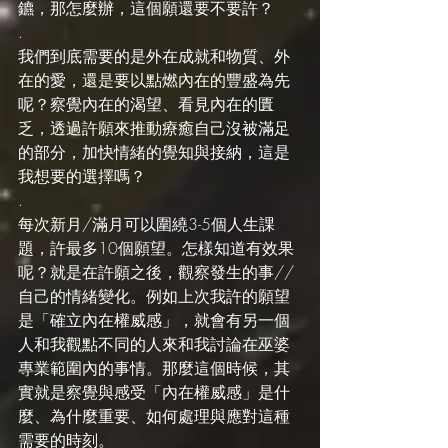
鑣，那怎麼辦，這個願還要不要許？
.
我們到底需要的是外在成就和物質、外
在的愛，還是要以點燃內在的豐盛為先
呢？察覺內在的渴望、看見內在的匱
乏，透過許願來推動療癒自己沒被滿足
的部分，加快情緒的覺知與接納，這是
我想要的選擇嗎？
.
每次新月/滿月可以圍繞3-5個人生課
題，許最多10個願望。怎樣知道有效果
呢？就是在許願之後，觀察發生的事// 
自己的情緒變化。例如上次我許的願望
是「確立內在權威感」，就會有另一個
人和我觀點不同的人來和我討論在巫婆
專業範圍內的事情。那麼這個時候，其
實就是察覺與感受「內在權威感」是什
麼、為什麼重要、如何處理與應對這種
需要的時刻。