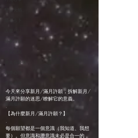
雙生火焰
塔羅占卜
占星101
時事占星
外星訊息
遊走在藝術
四季心境
星座週運
今天來分享新月/滿月許願，拆解新月/
每日星運
滿月許願的迷思/瞭解它的意義。
推薦服務
.
【為什麼新月/滿月許願？】
.
每個願望都是一個意識（我知道、我想
要）。但意識和潛意識未必是合一的，