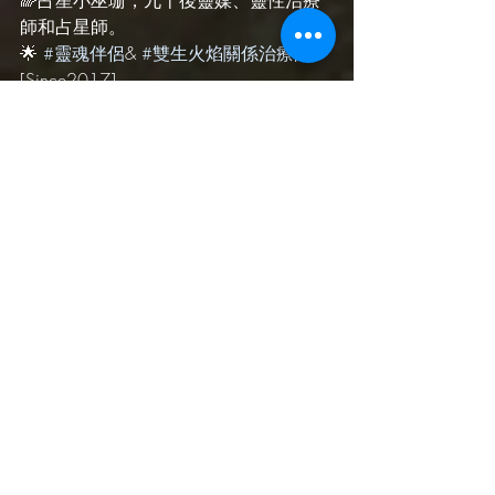
🌈占星小巫珊，九十後靈媒、靈性治療
師和占星師。
🌟 
#靈魂伴侶
& 
#雙生火焰關係治療師
[Since2017]
🍀 
#星座運程
#星象分析
#靈性成長
💎#星盤解讀 
#占星骰占卜
🎋#靈性諮詢 
#靈性療癒
 尋找 
#靈魂碎
片
#冥想教學
🌃 FB/IG/YouTube @ShanShanAstrology 
// ShanShanAstrology.com
.
#靈媒
#通靈
#靈修
#靈氣
#占星
#月亮週期
#新月
#滿月
#覺知
#情緒
#人生課題
#正念
#新月許願
#滿月許願
#魔法許願
#許願
#願望成真
小巫觀點