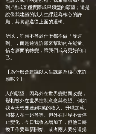
無論大家許的是那種：我希望增加/做
到/達成某種實際成果類型的願望；還是
說像我建議的以人生課題為核心的許
願，其實都遵從上面的邏輯。
.
所以，許願不等於什麼都不做「等運
到」，而是通過許願來幫助內在能量、
信念層面的轉變，讓我們成為更好的自
己。
.
【為什麼會建議以人生課題為核心來許
願呢？】
.
人的願望，因為外在世界變動而改變，
變相被外在世界控制意念與慾望。例如
我今天想要達到X萬的收入、升職加薪、
和某人在一起等等。但外在世界不會停
止變化，今日我收入增加了，但他日轉
換工作要重新開始、或者兩人要分道揚