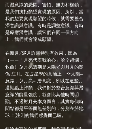
而潛意識的恐懼、害怕、無力和枷鎖，
是我們抗拒願望實現的原因。所以，當
我們想要實現願望的時候，就需要整合
潛意識與意識。有時是調整意識、有時
是療癒潛意識，讓它們在同一個方向
上，我們就會達成願望。
.
在新月/滿月許願特別有效果，因為
（——「月亮代表我的心」哈？超爛，
救命）🌛月亮週期是太陽🌞與月亮的關
係[注1]。在占星學的意涵上，🌞太陽= 
意識，🌛月亮= 潛意識，所以在這些月
週期點上許願，我們對於整合意識與潛
意識的能量強度，就會比其他時間明
顯。不過對月亮本身而言，其實每個時
間點都是平等而無差別的，分別在於地
球上[注2]的我們感覺而已喔。
.