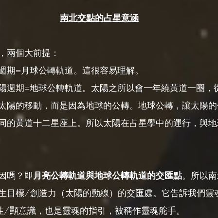
南北交點的占星意涵
，兩個大前提：
週期=月球公轉軌道。這很容易理解。
陽週期=地球公轉軌道。太陽之所以會一年繞黃道一圈，
太陽的移動，而是因為地球的公轉。地球公轉，讓太陽的
同的黃道十二星座上。所以太陽在占星學中的運行，與地
因嗎？即
月亮公轉軌道與地球公轉軌道的交匯點
。所以南
生目標/創造力（太陽的動線）的交匯處。它告訴我們靈
性/顯意識，也是靈魂的指引，被稱作靈魂舵手。