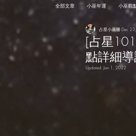
全部文章
小巫年運
小巫觀
占星小巫珊
Dec 23
外星訊息
遊走在藝術
[占星10
點詳細導
Updated:
Jan 1, 2022