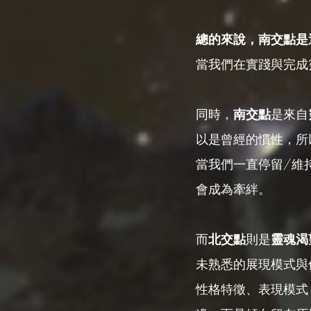
總的來說，南交點是
當我們在實踐與完成
同時，
南交點
是來自
以是曾經的慣性，所
當我們一直停留/維
會成為牽絆。
而
北交點
則是
靈魂渴
未熟悉的展現模式與
性格特徵、表現模式