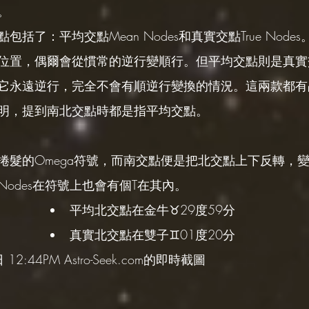
。
括了：平均交點Mean Nodes和真實交點True Node
位置，偶爾會從慣常的逆行變順行。但平均交點則是真實
它永遠逆行，完全不會有順逆行變換的情況。這兩款都有
明，提到南北交點時都是指平均交點。
捲髮的Omega符號，而南交點便是把北交點上下反轉，
 Nodes在符號上也會有個T在其內。
平均北交點在金牛♉️29度59分
真實北交點在雙子♊️01度20分
12:44PM Astro-Seek.com的即時截圖 