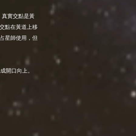
s。真實交點是黃
交點在黃道上移
占星師使用，但
變成開口向上。