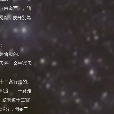
（白道面）。這
的兩點，便分別為
：
是會動的。
天秤、金牛VS天
十二宮行走的。
-30度⋯⋯一路走
，逆黃道十二宮
59分，開始了