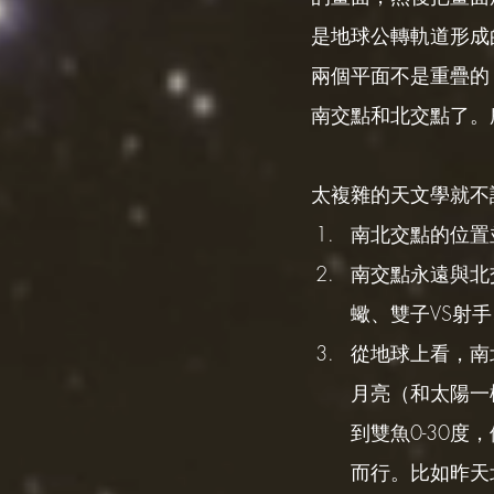
是地球公轉軌道形成
兩個平面不是重疊的
南交點和北交點了。
太複雜的天文學就不
南北交點的位置
南交點永遠與北
蠍、雙子VS射手
從地球上看，南
月亮（和太陽一樣
到雙魚0-30
而行。比如昨天