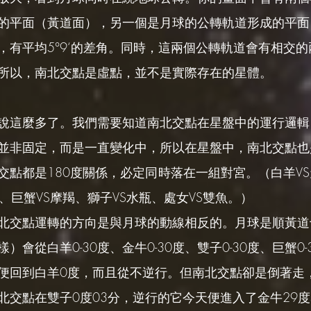
的平面（黃道面），另一個是月球的公轉軌道形成的平面
，有平均5°9‘的差角。同時，這兩個公轉軌道會有相交
所以，南北交點是虛點，並不是實際存在的星體。
說這麼多了。我們需要知道南北交點在星盤中的運行邏輯
並非固定，而是一直變化中，所以在星盤中，南北交點也
交點都是180度關係，必定同時落在一組對宮。（白羊VS
、巨蟹VS摩羯、獅子VS水瓶、處女VS雙魚。）
北交點運轉的方向是與月球的動線相反的。月球是順黃道
）會從白羊0-30度、金牛0-30度、雙子0-30度、巨蟹0
度，便回到白羊0度，而且從不逆行。但南北交點卻是倒著走
北交點在雙子0度03分，逆行的它今天便進入了金牛29度