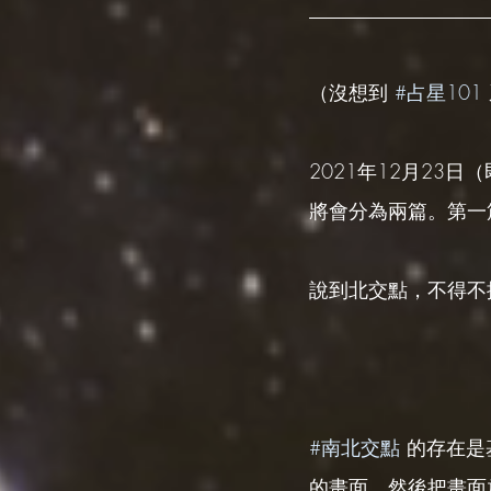
（沒想到 
#占星101
2021年12月2
將會分為兩篇。第一
說到北交點，不得不
#南北交點
 的存在
的畫面，然後把畫面