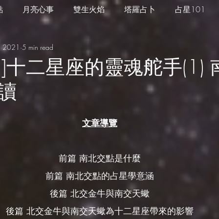
點
月亮心事
雙生火焰
塔羅占卜
占星101
, 2021
5 min read
四季心境
星座週運
每日星運
推薦服務
1]十二星座的靈魂舵手(1)
讀
文章導覽
前篇 南北交點是什麼
前篇 南北交點的占星學意涵
後篇 北交金牛與南交天蠍
後篇 北交金牛與南交天蠍為十二星座帶來的影響