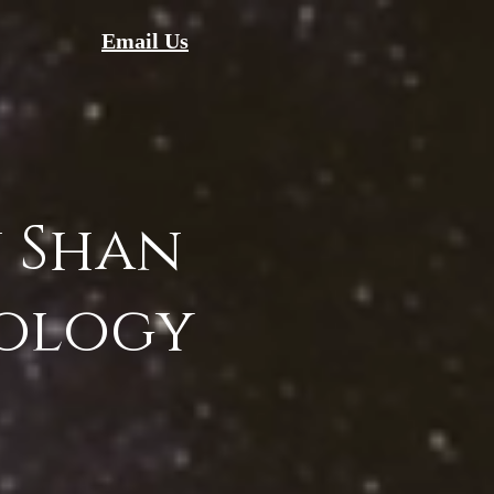
Email Us
 Shan
ology