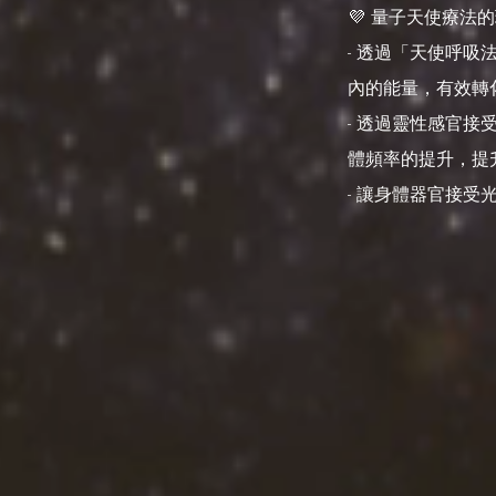
💜 量子天使療法
- 透過「天使呼
內的能量，有效轉
- 透過靈性感官
體頻率的提升，提
- 讓身體器官接