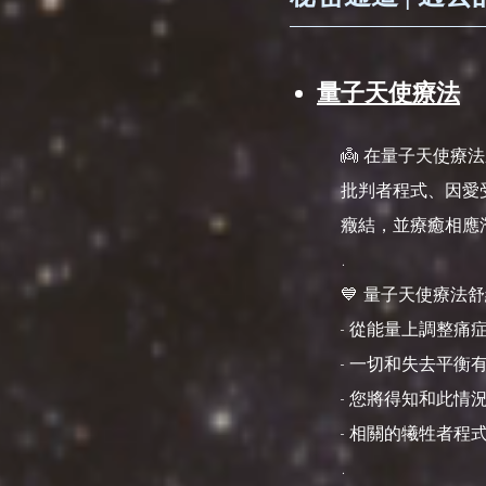
量子天使療法
👼 在量子天使
批判者程式、因愛
癥結，並療癒相應
.
💙 量子天使療法
- 從能量上調整痛
- 一切和失去平
- 您將得知和此情
- 相關的犧牲者
.