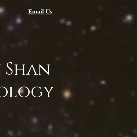
Email Us
 Shan
ology