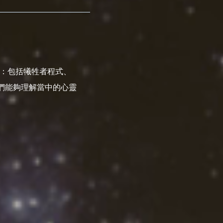
關：包括犧牲者程式、
們能夠理解當中的心靈