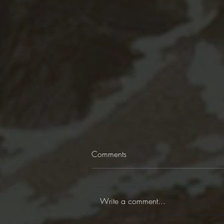
Comments
Write a comment...
2021/4/15 月亮入雙子