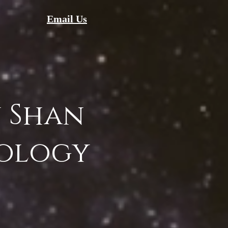
Email Us
 Shan
ology