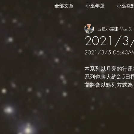
全部文章
小巫年運
小巫觀
占星小巫珊
Mar 5,
外星訊息
遊走在藝術
2021/
2021/3/5 06:43A
本系列以月亮的行運
系列也將大約2.5
文將會以點列方式為