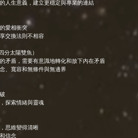
望的人生意義，建立更穩定與專業的連結
件的愛相衝突
分享交換法則不相容
四分太陽雙魚）
間的矛盾，需要有意識地轉化和放下內在矛盾
信念、寬容和無條件與無邊界
突破
方，探索情緒與靈魂
點，思維變得清晰
緒和信念