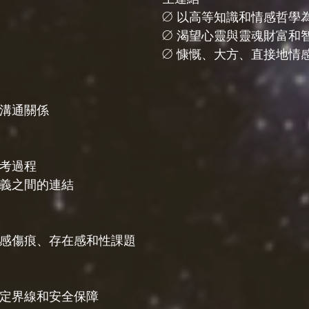
Ø 以高等知識和情感哲學
Ø 渴望心靈與靈魂財富和
Ø 慷慨、大方、直接地情
與溝通關係
思考過程
意義之間的連結
情感傷痕、存在感和性課題
設定界線和安全保障