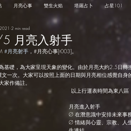
點
月亮心事
雙生火焰
塔羅占卜
占星101
 2021
2 min read
四季心境
星座週運
每日星運
推薦服務
3/5 月亮入射手
M 
#月亮射手
，#月亮心事[t003]。
為基礎，為大家呈現天象的變化。由於月亮大約2.5日轉
日撰文一次。大家可以按照上面的日期與月亮相位感覺自身
大家作備註。
以上行運表時間為東八區
月亮進入射手
Ø 在潛意識中安排未來事
Ø 情緒與心靈、宗教、人
生連結