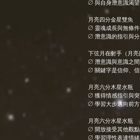
Ø 與自身潛意識渴
月亮四分金星雙魚
Ø 靈魂成長與無條
Ø 潛意識的指引與
下弦月在射手（月亮
Ø 潛意識與意識之
Ø 關鍵字是信仰、
月亮六分木星水瓶
Ø 獲得情感指引與
Ø 學習大步邁向前
月亮六分水星水瓶
Ø 開放接受其他觀
Ø 學習理性表達情