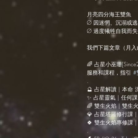
月亮四分海王雙魚
Ø 因迷惘、沉溺或
Ø 過度犧牲自我而
我們下篇文章（月入
🌈 占星小巫珊[Sinc
服務和課程，指引 
.
🔮 占星解讀 | 本命
✨ 占星靈氣 | 任
🌈 雙生火焰 | 雙
💎 占星塔羅修行課 
🍀 雙生火焰專修課 
.