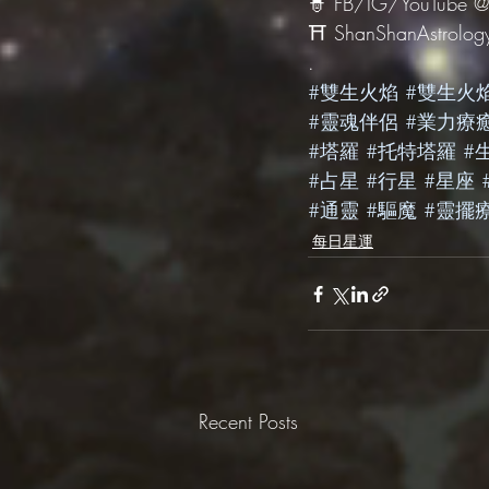
🧙‍ FB/IG/YouTube @
⛩ ShanShanAstrolog
.
#雙生火焰
#雙生火
#靈魂伴侶
#業力療
#塔羅
#托特塔羅
#
#占星
#行星
#星座
#通靈
#驅魔
#靈擺
每日星運
Recent Posts