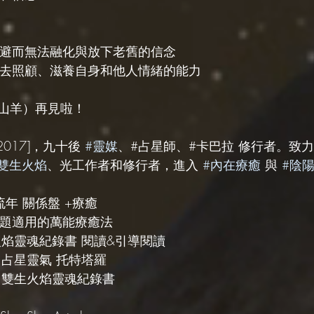
逃避而無法融化與放下老舊的信念
失去照顧、滋養自身和他人情緒的能力
山羊）再見啦！
e2017]，九十後 
#靈媒
、#占星師、#卡巴拉 修行者。致
#雙生火焰
、光工作者和修行者，進入 
#內在療癒
 與 
#陰
 流年 關係盤 +療癒
何課題適用的萬能療癒法
生火焰靈魂紀錄書 閱讀&引導閱讀
| 占星靈氣 托特塔羅
| 雙生火焰靈魂紀錄書