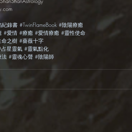
ShanShanAstrology
y.com
焰紀錄書
#TwinFlameBook
#陰陽療癒
癒
#愛情
#療癒
#愛情療癒
#靈性使命
生命之樹
#薔薇十字
#占星靈氣
#靈氣點化
療法
#靈魂心聲
#陰陽師