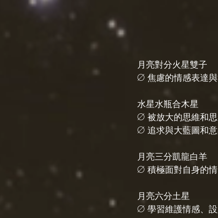
月亮對分火星雙子
Ø 焦慮的情感表達
水星水瓶合木星
Ø 被放大的思維和
Ø 追求與大藍圖和
月亮三分凱龍白羊
Ø 積極面對自身的
月亮六分土星
Ø 學習維護情感、