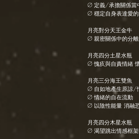
Ø 定義/承擔關係當
Ø 穩定自身表達愛
月亮對分天王金牛
Ø 親密關係中的分
月亮四分土星水瓶
Ø 愧疚與自責情緒 
月亮三分海王雙魚
Ø 自如地產生原諒/
Ø 情緒的自在流動
Ø 以陰性能量 消融
月亮四分木星水瓶
Ø 渴望跳出情感框