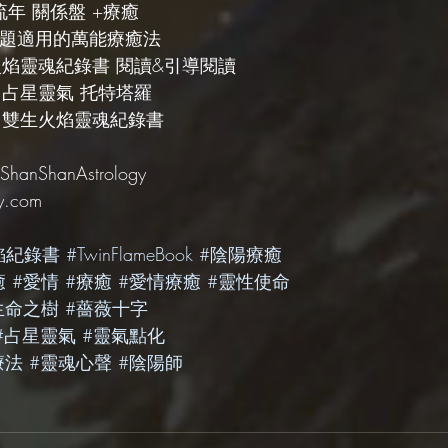
 流年 關係盤 +療癒
何課題適用的萬能療癒法
生火焰靈魂紀錄書 閱讀&引導閱讀
| 占星靈氣 托特塔羅
| 雙生火焰靈魂紀錄書
ShanShanAstrology
y.com
焰紀錄書
#TwinFlameBook
#陰陽療癒
癒
#愛情
#療癒
#愛情療癒
#靈性使命
生命之樹
#薔薇十字
#占星靈氣
#靈氣點化
療法
#靈魂心聲
#陰陽師