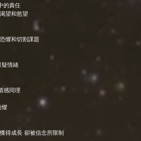
中的責任
的渴望和慾望
離恐懼和切割課題
懷疑情緒
情感同理
恐懼
架獲得成長 卻被信念所限制