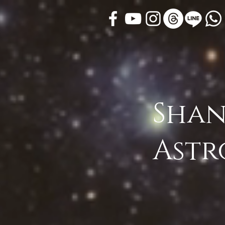
Shan
Astr