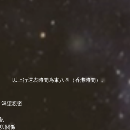
以上行運表時間為東八區（香港時間）。
 渴望親密
瓶
愛與關係