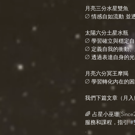
月亮三分水星雙魚
Ø 情感自如流動 並
太陽六分土星水瓶
Ø 學習確立與穩定
Ø 定義自我的衝動
Ø 透過表達自身的光
月亮六分冥王摩羯
Ø 學習轉化內在的困
我們下篇文章（月入
🌈 占星小巫珊[Sinc
服務和課程，指引 
.