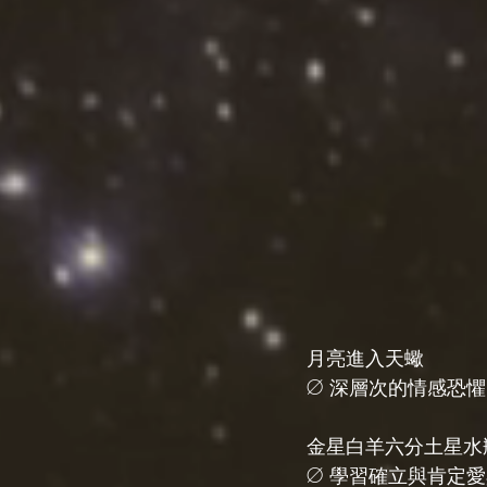
月亮進入天蠍
Ø 深層次的情感恐懼
金星白羊六分土星水
Ø 學習確立與肯定