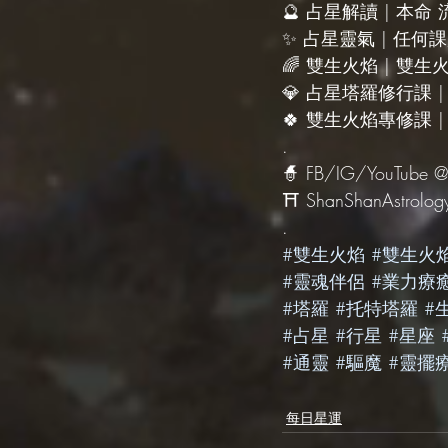
🔮 占星解讀 | 本命
✨ 占星靈氣 | 任
🌈 雙生火焰 | 雙
💎 占星塔羅修行課 
🍀 雙生火焰專修課 
.
🧙‍ FB/IG/YouTube @
⛩ ShanShanAstrolog
.
#雙生火焰
#雙生火
#靈魂伴侶
#業力療
#塔羅
#托特塔羅
#
#占星
#行星
#星座
#通靈
#驅魔
#靈擺
每日星運