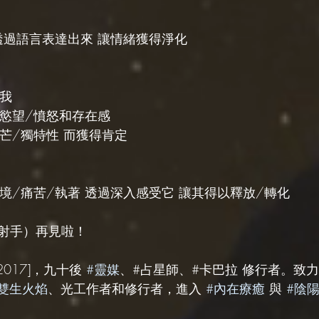
透過語言表達出來 讓情緒獲得淨化
自我
、慾望/憤怒和存在感
芒/獨特性 而獲得肯定
境/痛苦/執著 透過深入感受它 讓其得以釋放/轉化
射手）再見啦！
e2017]，九十後 
#靈媒
、#占星師、#卡巴拉 修行者。致
#雙生火焰
、光工作者和修行者，進入 
#內在療癒
 與 
#陰