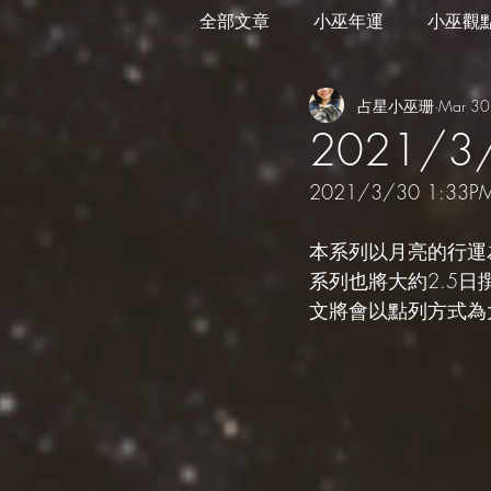
全部文章
小巫年運
小巫觀
占星小巫珊
Mar 30
外星訊息
遊走在藝術
2021/
2021/3/30 1:33P
本系列以月亮的行運
系列也將大約2.5
文將會以點列方式為