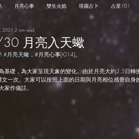
點
月亮心事
雙生火焰
塔羅占卜
占星101
, 2021
2 min read
四季心境
星座週運
每日星運
推薦服務
3/30 月亮入天蠍
M 
#月亮天蠍
，#月亮心事[t014]。
為基礎，為大家呈現天象的變化。由於月亮大約2.5日轉
日撰文一次。大家可以按照上面的日期與月亮相位感覺自身
大家作備註。