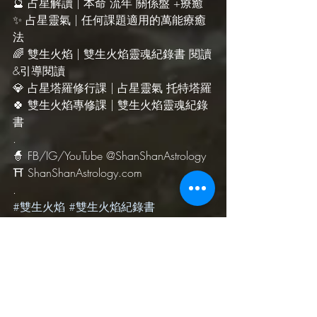
🔮 占星解讀 | 本命 流年 關係盤 +療癒
✨ 占星靈氣 | 任何課題適用的萬能療癒
法
🌈 雙生火焰 | 雙生火焰靈魂紀錄書 閱讀
&引導閱讀
💎 占星塔羅修行課 | 占星靈氣 托特塔羅
🍀 雙生火焰專修課 | 雙生火焰靈魂紀錄
書
.
🧙‍ FB/IG/YouTube @ShanShanAstrology
⛩ ShanShanAstrology.com
.
#雙生火焰
#雙生火焰紀錄書
#TwinFlameBook
#陰陽療癒
#靈魂伴侶
#業力療癒
#愛情
#療癒
#愛
情療癒
#靈性使命
#塔羅
#托特塔羅
#生命之樹
#薔薇十字
#占星
#行星
#星座
#占星靈氣
#靈氣點
化