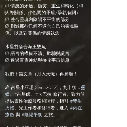
Ø 情感的矛盾、衝突、重生和轉化（和
人際關係、伴侶間的矛盾/爭執有關）
Ø 整合靈魂內陰陽不平衡的部分
Ø 刪減那些已經不適合自己的靈魂關
係、以及對關係的情感執念
水星雙魚合海王雙魚
Ø 語言的模糊不清、欺騙與謊言
Ø 透過直覺連結與接收宇宙信息
我們下篇文章（月入天蠍）再見啦！
🌈 占星小巫珊[Since2017]，九十後 
#靈
媒
、#占星師、#卡巴拉 修行者。致力於
提供靈性治療服務和課程，指引 
#雙生
火焰
、光工作者和修行者，進入 
#內在
療癒
 與 
#陰陽平衡
 之旅。
.