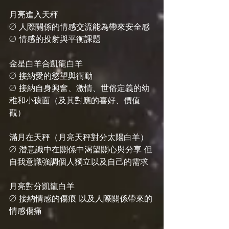
月亮進入天秤
Ø 人際關係的情感交流能為帶來安全感
Ø 情感的投射與平衡課題
金星白羊合凱龍白羊
Ø 接納愛的慾望與衝動
Ø 接納自身興奮、激情、世俗定義的幼
稚和小孩面（及其對應的喜好、價值
觀）
滿月在天秤（月亮天秤對分太陽白羊）
Ø 潛意識中在關係中渴望關心與分享 但
自我意識強調個人獨立以及自己的需求
月亮對分凱龍白羊
Ø 接納情感的傷痕 以及人際關係帶來的
情感傷痛