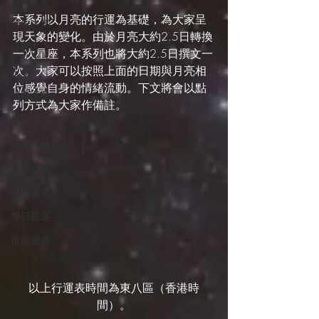
本系列以月亮的行運為基礎，為大家呈
雙生火焰
現天象的變化。由於月亮大約2.5日轉換
塔羅占卜
一次星座，本系列也將大約2.5日撰文一
次。大家可以按照上面的日期與月亮相
占星101
位感覺自身的情緒流動。下文將會以點
時事占星
列方式為大家作備註。
外星訊息
遊走在藝術
四季心境
星座週運
每日星運
推薦服務
以上行運表時間為東八區（香港時
間）。