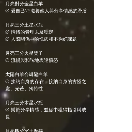
月亮對分金星白羊
Ø 愛自己VS滋養他人與分享情感的矛盾
月亮三分土星水瓶
Ø 情緒的管理以及穩定
Ø 人際關係中的愧疚和不夠好課題
月亮三分火星雙子
Ø 流暢與和諧地表達憤怒
太陽白羊合凱龍白羊
Ø 接納自身的存在、接納自身的古怪之
處、光芒、獨特性
月亮三分木星水瓶
Ø 樂於分享情感，並從中獲得指引與成
長
月亮四分冥王摩羯