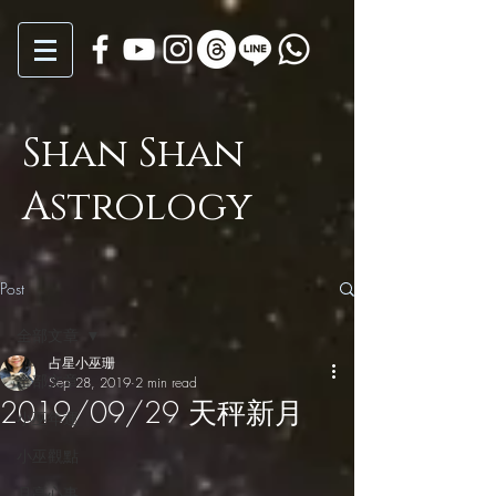
Shan Shan
Astrology
Post
全部文章
占星小巫珊
全部文章
Sep 28, 2019
2 min read
2019/09/29 天秤新月
小巫年運
小巫觀點
月亮心事