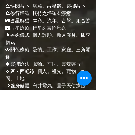
🔮快閃占卜| 塔羅。占星骰。靈擺占卜
🔮修行塔羅| 托特之塔羅& 療癒
🌃占星解盤| 本命。流年。合盤。組合盤
🌃占星療癒| 行星& 宮位療癒
🌟療癒儀式| 個人許願。新月滿月。四季
儀式
🌟關係療癒| 愛情。工作。家庭。三角關
係
🍀靈擺療法| 脈輪。前世。靈魂碎片
🍀阿卡西紀錄| 個人。祖先。寵物。空
間。土地
💠強身健體| 臼井靈氣。量子天使療法
💠靈性教學| 靈氣點化。冥想療癒
🎁靈性產品| 魔法座墊。占星報告
.
🐱FB/IG/YouTube @ShanShanAstrology
⛩️ ShanShanAstrology.com
.