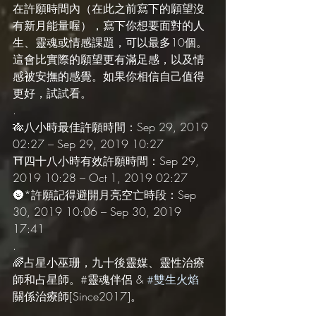
在許願時間內（在此之前寫下的願望沒
有新月能量喔），寫下你想要面對的人
生、靈魂或情感課題，可以最多10個。
這會比實際的願望更有滿足感，以及情
感被安撫的感覺。如果你相信自己值得
更好，試試看。
.
🎋八小時最佳許願時間：Sep 29, 2019 
02:27 – Sep 29, 2019 10:27
⛩️四十八小時有效許願時間：Sep 29, 
2019 10:28 – Oct 1, 2019 02:27
🌚*許願記得避開月亮空亡時段：Sep 
30, 2019 10:06 – Sep 30, 2019 
17:41
.
🌈占星小巫珊，九十後靈媒、靈性治療
師和占星師。#靈魂伴侶 & 
#雙生火焰
關係治療師[Since2017]。
.