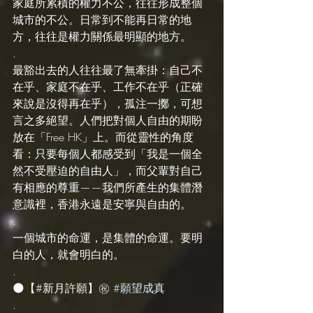
家庭所累積的權力不公，往往形成整個
城市的不公。日常到不能再日常的地
方，往往是權力關係最明顯的地方。
.
最豁出去的人往往最了無牽掛：自己不
在乎、家庭不在乎、工作不在乎（正確
來說是沒得再在乎），孤注一擲，可想
言之多絕望。人們把對個人自由的期盼
放在「Free HK」上。而從靈性的角度
看：只要每個人都感受到「我是一個全
然不受壓迫的自由人」，而父輩對自己
有相應的尊重——我們所產生的集體潛
意識裡，香港永遠是安寧與自由的。
.
一個城市的命運，是集體的命運。要明
白的人，就會明白的。
.
🌑【#新月許願】㊗️ 
#願望成真
.