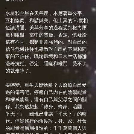
.
水星和金星在天秤座，本應著重公平、
互相協商、和諧與美。但土冥的90度相
位讓溝通、美與分享的過程受到權力壓
迫和阻礙。當中的質疑、否定、懷疑論
還有不甘，都是非常強烈的。對自己的
信任危機往往也導致對自己的下屬和同
事的不信任。職場環境和日常生活都瀰
漫著抗拒、否定、隱瞞和權鬥，受不了
的就走掉了。
.
要轉變、重生與斷捨離？去療癒自己受
過的傷害吧。療癒自己內在的陰陽能量
和權威能量，還有自己與父母之間的關
係。我突然想起「修身、齊家、治國、
平天下」，雖現已非講「平天下」的時
代。但從修行的角度說，身、家、社會
的能量是層層推進的：千千萬萬個人與