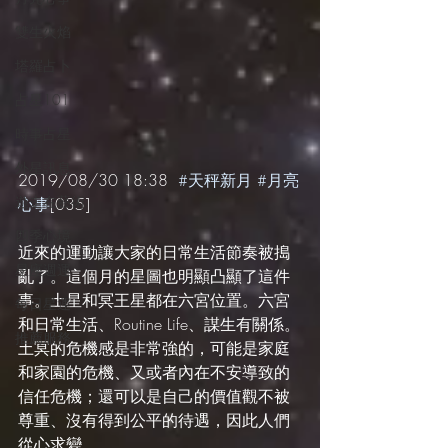
雙生火焰
塔羅占卜
占星101
時事占星
外星訊息
2019/08/30 18:38  
#天秤新月
#月亮
遊走在藝術
心事
[035]
.
四季心境
近來的運動讓大家的日常生活節奏被搗
星座週運
亂了。這個月的星圖也明顯凸顯了這件
事。土星和冥王星都在六宮位置。六宮
每日星運
和日常生活、Routine Life、謀生有關係。
推薦服務
土冥的危機感是非常強的，可能是家庭
和家園的危機、又或者內在不安導致的
信任危機；還可以是自己的價值觀不被
尊重、沒有得到公平的待遇，因此人們
從心求變。