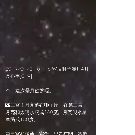
雙生火焰
塔羅占卜
占星101
時事占星
外星訊息
遊走在藝術
2019/01/21 01:16PM 
#獅子滿月
#月
四季心境
亮心事[019]
星座週運
PS：這次是月蝕盤喔。
每日星運
推薦服務
🌃三宮主月亮落在獅子座，在第三宮。
月亮和太陽水瓶成180度。月亮與水星
摩羯成180度。
第三宮和溝通、寫作、思考有關。我們