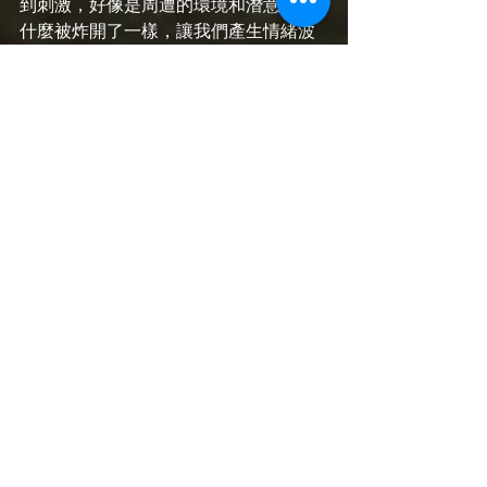
到刺激，好像是周遭的環境和潛意識有
什麼被炸開了一樣，讓我們產生情緒波
動、強迫我們深入思考、懷疑（水
冥），並且用抽離的態度重新認識自我
身份和情感。當我們能把自己隱藏的獨
特性找出來：會知道自己渴望在關係裡
面尋找怎樣的對象（對你不那麼愛的曖
昧對象說不好嗎？）也會學會處理調節
某段關係的距離了。
🔍個人諮詢 星盤解讀 靈性占卜 靈魂療
癒 尋找靈魂碎片 冥想教學
🌍shanshanastrology.com 
月亮心事