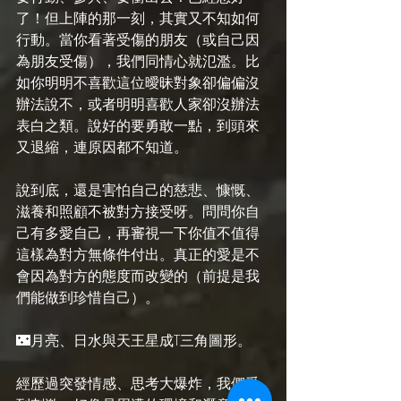
了！但上陣的那一刻，其實又不知如何
行動。當你看著受傷的朋友（或自己因
為朋友受傷），我們同情心就氾濫。比
如你明明不喜歡這位曖昧對象卻偏偏沒
辦法說不，或者明明喜歡人家卻沒辦法
表白之類。說好的要勇敢一點，到頭來
又退縮，連原因都不知道。
說到底，還是害怕自己的慈悲、慷慨、
滋養和照顧不被對方接受呀。問問你自
己有多愛自己，再審視一下你值不值得
這樣為對方無條件付出。真正的愛是不
會因為對方的態度而改變的（前提是我
們能做到珍惜自己）。
🌃月亮、日水與天王星成T三角圖形。
經歷過突發情感、思考大爆炸，我們受