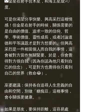
🌃金星在射手合木星，和海王星成90
度。
可是你渴望分享快樂、興高采烈這種情
感！但金星在射手的時候，關係需要的
是自由的價值、追求一致的信仰、哲
學、學術價值、靈性成長，或者討論道
德和平等議題才是對方想要的。但興高
采烈是一件相當個人而自我的事情，這
會被對方當作無關緊要。於是，你會覺
得對方很自我（因為你認為他只看到自
己的信念），可是對方也覺得你只看到
自己的世界（救命😂）。
巫婆建議：保持各自追尋人生意義的自
由和空間，別做「糖痴豆」這種事情，
會令關係更健康。
如果是朋友，要保持距離，這容易處