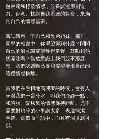
會表達和抒發情感，並嘗試運用創造
力、創意、找到自我表達的舞台，來滿
足自己的情感需要。
嘗試觀察一下自己和兄弟姐妹、鄰居、
同學的相處中，你渴望得到什麼？問問
自己的潛意識渴望獲得掌聲、鼓勵和熱
切關注嗎？當然意識上我們並不那麼
想。我們認為自己要和渴望展現自己的
這種情感抽離。
當我們在熱切地高興著的時候，會有人
來潑我們一盆冷水，叫我們冷靜一點，
和誇張、愛炫耀的情感保持距離。尤不
需要對瑣碎的小事講太多，表達簡潔、
明確、實際而一語中，而且有深度就可
以。