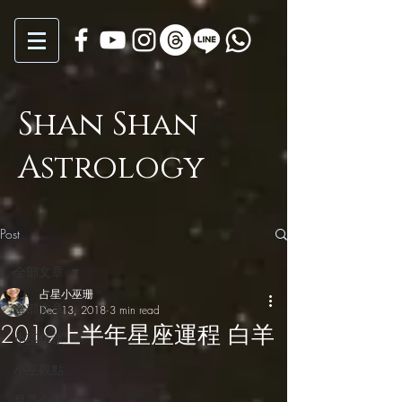
Shan Shan
Astrology
Post
全部文章
占星小巫珊
全部文章
Dec 13, 2018
3 min read
2019上半年星座運程 白羊
小巫年運
小巫觀點
月亮心事