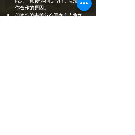
能力，覺得你和他合拍，這是他與
你合作的原因。
如果你的事業並不需要與人合作，
意味著你的客戶、與你簽合約的人
要求比較高，他們要求你挑戰自
己。你也發現他們要求的不僅僅是
物質，而是雙方的絕對信任和支
持，他們不會允許不互信之下的合
約關係，所以無法接受背叛與出
賣，更要避免觸及他們的底線，這
點請留意。
📖給親愛的您回顧，同場加映：
2018下
半年 星座運程 白羊座
🔍個人諮詢 星盤解讀 靈性占卜 靈魂療
癒 尋找靈魂碎片 冥想教學