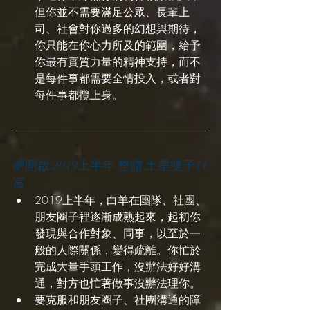
但你並不需要滿足公眾、長輩上
司、社會對你過多的幻想與期待，
你只能在你心力所及的範圍，給予
你最有實質力量的精神支持，而不
是每件事都需要全情投入，或者對
每件事都攬上身。
🌈開啟 2019上半年 整體 土星雙子11
宮
2019上半年，白羊在團隊、社團、
朋友圈子裡逐漸成熟起來，起初你
發現與合作對象、同事，以至於一
般的人際關係，變得疏離。你忙於
完成大量手頭工作，沒辦法好好溝
通，對方也忙著做事沒辦法理你。
要克服和朋友圈子、社團溝通的障