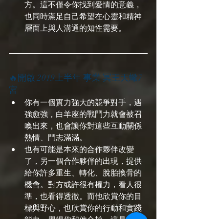
方。這不僅令你找到愛情的意義，
也同時滿足自己希望在心靈和精神
層面上與人溝通的知性需要。
🔥開啟 2019上半年 事業 冥王天蠍7
宮
你有一個實力強大的競爭對手，遇
強愈強，白羊座的戰鬥力就會被召
喚出來，也會讓你對這些互動關係
熱情、鬥志滿滿。
也有可能是本來的合作夥伴改變
了，另一個合作夥伴的出現，提供
給你許多重生、轉化、脫胎換骨的
機會。對方或許很有權力，看人很
準，也看得透徹。而他欣賞你的目
標與野心，也欣賞你的行動和實踐