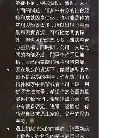
源卻不足，例如資助、贊助、人手
方面的問題。這其中有你的社會經
驗和成就因素使然，也可能是你的
空想與願景太多，所以出現心靈願
景和現實資源、可行性之間的掙
扎。但也可能幻想太多，無法整合
心靈結構，同時間，公司、父母之
間的內部矛盾、鬥爭令你手足無
措，自己的奉獻和犧牲付諸東流。
要在最少的資源下，做最無私的奉
獻不是容易的事情，你花費了很多
精神和家中長輩或者上司上級，用
佛系方法抗爭，希望你的心靈力量
能夠打動他們，希望達成心願。當
中有很多否定、逃避、恐懼感，你
感覺自己被原生家庭、父母的壓力
吞沒。
遇上如此情況的白羊們，請重新設
下邊界，雖然你的精神願景強大，