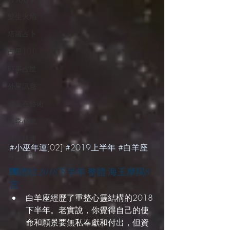
雙生火焰
塔羅占卜
占星101
時事占星
外星訊息
遊走在藝術
四季心境
星座週運
#小巫年運
[02] 
#2019上半年
#白羊座
每日星運
🌃總結 2018下半年 整體 海王摩羯8
推薦服務
宮
白羊座經歷了重整心靈結構的2018
下半年。老實說，你覺得自己的使
命和願景要無私奉獻和付出，但資