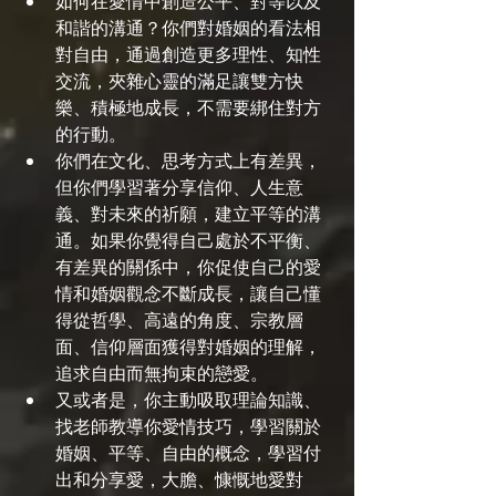
如何在愛情中創造公平、對等以及
和諧的溝通？你們對婚姻的看法相
對自由，通過創造更多理性、知性
交流，夾雜心靈的滿足讓雙方快
樂、積極地成長，不需要綁住對方
的行動。
你們在文化、思考方式上有差異，
但你們學習著分享信仰、人生意
義、對未來的祈願，建立平等的溝
通。如果你覺得自己處於不平衡、
有差異的關係中，你促使自己的愛
情和婚姻觀念不斷成長，讓自己懂
得從哲學、高遠的角度、宗教層
面、信仰層面獲得對婚姻的理解，
追求自由而無拘束的戀愛。
又或者是，你主動吸取理論知識、
找老師教導你愛情技巧，學習關於
婚姻、平等、自由的概念，學習付
出和分享愛，大膽、慷慨地愛對