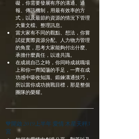
礙，你需要發展有序的溝通、通
報、傳訊機制，用最有效率的方
式，以及最節約資源的情況下管理
大量文檔、整理訊息。
當大家有不同的觀點、想法，你嘗
試從實際資源分配、人力物力管理
的角度，思考大家能夠付出什麼、
承擔什麼責任，以達共識。
在成就自己之時，你同時成就職場
上和你一齊闖蕩的手足，一齊在成
功感中吸收知識、鍛鍊溝通技巧，
所以當你成功挑戰目標，那是整個
團隊的榮耀。
💙開啟 2019上半年 愛情 木星天秤3
宮