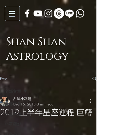
Shan Shan
Astrology
Post
全部文章
占星小巫珊
全部文章
Dec 16, 2018
3 min read
2019上半年星座運程 巨蟹
小巫年運
小巫觀點
月亮心事