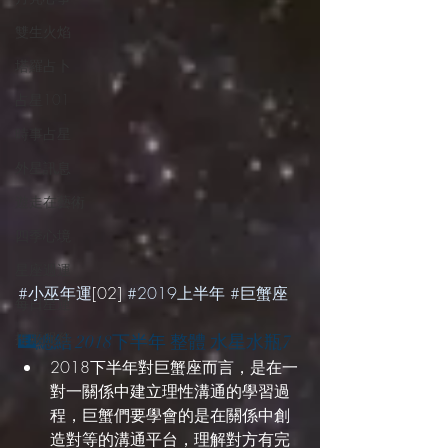
雙生火焰
塔羅占卜
占星101
時事占星
外星訊息
遊走在藝術
四季心境
星座週運
#小巫年運
[02] 
#2019上半年
#巨蟹座
每日星運
推薦服務
🌃總結 2018下半年 整體 水星水瓶7
2018下半年對巨蟹座而言，是在一
對一關係中建立理性溝通的學習過
程，巨蟹們要學會的是在關係中創
造對等的溝通平台，理解對方有完