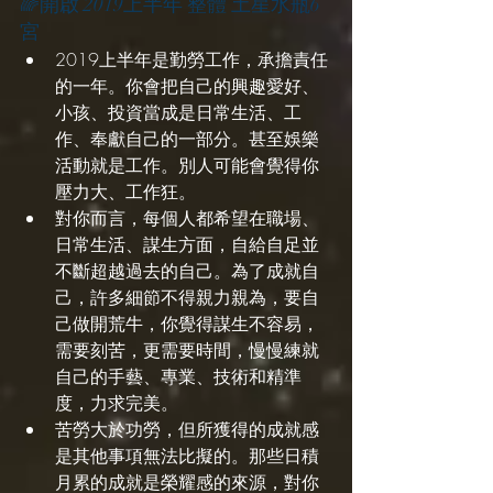
🌈開啟 2019上半年 整體 土星水瓶6
宮
2019上半年是勤勞工作，承擔責任
的一年。你會把自己的興趣愛好、
小孩、投資當成是日常生活、工
作、奉獻自己的一部分。甚至娛樂
活動就是工作。別人可能會覺得你
壓力大、工作狂。
對你而言，每個人都希望在職場、
日常生活、謀生方面，自給自足並
不斷超越過去的自己。為了成就自
己，許多細節不得親力親為，要自
己做開荒牛，你覺得謀生不容易，
需要刻苦，更需要時間，慢慢練就
自己的手藝、專業、技術和精準
度，力求完美。
苦勞大於功勞，但所獲得的成就感
是其他事項無法比擬的。那些日積
月累的成就是榮耀感的來源，對你