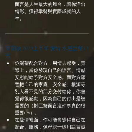
而言是人生最大的舞台，讓你活出
精彩、獲得掌聲與實際成就的人
生。
💙開啟 2019上半年 愛情 水星巨蟹11
宮
你渴望配合對方，用情去感受，實
際上，當你發現自己的語言、情感
安慰能給予對方安全感。而對方願
意把自己的家庭、安全感、根源等
別人看不見的部分交付給你，你會
覺得很感動，因為自己的付出是被
需要的（對巨蟹而言這件事真的很
重要um）。
在愛情裡面，你可能會覺得自己在
配合、服務，像母親一樣用語言滋