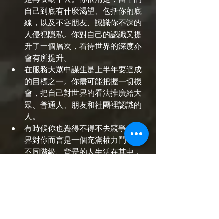
自己到底有什麼渴望、包括你的底
線，以及不容朋友、認識你不深的
人侵犯隱私。你對自己的認識又提
升了一個層次，看待世界的深度亦
會有所提升。
在服務大眾中謀生是上半年要達成
的目標之一。你盡可能把握一切機
會，把自己對世界的看法推廣給大
眾、普通人、朋友和社團裡認識的
人。
有時候你也覺得不得不去競爭，世
界對你而言是一個充滿權力鬥爭，
不同階級、背景的人生活在其中，
未必每個人都能夠對自己的人生把
握主動權。但你希望用你的能力讓
每個人都意識到自己的權力，轉化
大眾對階級的看法、重構你想要的
社會理想和願景。