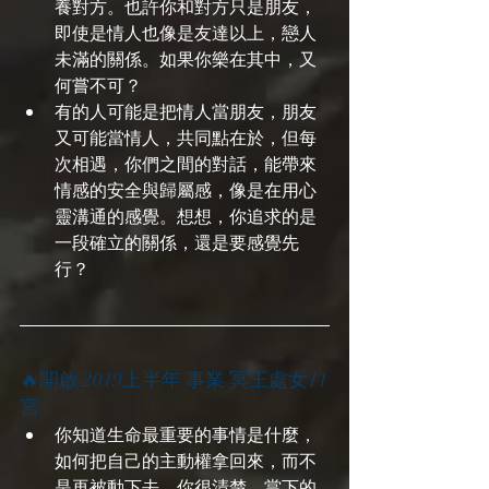
養對方。也許你和對方只是朋友，
即使是情人也像是友達以上，戀人
未滿的關係。如果你樂在其中，又
何嘗不可？
有的人可能是把情人當朋友，朋友
又可能當情人，共同點在於，但每
次相遇，你們之間的對話，能帶來
情感的安全與歸屬感，像是在用心
靈溝通的感覺。想想，你追求的是
一段確立的關係，還是要感覺先
行？
🔥開啟 2019上半年 事業 冥王處女11
宮
你知道生命最重要的事情是什麼，
如何把自己的主動權拿回來，而不
是再被動下去。你很清楚，當下的