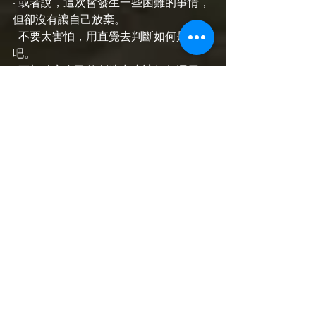
- 或者說，這次會發生一些困難的事情，
但卻沒有讓自己放棄。
- 不要太害怕，用直覺去判斷如何是好
吧。
- 更加確定自己的創造力應該如何運用？
其實，我們一般都是從直覺出發，去思
考自己如何創造人生。
- 擁有興趣（或者某段愛情關係），不僅
僅是為了快樂與衝動，而是為了責任和
踏實，為了自我實現，為了讓自己變得
穩定、不再貪玩。
.
♏️ 
#天蠍
 日金牛11 Lady’s Mantle
- 我在朋友之間，是一個照顧其他人優
先，還是我會先選擇滿足自己？
- 我很固執，我堅持自己的看法，例如在
飲食問題上，我便會經常與自己的母親
發生價值觀的衝突。
- 此時，在如何維持生活的基本需要，與