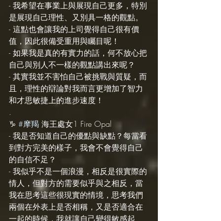
- 我希望在事業上與展現自己更多，特別
是展現自己理性、又別具一格的觀點。
- 這點也會讓我的上司覺得自己很有價
值，因此很備受重用與矚目呢！
- 如果我是真的有實力的話，何不放心把
自己與別人不一樣的觀點講出來呢？
- 其實我並不害怕自己被挑戰與質疑，而
且，理性的辯論對我而言更增加了智力
和才思敏捷上的進步速度！
.
♑️ 
#摩羯
 海王處女1 Fire Opal
- 我是否知道自己的優點與缺點？每當看
到對方完美的樣子，我會不會覺得自己
的自信不足？
- 我似乎不是一個浪漫，相反是很實際的
情人，但對方的需要似乎與之相反，當
我在思考這些很現實的情境，思考我們
兩個在外表上是否相稱，又是否適合在
一起的時候，我就讓自己變得敏感起