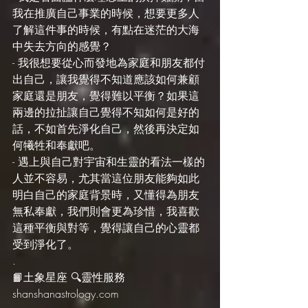
我在推廣自己事業的時候，想要更多人
了解這件事的時候，有點在迷茫的大海
中失去方向的感覺？
- 我很想要從心而發地為家庭和朋友都付
出自己，讓我覺得不知道應該如何兼顧
家庭還是朋友，覺得難以平衡？如果這
兩邊的拉扯讓自己覺得不知如何是好的
話，不如首先淨化自己，然後再決定如
何犧牲和奉獻吧。
- 遇上與自己對宇宙和生靈的看法一樣的
人並不容易，尤其當這位朋友能夠如此
明白自己的家庭背景時，又懂得為朋友
無私奉獻，我們則會更為珍惜，我喜歡
這種平衡與對等，覺得讓自己的心靈都
受到淨化了。
.
📙土象星座 🔍靈性服務 
shanshanastrology.com