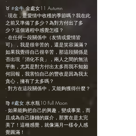
·
♉️ 
#金牛
 金處女11 Autumn
- 現在，是愛情中收穫的季節嗎？我在此
之前又準備了多少？為對方付出了多
少？這個過程中感覺怎樣？
- 在任何一段關係中（友情或愛情皆
可），我是很辛苦的，還是笑容滿滿？
如果我覺得自己很辛苦，那這段關係是
否出現「消化不良」，兩人之間的無法
平衡，尤其是對方付出太多而我不知如
何回報，我害怕自己的豐收是因為我太
貪心，擁有了太多嗎？
- 對方在這段關係中，又能夠獲得什麼？
.
♍️ 
#處女
 水水瓶10 Full Moon
- 如果能夠把自己的興趣，變成事業，而
且成為自己賺錢的媒介，那實在是太完
美了！這種感覺，就像滿月一樣令人感
覺圓滿！