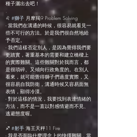
種子灑出去吧！
.
♌️ 
#獅子
 月摩羯9 Problem Solving
- 當我們在溝通的時候，很容易就看見一
些不可行的方法。於是我們很自然地給
予否定。
- 我們這樣否定別人，是因為覺得我們要
更踏實，著重基本的需要和建立橋樑上
的實際難關。這些難關對於我而言，都
是很瑣碎、又傾向行政角度的。在別人
看來，就可能覺得獅子們過度實際，又
很容易自我防衛，溝通時候又容易面無
表情，顯得冷漠。
- 對於這樣的情況，我要找到表達情緒的
方法，而不是一直以對感情避而不見、
逃避態度喔。
.
♐️ 
#射手
 海王天秤11 Fire
- 我是否面臨什麼理念上的抉擇難關，當