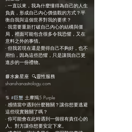
- 一直以來，我為什麼懂得為自己的人生
負責，形成自己內心價值觀的方式？平
衡自我與這個世界對我的要求？
- 我需要重新打破自己內心的結構與僵
局，裡面可能包含很多令我恐懼，又在
意料之外的事情。
- 但我若現在還是覺得自己不夠好，也不
用怕，因為這些恐懼，只是讓我自己更
進步的一份禮物。
.
📘水象星座  🔍靈性服務 
shanshanastrology.com 
·
♋️ 
#巨蟹
 土摩羯5 Purple
- 感情當中遇到什麼難關？讓你想要逃避
這些現實難關了嗎？
- 你可能會在此時遇到一個很有責任心的
人。對方讓你想要安定下來。