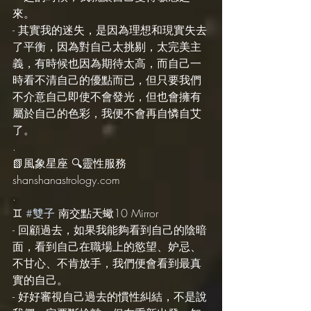
來。
- 其實我的迷失，是因為理想和現實失去
了平衡，因為對自己太挑剔，太完美主
義，有時候也因為期待太高，而自己一
時看不清自己的優點而已，但只要我們
不介意自己即使不會發光，但也會擁有
屬於自己的色彩，我便不會再自憐自艾
了。
.
📗風象星座 🔍靈性服務 
shanshanastrology.com
.
♊️ 
#雙子
 南交點天蠍10 Mirror
- 回顧過去，如果我能夠看到自己的陰暗
面，看到自己在職場上的慾望、妒忌、
不甘心、不肯放手，我們便會看到最真
實的自己。 
- 好好審視自己過去的慣性糾結，不是說