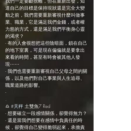
我們一定要斷捨離，但在重新出發，知
道自己的目標是保持現狀還是完全大變
動之前，我們需要重新審視什麼叫做事
業、職業，它是滿足我們金錢，或者權
力慾的方式，還是滿足我們平衡身心靈
的渴求？
- 有的人會很想把這些陰暗面，鎖在自己
的地下室裏，可是現在偏偏就是要拿出
來看的時間，甚至有時會被其他人發
現⋯⋯
- 我們也需要重新審視自己父母之間的關
係，以及他們對自己事業與人生追尋、
職業道路的影響。
-
.
♎️ 
#天秤
 土雙魚7 Red
- 想要確立一段感情關係，卻覺得無力？
- 還是當我們想要在感情中負責任的時
候，卻覺得自己變得脆弱起來，承擔責