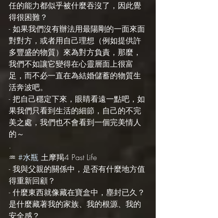
任的能力都似乎被什麼吞沒了，因此覺
得很困難？
- 如果我們沒有辦法用最陽剛的一面來面
對對方，或者用自己理想（例如提供許
多豐盛的物質）來為對方負責，那麼，
我們不如讓它變得在心靈層面上很富
足，而不必一直在為結婚儲蓄的物質生
活奔波吧。
- 把自己穩定下來，眼睛看遠一點吧，如
果我們只看到生活的細節，自己的不完
美之處，我們也不會看到一個完美情人
的～
.
♒️ 
#水瓶
 土摩羯4 Past Life
- 我與父親的關係中，是否有什麼地方值
得重新回顧？
- 什麼東西就像藏在寶盒中，塵封已久？
是什麼藏著我的家族、我的根源、我的
安全感？