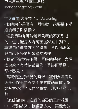
📕火象星座 🔍靈性服務 
shanshanastrology.com
雙生火焰
.
塔羅占卜
♈️ 
#白羊
 火星雙子6 Gardening
- 我的內心是否有一股衝動，想要播下溝
占星101
通的種子與橋樑？
時事占星
- 這股衝動有可能是因為我的不安引起
外星訊息
的，也可能是因為渴望從家庭中獨立，
掌握自己事業方面的路向，所以我渴望
遊走在藝術
與自己服務的對象建立橋樑。
四季心境
- 我會不會對待下屬、同時的時候，言詞
太尖銳？有時候甚至為了爭辯而爭辯，
星座週運
堅持己見？
每日星運
- 當我們堅持己見的時候，我們要看看對
推薦服務
方是否踩中了與安全感有關的事情，例
如對方否定了我們的事業、理念諸如此
類。
- 但無論如何，在我們自己的工作花園
中，行動起來，接觸更多人，讓機會的