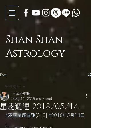
Shan Shan
Astrology
Post
全部文章
占星小巫珊
全部文章
May 13, 2018
6 min read
星座週運 2018/05/14
小巫年運
#巫巫星座週運
[010] 
#2018年5月14日
小巫觀點
.
月亮心事