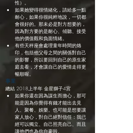
性）。
如果她變得很情緒化，請給多一點
耐心，如果你很純粹地說，一切都
會很好的。那未必是對方想要的，
因為對方要的是耐心、傾聽、接受
他的價值觀和負面情緒。
有些天秤座會處理童年時間的烙
印，包括他父母之間的關係對自己
的影響，所以要回到自己的原生家
庭去看，才會讓自己的愛情走得更
暢順喔。
事業
總結 2018上半年 金星獅子4宮
如果你還在因為謀生而擔心，那可
能是因為你覺得有錢才能出去見
人、聚餐、娛樂。也可能是想要讓
家人放心，對自己絕對信任：我已
經可以獨立、自己照亮自己、而且
讓他們也為你自豪啦。