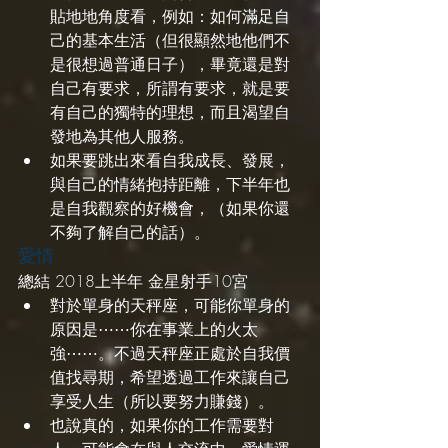
貼地地角度看，例如：如何滿足自
己的基本生活（但很顯然地他們不
是很想過普通日子），畢竟還是對
自己有要求，所謂有要求，就是要
有自己的獨特的理想，而且渴望自
發地為其他人服務。
如果要跳出來看自我成長、發展，
與自己的情緒抱持距離，下半年也
是自我觀察的好機會，（如果你還
不夠了解自己的話）。
愛情
總結 2018上半年 金星射手10宮
對於單身的天秤座，可能你單身的
原因是⋯⋯你在事業上的火太
強⋯⋯。不過天秤座正處於自我價
值找尋期，希望透過工作來讓自己
享受人生（所以要努力賺錢）。
也說真的，如果你的工作需要對