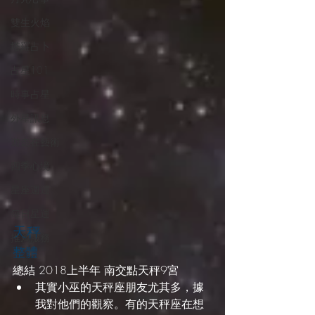
雙生火焰
塔羅占卜
占星101
時事占星
外星訊息
遊走在藝術
四季心境
星座週運
每日星運
天秤
推薦服務
整體
總結 2018上半年 南交點天秤9宮
其實小巫的天秤座朋友尤其多，據
我對他們的觀察。有的天秤座在想