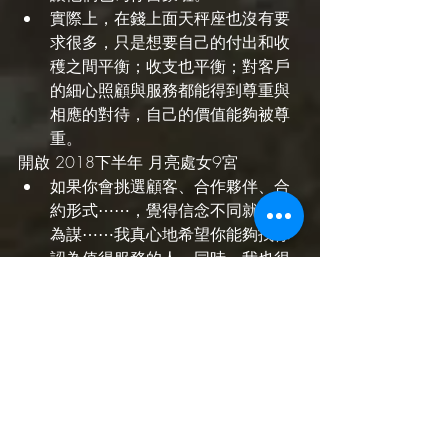
實際上，在錢上面天秤座也沒有要
求很多，只是想要自己的付出和收
穫之間平衡；收支也平衡；對客戶
的細心照顧與服務都能得到尊重與
相應的對待，自己的價值能夠被尊
重。
開啟 2018下半年 月亮處女9宮
如果你會挑選顧客、合作夥伴、合
約形式⋯⋯，覺得信念不同就不相
為謀⋯⋯我真心地希望你能夠找你
認為值得服務的人，同時，我也很
建議天秤座接觸不同文化背景以及
不同行業的人，甚至他們與你的階
層很不一樣，也可以嘗試。這會幫
助你跳出自己原本的舒適區，去嘗
試一些新的服務對象、操作與營運
方式。
在這下半年，你會重新了解自己謀