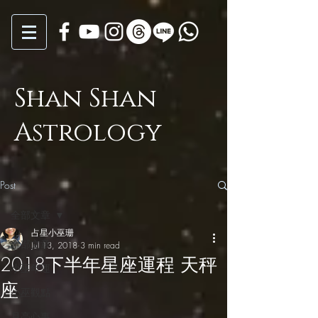
Shan Shan
Astrology
Post
全部文章
占星小巫珊
全部文章
Jul 13, 2018
3 min read
2018下半年星座運程 天秤
小巫年運
座
小巫觀點
月亮心事