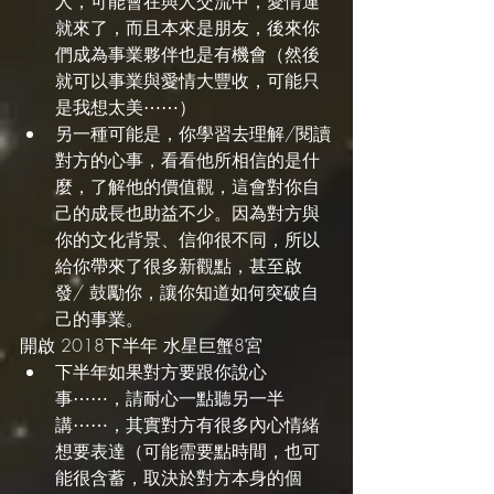
人，可能會在與人交流中，愛情運
就來了，而且本來是朋友，後來你
們成為事業夥伴也是有機會（然後
就可以事業與愛情大豐收，可能只
是我想太美⋯⋯）
另一種可能是，你學習去理解/閱讀
對方的心事，看看他所相信的是什
麼，了解他的價值觀，這會對你自
己的成長也助益不少。因為對方與
你的文化背景、信仰很不同，所以
給你帶來了很多新觀點，甚至啟
發/ 鼓勵你，讓你知道如何突破自
己的事業。
開啟 2018下半年 水星巨蟹8宮
下半年如果對方要跟你說心
事⋯⋯，請耐心一點聽另一半
講⋯⋯，其實對方有很多內心情緒
想要表達（可能需要點時間，也可
能很含蓄，取決於對方本身的個