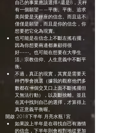
自己的事業應該選擇A還是B，天秤
有一個願望——平衡。平衡、追求
美與愛是天秤座的信念。而且這不
僅僅是願望，而且是你的信念，你
想要把它化為現實。
也可能是在信念上不斷左搖右擺，
因為你想要兩邊都兼顧得很
好⋯⋯。也可能在想要在大學生
活、宗教信仰、人生意義中不斷平
衡。
不過，真正的現實，其實是需要天
秤們學會挑選（據我的觀察他們多
數都在一個交叉口上面不斷搖擺但
又無法行動），以及斷捨離。並且
在其中找到自己的選擇，才算得上
真正意義平衡喔。
開啟 2018下半年 月亮水瓶1宮
如果說上半年是在尋找自己有激情
的信念，下半年則會相對地從更加