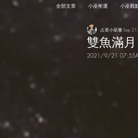
全部文章
小巫年運
小巫觀
占星小巫珊
Sep 21
外星訊息
遊走在藝術
雙魚滿月 
2021/9/21 07:55