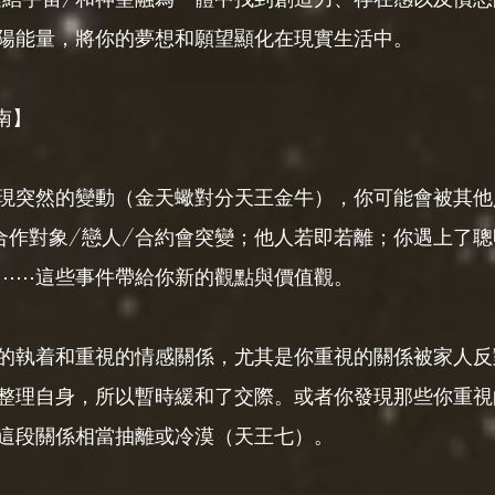
陽能量，將你的夢想和願望顯化在現實生活中。
南】
現突然的變動（金天蠍對分天王金牛），你可能會被其他
合作對象/戀人/合約會突變；他人若即若離；你遇上了
⋯⋯這些事件帶給你新的觀點與價值觀。
的執着和重視的情感關係，尤其是你重視的關係被家人反
整理自身，所以暫時緩和了交際。或者你發現那些你重視
這段關係相當抽離或冷漠（天王七）。