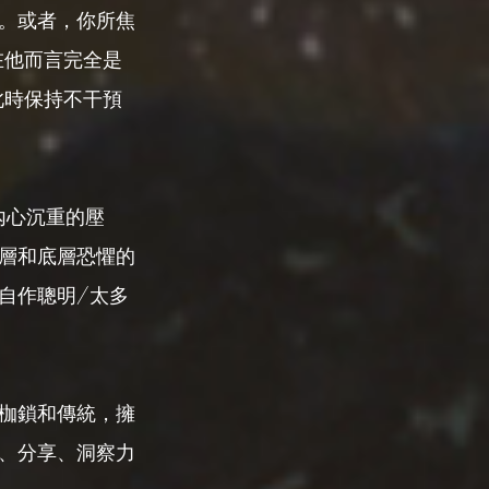
。或者，你所焦
在他而言完全是
此時保持不干預
內心沉重的壓
層和底層恐懼的
自作聰明/太多
枷鎖和傳統，擁
、分享、洞察力