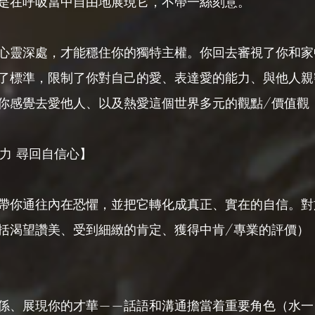
是在呼吸當中自由地展現它，不帶一絲刻意。
心靈深處，才能穩住你的獨特主權。你回去審視了你和家
了標準，限制了你對自己的愛、表達愛的能力、與他人親
你感覺去愛他人、以及熱愛這個世界多元的觀點/價值觀
力 尋回自信心】
帶你通往內在恐懼，並把它轉化成真正、實在的自信。對
括渴望讚美、受到細緻的肯定、獲得中肯/專業的評價）
係、展現你的才華——話語和溝通擔當着重要角色（水一