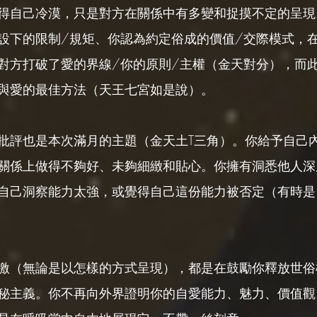
得自己冷漠，只是對方在關係中有多變和捉摸不定的呈現
設下的限制/規矩、你認為約定俗成的價值/交際模式，
對方打破了愛的界線/你的原則/主權（金天對分），而
與愛的最佳方法（天王七宮如是說）。
批評也是本次滿月的主題（金天土T三角）。你給予自己
關係上做得不夠好、未夠細緻和貼心。你擁有洞悉他人深
自己洞察能力太強，或覺得自己這份能力被否定（有時是
。
激（無論是以怎樣的方式呈現），都是在鼓勵你釋放世俗
秘主義。你不再向外界證明你的自愛能力、魅力、價值觀