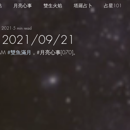
點
月亮心事
雙生火焰
塔羅占卜
占星101
, 2021
5 min read
四季心境
星座週運
每日星運
推薦服務
2021/09/21
AM 
#雙魚滿月
，#月亮心事[070]。