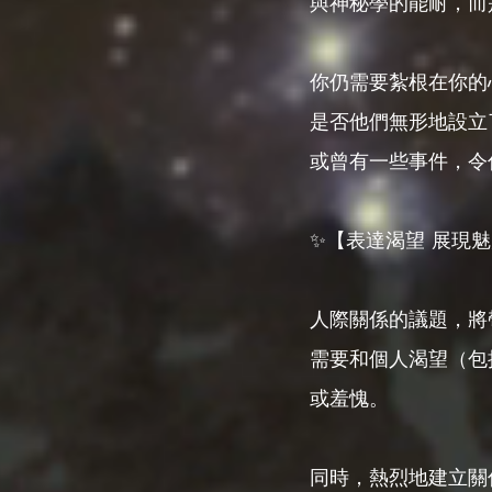
與神秘學的能耐，而
你仍需要紮根在你的
是否他們無形地設立
或曾有一些事件，令
✨【表達渴望 展現魅
人際關係的議題，將
需要和個人渴望（包
或羞愧。
同時，熱烈地建立關