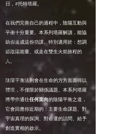
日，#托特塔羅。
雙生火焰
.
塔羅占卜
在我們完善自己的過程中，陰陽互動與
占星101
平衡十分重要。本系列塔羅解讀，能協
時事占星
助你達成這份功課。特別適用於：想調
外星訊息
節陰陽能量、或走在雙生火焰旅程的
遊走在藝術
人。
.
四季心境
陰陽平衡法則會在生命的方方面面得以
星座週運
體現，不僅限於關係議題。本系列塔羅
每日星運
將帶你通往
任何面向
的陰陽平衡之道，
推薦服務
它會回應你近期的：主要生命課題、對
宇宙真理的探詢、對命運的詰問、給予
創造實相的啟示。