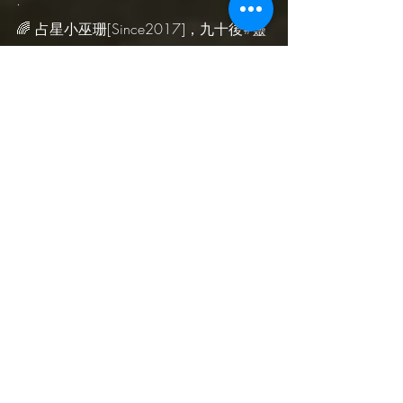
.
🌈 占星小巫珊[Since2017]，九十後#靈
媒、#占星師、#卡巴拉 修行者。致力於
提供靈性治療服務和課程，指引 
#雙生
火焰
、光工作者和修行者，進入 
#內在
療癒
 與 
#陰陽平衡
 之旅。
.
🔮 占星解讀 | 本命 流年 關係盤 +療癒
✨ 占星靈氣 | 任何課題適用的萬能療癒
法
🌈 雙生火焰 | 雙生火焰靈魂紀錄書 閱讀
&引導閱讀
💎 占星塔羅修行課 | 占星靈氣 托特塔羅
🍀 雙生火焰專修課 | 雙生火焰靈魂紀錄