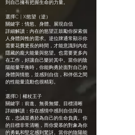
到自己擁有把握生命的力量。
.
選擇C | XI慾望（逆）
關鍵字：情慾、身體、展現自信
詳細解讀：內在的慾望正鼓勵你探索個
人身體與性的需求。逆位牌通常顯示你
需要花費更長的時間，才能意識到內在
隱藏的龐大能量與慾望。也需要更多內
在工作，好讓自己樂於其中。當你的陰
陽能量平衡時，你能夠勇於面對自己的
身體與情慾，並感到自信，和伴侶之間
的性能量流動也很精彩。
.
選擇D | 權杖王子
關鍵字：前進、無畏無懼、目標清晰
詳細解讀：你在感情中感到自信與自
在，忠誠並勇於為自己的生命負責。你
的目標非常清晰，而你愛慕的對象為你
的勇氣和堅定感到驚訝。當你的陰陽能