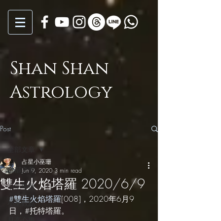
Shan Shan
Astrology
Post
全部文章
占星小巫珊
全部文章
Jun 9, 2020
3 min read
雙生火焰塔羅 2020/6/9
小巫年運
#雙生火焰塔羅
[008]，2020年6月9
小巫觀點
日，#托特塔羅。
月亮心事