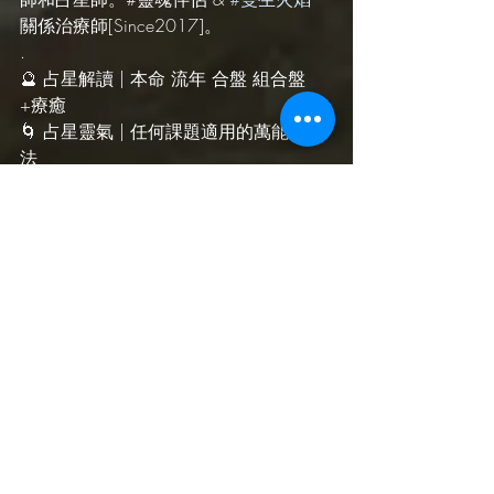
關係治療師[Since2017]。
.
🔮 占星解讀 | 本命 流年 合盤 組合盤 
+療癒
🌀 占星靈氣 | 任何課題適用的萬能療癒
法
💓 雙生火焰 | 雙生火焰靈魂紀錄書 閱讀
&引導閱讀
🌃 星系印記 | 馬雅十三月亮曆 KIN解讀&
療癒
🌟 關係療癒 | 愛情 工作 家庭 三角關係
🍀 靈擺療法 | 深度脈輪療癒
🎋 靈性教學 | 占星靈氣 雙生火焰通靈療
癒 回歸內在通靈療癒 靈擺自療課 驅魔
訓練
.
🧙‍♀️ FB/IG/YouTube @ShanShanAstrology
⛩️ ShanShanAstrology.com