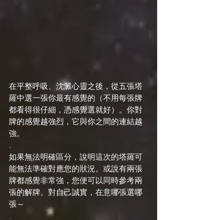
在平整呼吸、沈澱心靈之後，從五張塔
羅中選一張你最有感覺的（不用每張牌
都看得很仔細，憑感覺選就好）。你對
牌的感覺越強烈，它與你之間的連結越
強。
.
如果無法明確區分，說明這次的塔羅可
能無法準確對應您的狀況。或說有兩張
牌都感覺非常強，您便可以同時參考兩
張的解牌。對自己誠實，在意哪張選哪
張～
.