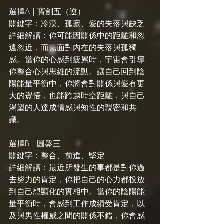
選擇A | 寶劍五（逆）
關鍵字：冷漠、孤寂、愛的失落與缺乏
詳細解讀：你可能因關係中的距離和忽
遠忽近，而需面對內在的失落與孤獨
感。當你的心感到疲累時，宇宙會引導
你整合心與思維的流動。讓自己回到陰
陽能量平衡中，你將會對關係與愛有更
大的覺悟，也能跨越時空距離，與自己
渴望的人達成情感與知性的親密和共
識。
.
選擇B | 圓盤三
關鍵字：整合、前進、堅定
詳細解讀：最近所發生的事都是對你過
去努力的肯定，你把自己的心力都投放
到自己想顯化的實相中。當你的陰陽能
量平衡時，會感到工作成績受肯定，以
及與男性權威之間的關係不錯，你會感