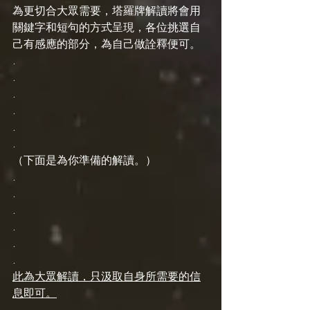
為更切合大眾需要，塔羅牌解讀將會用
關鍵字和短句的方式呈現，各位挑選自
己有感應的部分，為自己做詮釋便可。
.
.
.
.
.
.
（下面是為你準備的解讀。）
.
.
.
.
.
.
此為大眾解讀，只汲取自身所需要的信
息即可。
.