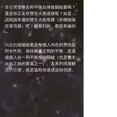
.
各位渴望整合和平衡自身陰陽能量嗎？
雙生火焰
還是你正走在雙生火焰道路呢？如是，
塔羅占卜
請閱讀本週的雙生火焰塔羅（亦稱陰陽
能量塔羅）吧！能看到的，都是有緣的
占星101
～
時事占星
.
外星訊息
內在的陰陽能量是每個人內在的男性面
和女性面。保持兩者之間的平衡，是達
遊走在藝術
成個人合一和平衡感的關鍵（也是雙生
四季心境
火焰之旅的要義之一）。本系列塔羅解
讀的目標，就是協助你達成這份功課。
星座週運
.
每日星運
推薦服務