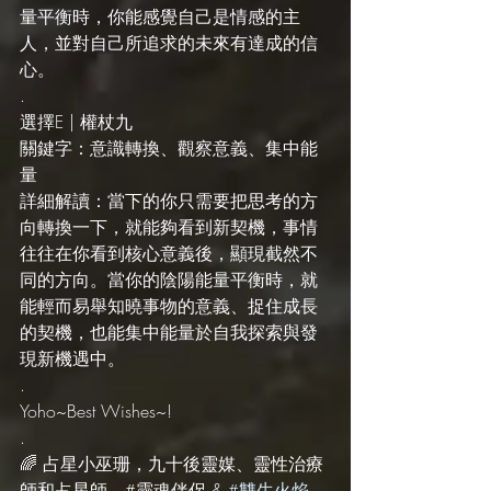
量平衡時，你能感覺自己是情感的主
人，並對自己所追求的未來有達成的信
心。
.
選擇E | 權杖九
關鍵字：意識轉換、觀察意義、集中能
量
詳細解讀：當下的你只需要把思考的方
向轉換一下，就能夠看到新契機，事情
往往在你看到核心意義後，顯現截然不
同的方向。當你的陰陽能量平衡時，就
能輕而易舉知曉事物的意義、捉住成長
的契機，也能集中能量於自我探索與發
現新機遇中。
.
Yoho~Best Wishes~!
.
🌈 占星小巫珊，九十後靈媒、靈性治療
師和占星師。#靈魂伴侶 & 
#雙生火焰