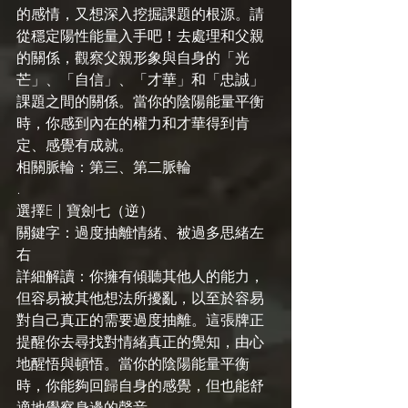
的感情，又想深入挖掘課題的根源。請
從穩定陽性能量入手吧！去處理和父親
的關係，觀察父親形象與自身的「光
芒」、「自信」、「才華」和「忠誠」
課題之間的關係。當你的陰陽能量平衡
時，你感到內在的權力和才華得到肯
定、感覺有成就。
相關脈輪：第三、第二脈輪
.
選擇E | 寶劍七（逆）
關鍵字：過度抽離情緒、被過多思緒左
右
詳細解讀：你擁有傾聽其他人的能力，
但容易被其他想法所擾亂，以至於容易
對自己真正的需要過度抽離。這張牌正
提醒你去尋找對情緒真正的覺知，由心
地醒悟與頓悟。當你的陰陽能量平衡
時，你能夠回歸自身的感覺，但也能舒
適地覺察身邊的聲音。