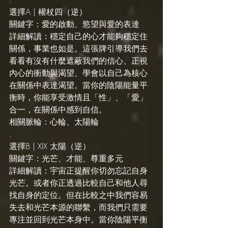
選擇A | 權杖四（逆）
關鍵字：愛的啟動、慾望與愛的表達
詳細解讀：穩定自己的心才能夠穩定住
關係，事業也如是。這張牌引導我們去
看看有沒有什麼遮蔽我們的信心、正視
內心的衝動與渴望、學會以自己為核心
在關係中表達渴望。當你的陰陽能量平
衡時，你能享受激情且「性」、「愛」
合一，在關係中感到自信。
相關脈輪：心輪、太陽輪
.
選擇B | XIX 太陽（逆）
關鍵字：光芒、才能、尊重多元
詳細解讀：宇宙正提醒你切勿忘記自身
光芒。或者你正透過比較自己和他人尋
找自身的定位。但在比較之中我們容易
失去和光芒本源的聯繫，而我們只需要
專注並回到光芒本身中。當你陰陽平衡