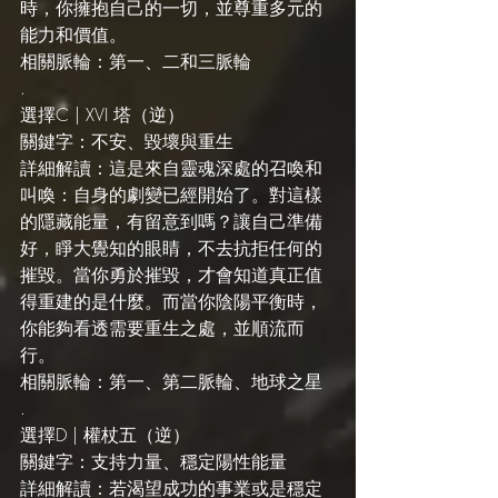
時，你擁抱自己的一切，並尊重多元的
能力和價值。
相關脈輪：第一、二和三脈輪
.
選擇C | XVI 塔（逆）
關鍵字：不安、毀壞與重生
詳細解讀：這是來自靈魂深處的召喚和
叫喚：自身的劇變已經開始了。對這樣
的隱藏能量，有留意到嗎？讓自己準備
好，睜大覺知的眼睛，不去抗拒任何的
摧毀。當你勇於摧毀，才會知道真正值
得重建的是什麼。而當你陰陽平衡時，
你能夠看透需要重生之處，並順流而
行。
相關脈輪：第一、第二脈輪、地球之星
.
選擇D | 權杖五（逆）
關鍵字：支持力量、穩定陽性能量
詳細解讀：若渴望成功的事業或是穩定