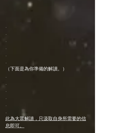
.
.
.
.
.
.
（下面是為你準備的解讀。）
.
.
.
.
.
.
此為大眾解讀，只汲取自身所需要的信
息即可。
.