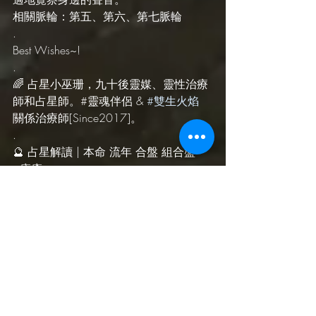
相關脈輪：第五、第六、第七脈輪
.
Best Wishes~!
.
🌈 占星小巫珊，九十後靈媒、靈性治療
師和占星師。#靈魂伴侶 & 
#雙生火焰
關係治療師[Since2017]。
.
🔮 占星解讀 | 本命 流年 合盤 組合盤 
+療癒
🌀 占星靈氣 | 任何課題適用的萬能療癒
法
💓 雙生火焰 | 雙生火焰靈魂紀錄書 閱讀
&引導閱讀
🌃 星系印記 | 馬雅十三月亮曆 KIN解讀&
療癒
🌟 關係療癒 | 愛情 工作 家庭 三角關係
🍀 靈擺療法 | 深度脈輪療癒