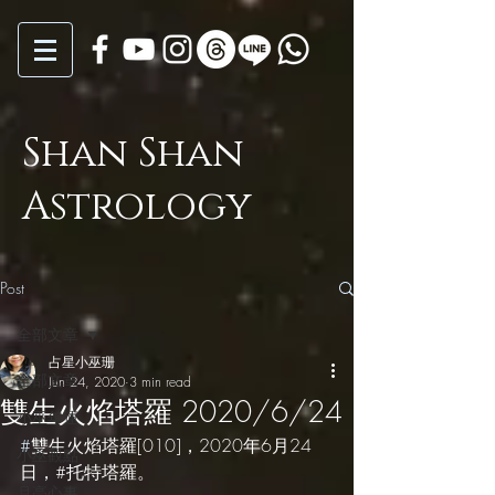
Shan Shan
Astrology
Post
全部文章
占星小巫珊
全部文章
Jun 24, 2020
3 min read
雙生火焰塔羅 2020/6/24
小巫年運
#
雙生火焰塔羅[010]，2020年6月24
小巫觀點
日，#托特塔羅。
月亮心事