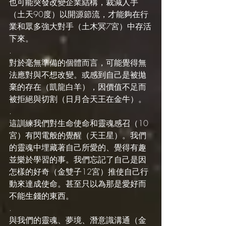
也可能突發改變企業結構，裁減人手
（土天90度）以開源節流，才能夠在行
業和眾多強大對手（土木冥7宮）中存活
下來。
.
對於毫無準備的個體而言，可能覺得無
法應對與不想改變。或感到自己是被拋
棄的存在（凱龍白羊），因價值不足而
被拒絕與切割（日月合天王在金牛）。
.
這訓練我們對生命使命和靈魂感召（10
宮）有閃電般的覺醒（天王星）。我們
的靈魂中埋藏著自己所愛的、覺得有趣
並樂於學習的事。我們忘記了自己是因
怎樣的好奇（金雙子12宮）推使自己行
動來達成使命。甚至只以為那是愛好而
不能生錢的東西。
.
與我們的靈魂、夢境、潛意識溝通（金