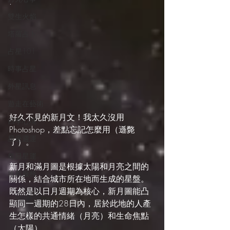
.
雙生火焰
塔羅占卜
占星101
時事占星
外星訊息
遊走在藝術
好久不見的新月文！我太久沒用
四季心境
Photoshop，差點忘記怎麼用（遜斃
星座週運
了）。
.
每日星運
新月和滿月圖是根據太陽和月亮之間的
推薦服務
關係，結合城市所在地而生成的星盤。
既然是以日月週期為核心，新月圖能凸
顯同一週期的28日內，居於此地的人產
生怎樣的共通情緒（月亮）和生命焦點
（太陽）。