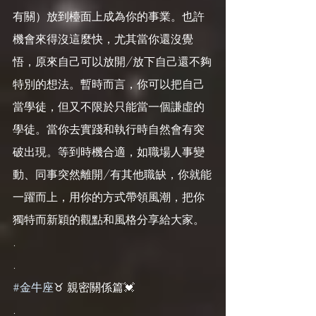
有關）放到檯面上成為你的事業。也許
機會來得沒這麼快，尤其當你還沒覺
悟，原來自己可以放開/放下自己還不夠
特別的想法。暫時而言，你可以把自己
當學徒，但又不限於只能當一個謙虛的
學徒。當你去實踐和執行時自然會有突
破出現。等到時機合適，如職場人事變
動、同事突然離開/有其他職缺，你就能
一躍而上，用你的方式帶領風潮，把你
獨特而新穎的觀點和風格分享給大家。
.
.
#金牛座
♉️ 親密關係篇💓
.