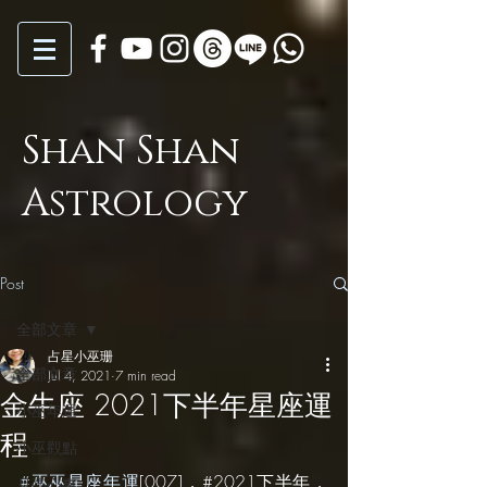
Shan Shan
Astrology
Post
全部文章
占星小巫珊
全部文章
Jul 4, 2021
7 min read
金牛座 2021下半年星座運
小巫年運
程
小巫觀點
#巫巫星座年運
[007]，#2021下半年，
月亮心事