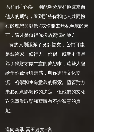
系和耐心的話，則能夠分清和過濾來自
他人的期待，看到那些你和他人共同擁
有的理想與願景/或你能去無私奉獻的東
西，這才是值得你投放資源的地方。
ü 有的人則認識了良師益友，它們可能
是藝術家、修行人、僧侶、或者不僅是
為了錢財才做生意的夢想家，這些人會
給予你啟發與靈感，與你進行文化交
流、哲學和生命意義的探索。儘管對方
未必刻意影響你的決定，但他們的文化
對你事業取態和藍圖有不少智慧的貢
獻。
.
邁向新季 冥王處女8宮