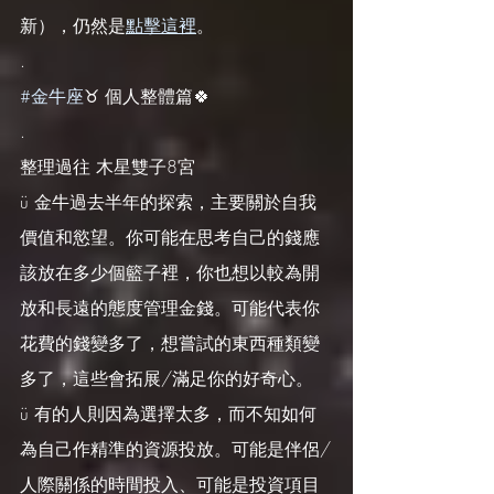
新），仍然是
點擊這裡
。
.
#金牛座
♉️ 個人整體篇🍀
.
整理過往 木星雙子8宮
ü 金牛過去半年的探索，主要關於自我
價值和慾望。你可能在思考自己的錢應
該放在多少個籃子裡，你也想以較為開
放和長遠的態度管理金錢。可能代表你
花費的錢變多了，想嘗試的東西種類變
多了，這些會拓展/滿足你的好奇心。
ü 有的人則因為選擇太多，而不知如何
為自己作精準的資源投放。可能是伴侶/
人際關係的時間投入、可能是投資項目