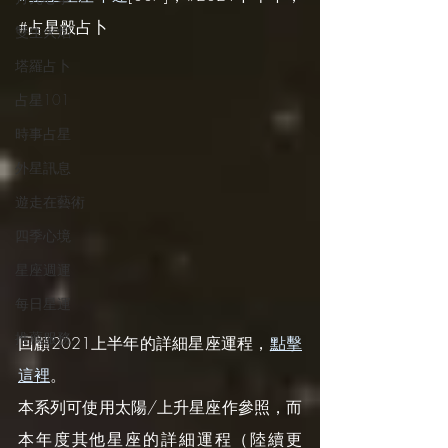
#占星骰占卜 
雙生火焰
塔羅占卜
占星101
時事占星
外星訊息
遊走在藝術
四季心境
星座週運
每日星運
推薦服務
回顧2021上半年的詳細星座運程，
點擊
這裡
。
本系列可使用太陽/上升星座作參照，而
本年度其他星座的詳細運程（陸續更