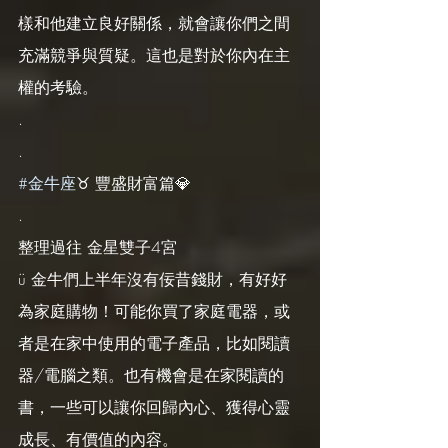
樣和他建立良好關係，就會讓你們之間
充滿競爭與質疑。這也是對於你內在主
權的考驗。
.
.
#金牛座
♉️ 豐盛財富篇💎
.
整理過往 金星雙子4宮
ü 金牛們上半年沒有佞昔錢財，有好好
為家庭購物！可能你買了家庭電器，或
者是在家中使用的電子產品，比如閱讀
器/電腦之類。也有機會是在家閱讀的
書，一些可以讓你回歸內心、獲得心靈
成長、有價值的內容。