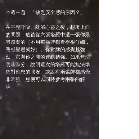
雙生火焰
本週主題：「缺乏安全感的原因？」
塔羅占卜
在平整呼吸、沈澱心靈之後，想著上面
占星101
的問題，然後從六張塔羅中選一張你最
時事占星
有感覺的（不用每張牌都看得很仔細，
憑感覺選就好）。你對牌的感覺越強
外星訊息
烈，它與你之間的連結越強。如果無法
遊走在藝術
明確區分，說明這次的塔羅可能無法準
確對應您的狀況。或說有兩張牌都感覺
四季心境
非常強，您便可以同時參考兩張的解
星座週運
牌。
.
每日星運
.
推薦服務