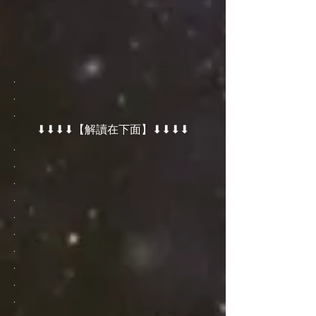
.
.
.
⬇⬇⬇⬇【解讀在下面】⬇⬇⬇⬇
.
.
.
.
.
.
.
.
.
.
.