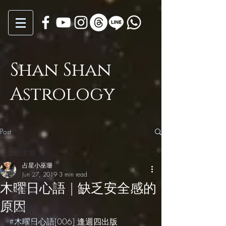
Shan Shan
Astrology
Post
全部文章
占星小巫珊
全部文章
Jun 27, 2019
3 min read
木曜日心語 | 缺乏安全感的
小巫年運
原因
小巫觀點
#木曜日心語
[006] 逢週四出版
月亮心事