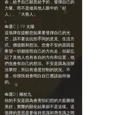
命，給予自己願意給予的，發揮自己的
力量。而不是做其他人眼中的「好
人」、「大善人」
。
🎋選C | 19 太陽
這張牌在提醒您如果要發揮自己的光
芒，請不要去抗拒不同的意見、生活方
式、價值觀和想法。您會不安的原因是
希望一切都按照自己的方向走，但卻忘
記了其他人也有各自的方向和位置，他
們也會有自己的想法。不安是因為沒辦
法掌控，所以有過度控制的狀況。不
過，你很快就會明白自己應該如何做
的。
🎋選D | 權杖九
你的不安是因為會害怕幻想的大藍圖很
美好，實際的顯化結果卻不是這樣。這
張牌的意思是要保持意識和潛意識之間