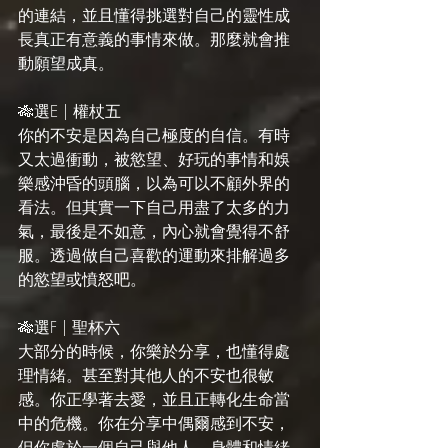
的連結，並且懂得挑選對自己的靈性成
長真正有意義的事情來做。那麼就會推
動願望成真。
🎋選E | 權杖五
你的不安是因為自己極度的自信。有時
又太過衝動，被慾望、好玩的事情和娛
樂感沖昏的頭腦，以為可以不顧外界的
看法。但其實一下自己用盡了太多的力
氣，最後是不如意，內心就會覺得不舒
服。透過做自己喜歡的運動來排解過多
的慾望或憤怒吧。
🎋選F | 聖杯六
大部分的時候，你樂於分享，也懂得處
理情緒。甚至對其他人的不安也很敏
感。你正學著去愛，並且正轉化生命當
中的危機。你在分享中偶爾感到不安，
但你處於一個自己與他人、身體和情緒