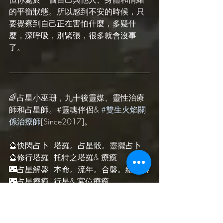
的平衡狀態。所以感到不安的時候，只
要覺察到自己正在害怕什麼，多疑什
麼，深呼吸，別緊張，很多就會沒事
了。
🌈占星小巫珊，九十後靈媒、靈性治療
師和占星師。#靈魂伴侶& 
#雙生火焰關
係治療師
[Since2017]。
.
🔮快閃占卜| 塔羅。占星骰。靈擺占卜
🔮修行塔羅| 托特之塔羅& 療癒
🌃占星解盤| 本命。流年。合盤。組合盤
🌃占星療癒| 行星& 宮位療癒
🌟療癒儀式| 個人許願。新月滿月。四季
儀式
🌟關係療癒| 愛情。工作。家庭。三角關