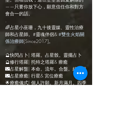
——只要你放下心，願意信任你和對方
會合一的話。
.
🌈占星小巫珊，九十後靈媒、靈性治療
師和占星師。#靈魂伴侶& 
#雙生火焰關
係治療師
[Since2017]。
.
🔮快閃占卜| 塔羅。占星骰。靈擺占卜
🔮修行塔羅| 托特之塔羅& 療癒
🌃占星解盤| 本命。流年。合盤。組合盤
🌃占星療癒| 行星& 宮位療癒
🌟療癒儀式| 個人許願。新月滿月。四季
儀式
🌟關係療癒| 愛情。工作。家庭。三角關
係
🍀靈擺療法| 脈輪。前世。靈魂碎片
🍀阿卡西紀錄| 個人。祖先。寵物。空
間。土地