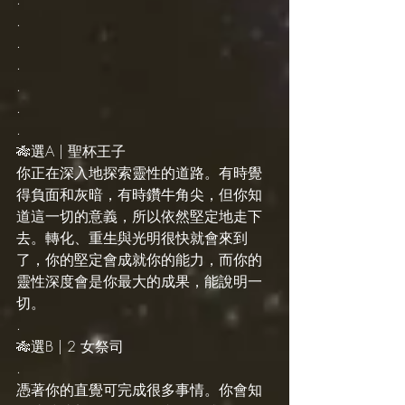
.
.
.
.
.
.
🎋選A | 聖杯王子
你正在深入地探索靈性的道路。有時覺
得負面和灰暗，有時鑽牛角尖，但你知
道這一切的意義，所以依然堅定地走下
去。轉化、重生與光明很快就會來到
了，你的堅定會成就你的能力，而你的
靈性深度會是你最大的成果，能說明一
切。
.
🎋選B | 2 女祭司
.
憑著你的直覺可完成很多事情。你會知