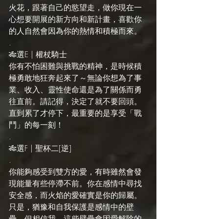
火花，跟著自己的慾望走，做你現在一
心想要開展的新方向和新計畫，喜歡你
的人自然會因為你的熱情和積極而來。
.
🎋選E | 權杖騎士
你有不怕困難與挑戰的精神，是時候積
極勇敢地狂奔起來了～無論你想為了事
業、收入、靈性使命還是為了關係而勇
往直前。請記得，決定了就不要回頭。
直到累了才停下，最重要的是享受「戰
鬥」的每一刻！
.
🎋選F | 聖杯二[逆]
.
你能夠感受到雙方的愛，有時雖然會發
現能量有些停滯不前。你在感情中尋找
安全感，而火焰的愛確實是你的歸屬。
只是，猶豫和自我保護是感情中的壁
壘。但相信我，這些壁壘會因愛解除的