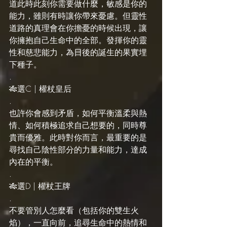
道此時此刻你需要做什麼，敏感是你的
能力，雖則有時讓你帶來憂慮。但靈性
道路的真理會在你擔憂的時候出現，讓
你擁抱自己生命中的全部。發揮你的靈
性和慈悲能力，為日後的誕生的果實埋
下種子。
.
🎋選C | 權杖皇后
.
也許你會感到矛盾，如何平衡溫柔與熱
情、如何積極追求自己想要的，同時尊
貴而優雅。此時對你而言，最重要的是
尋找自己陰性部分的力量和能力，達成
內在的平衡。
.
🎋選D | 權杖王牌
.
不要管別人怎麼看（包括你的雙生火
焰），一直向前，追尋生命中的熱情和