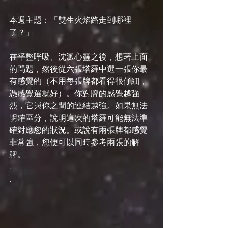
雙生火焰
本週主題：「雙生火焰路走到哪裡
了？」
塔羅占卜
占星101
在平整呼吸、沈澱心靈之後，想著上面
時事占星
的問題，然後從六張塔羅中選一張你最
有感覺的（不用每張牌都看得很仔細，
外星訊息
憑感覺選就好）。你對牌的感覺越強
遊走在藝術
烈，它與你之間的連結越強。如果無法
明確區分，說明這次的塔羅可能無法準
四季心境
確對應您的狀況。或說有兩張牌都感覺
星座週運
非常強，您便可以同時參考兩張的解
牌。
每日星運
.
推薦服務
.