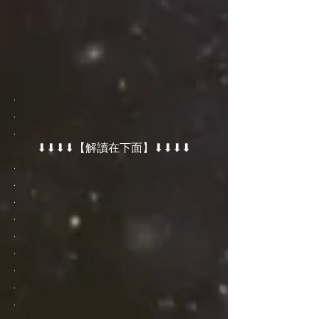
.
.
.
⬇⬇⬇⬇【解讀在下面】⬇⬇⬇⬇
.
.
.
.
.
.
.
.
.
.