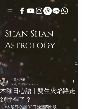
Shan Shan
Astrology
Post
全部文章
占星小巫珊
全部文章
Jul 4, 2019
2 min read
木曜日心語 | 雙生火焰路走
小巫年運
到哪裡了？
小巫觀點
#木曜日心語
[007] 逢週四出版
月亮心事