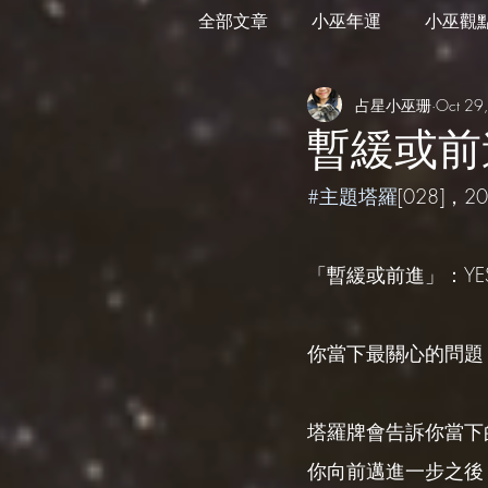
全部文章
小巫年運
小巫觀
占星小巫珊
Oct 29
外星訊息
遊走在藝術
暫緩或前進
#主題塔羅
[028]，
「暫緩或前進」：YE
你當下最關心的問題
塔羅牌會告訴你當下
你向前邁進一步之後