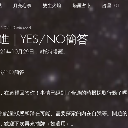
點
月亮心事
雙生火焰
塔羅占卜
占星101
, 2021
3 min read
四季心境
星座週運
每日星運
推薦服務
 | YES/NO簡答
2021年10月29日，#托特塔羅。
S/NO簡答
，在這裡回答你！事情已經到了合適的時機採取行動了嗎
的能量狀態和潛在可能、需要探索的內在自我等。問題的
，歡迎下次再來抽牌（如適用）。