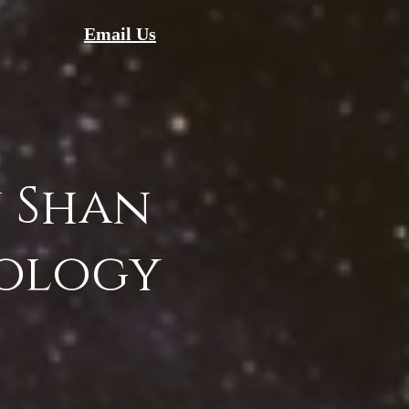
Email Us
 Shan
ology