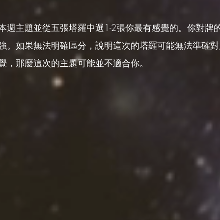
本週主題並從五張塔羅中選1-2張你最有感覺的。你對牌
強。如果無法明確區分，說明這次的塔羅可能無法準確對
覺，那麼這次的主題可能並不適合你。