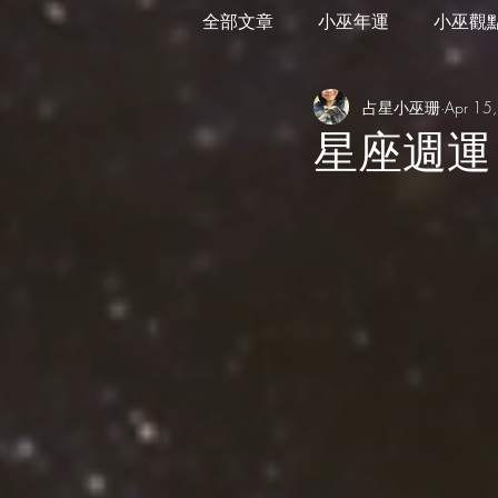
全部文章
小巫年運
小巫觀
占星小巫珊
Apr 15
外星訊息
遊走在藝術
星座週運 