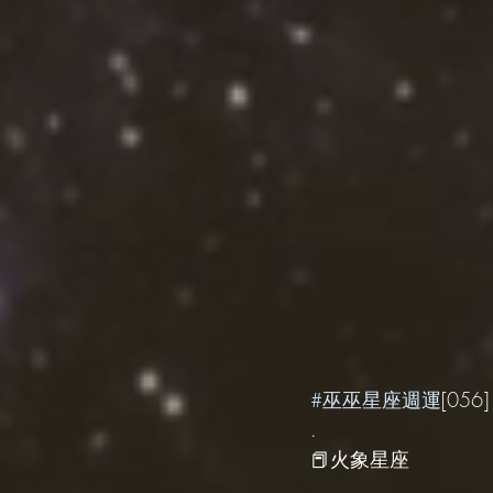
#巫巫星座週運
[056
.
📕火象星座
.