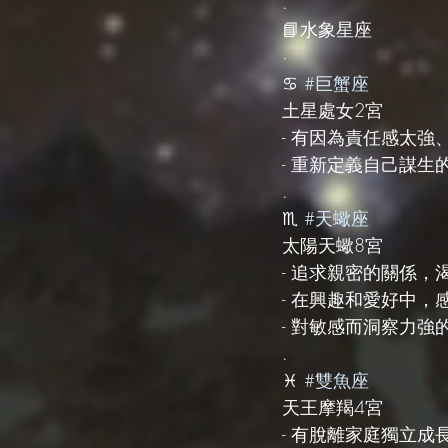
.
📘水象星座
·
♋️ 
#巨蟹座
土星處女2宮
- 有因為責任感太
- 重新定義自己謀
.
♏️ 
#天蠍座
太陽天蠍8宮
- 追求親密的關係
- 在興趣和愛好中
- 對敏感而洞察力強
.
♓️ 
#雙魚座
天王摩羯4宮
- 有脫離家庭獨立成