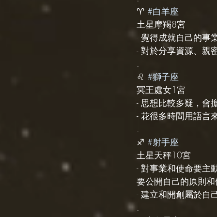
♈️ 
#白羊座
土星摩羯8宮
- 覺得成就自己的
- 對於分享資源、
.
♌️ 
#獅子座
冥王處女1宮
- 思想比較多疑，
- 花很多時間用語
.
♐️ 
#射手座
土星天秤10宮
- 對事業和使命要
要公開自己的原則和
- 建立和開創屬於
.