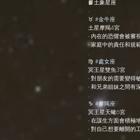
📙土象星座
·
♉️ 
#金牛座
土星摩羯4宮
- 內在的恐懼會被
- 家庭中的責任和規
.
♍️ 
#處女座
冥王星雙魚3宮
- 對朋友的需要變
- 和兄弟姐妹之間
.
♑️ 
#摩羯座
冥王星天蠍6宮
- 在謀生方面會積
- 對自己想要離開
.