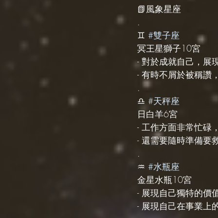
📗風象星座
.
♊️ 
#雙子座
冥王星獅子10宮
- 對於成就自己，
- 有時不屑於被稱
.
♎️ 
#天秤座
日白羊6宮
- 工作方面非常忙
- 還需要隨時準備
.
♒️ 
#水瓶座
金星水瓶10宮
- 展現自己獨特的
- 展現自己在事業