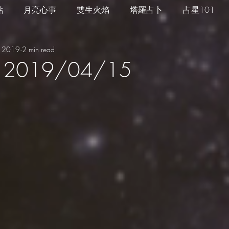
點
月亮心事
雙生火焰
塔羅占卜
占星101
, 2019
2 min read
四季心境
星座週運
每日星運
推薦服務
2019/04/15