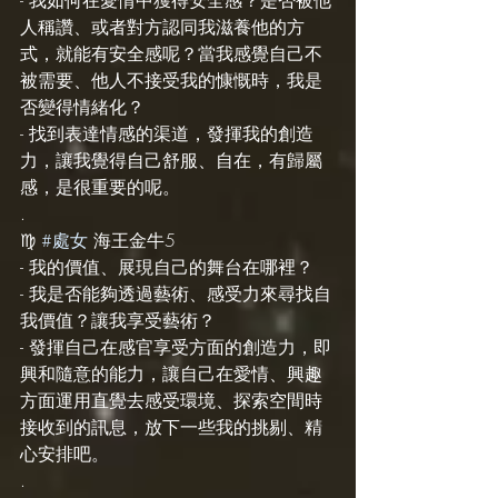
人稱讚、或者對方認同我滋養他的方
式，就能有安全感呢？當我感覺自己不
被需要、他人不接受我的慷慨時，我是
否變得情緒化？
- 找到表達情感的渠道，發揮我的創造
力，讓我覺得自己舒服、自在，有歸屬
感，是很重要的呢。
.
♍️ 
#處女
 海王金牛5
- 我的價值、展現自己的舞台在哪裡？
- 我是否能夠透過藝術、感受力來尋找自
我價值？讓我享受藝術？
- 發揮自己在感官享受方面的創造力，即
興和隨意的能力，讓自己在愛情、興趣
方面運用直覺去感受環境、探索空間時
接收到的訊息，放下一些我的挑剔、精
心安排吧。
.