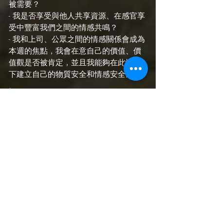
被需要？
- 我是否享受與他人共享資源、在感官享
受中豐富我們之間的情感共鳴？
- 我和上司、公眾之間的情感關係會成為
本週的焦點，我會在意自己的價值、價
值觀是否被肯定，並且我能夠在此情況
下建立自己的物質安全和情感安全感。
.
♏️ 
#天蠍
 海王金牛5
- 我的價值、展現自己的舞台在哪裡？
- 我是否能夠透過藝術、感受力來尋找自
我價值？讓我享受自己？
- 發揮自己在感官享受方面的創造力，即
興和隨意的能力，讓自己在愛情、興趣
方面，運用直覺去感受環境、探索空間
的時候接收到的訊息。
- 我對金錢、投資的態度是什麼？是迷
戀、渴望、把投資當作精神性的追求？
- 如果錢本身不重要，我在意的是什麼？