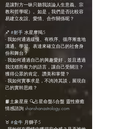
是讓對方一昧只聽我談論人生意義、宗
教和哲學呢）。如是，我們是否比較容
易建立友誼、愛情、合作關係呢？
.
♐️ 
#射手
 水星摩羯5
- 我如何通過緩慢、有秩序、循序漸進地
溝通、學習、表達來確立自己的社會身
份和舞台？
- 我如何通過自己的興趣愛好，並且透過
我沈穩而有力的語言，讓自己受關注？
獲得公眾的肯定、讚美和掌聲？
- 我如何實事求是，不誇誇其談，展現自
己的實幹思維？
.
📙土象星座 🔍占星命盤&合盤 靈性療癒 
情感諮詢 
shanshanastrology.com
·
♉️ 
#金牛
 月獅子5
- 我如何在愛情中獲得安全感？是否被他