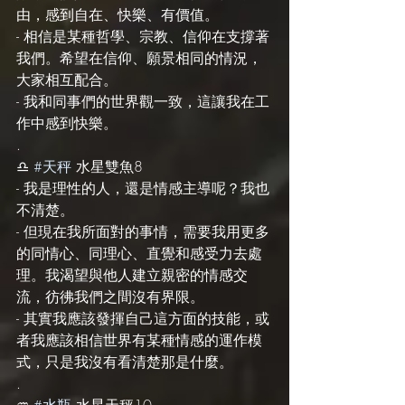
由，感到自在、快樂、有價值。
- 相信是某種哲學、宗教、信仰在支撐著
我們。希望在信仰、願景相同的情況，
大家相互配合。
- 我和同事們的世界觀一致，這讓我在工
作中感到快樂。
.
♎️ 
#天秤
 水星雙魚8
- 我是理性的人，還是情感主導呢？我也
不清楚。
- 但現在我所面對的事情，需要我用更多
的同情心、同理心、直覺和感受力去處
理。我渴望與他人建立親密的情感交
流，彷彿我們之間沒有界限。
- 其實我應該發揮自己這方面的技能，或
者我應該相信世界有某種情感的運作模
式，只是我沒有看清楚那是什麼。
.
♒️ 
#水瓶
 水星天秤10