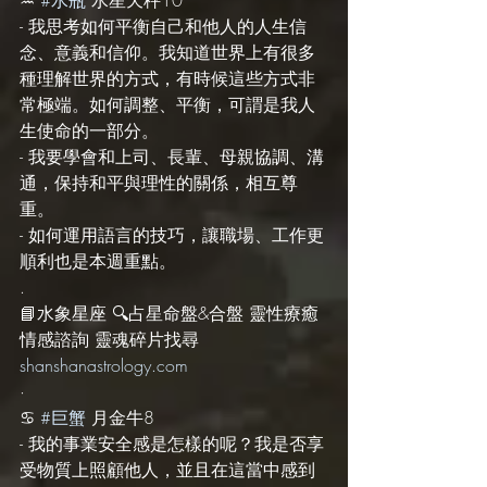
- 我思考如何平衡自己和他人的人生信
念、意義和信仰。我知道世界上有很多
種理解世界的方式，有時候這些方式非
常極端。如何調整、平衡，可謂是我人
生使命的一部分。
- 我要學會和上司、長輩、母親協調、溝
通，保持和平與理性的關係，相互尊
重。
- 如何運用語言的技巧，讓職場、工作更
順利也是本週重點。
.
📘水象星座 🔍占星命盤&合盤 靈性療癒 
情感諮詢 靈魂碎片找尋 
shanshanastrology.com
·
♋️ 
#巨蟹
 月金牛8
- 我的事業安全感是怎樣的呢？我是否享
受物質上照顧他人，並且在這當中感到