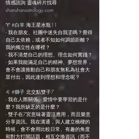
情感諮詢 靈魂碎片找尋 
shanshanastrology.com
.
♈️ 
#白羊
 海王星水瓶11
- 我在朋友、社團中迷失自我了嗎？覺得
自己太依賴，或者不知如何調節距離？
我的獨立性在哪裡？
- 我不清楚自己的理想、理念如何實踐？
- 如果我能滿足自己的精神、夢想世界，
會不會讓推動自己和朋友無私為社會大
眾付出，因此達到理想和理念呢？
.
♌️ 
#獅子
 北交點雙子7
- 我在人際關係、愛情中要學習的是什
麼？我所缺乏的是什麼？
- 雙子在7宮意味著靈活應用，而且樂意
分享資訊。我在溝通，與人建立橋樑的
時候，會不會用比較日常、有趣的角度
和對方打開話題，相互交換資訊（而不