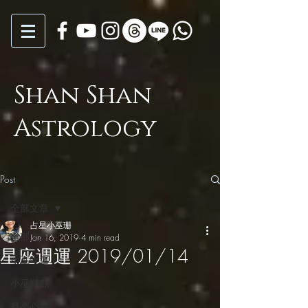
Shan Shan
Astrology
Post
全部文章
占星小巫珊
全部文章
Jan 16, 2019
4 min read
星座週運 2019/01/14
小巫年運
小巫觀點
月亮心事