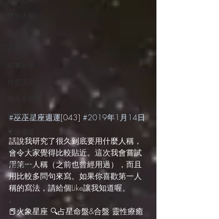
雙生火焰
塔羅占卜
占星101
時事占星
外星訊息
遊走在藝術
四季心境
#巫巫星座週運
[043] 
#2019年1月14日
.
星座週運
話說我研究了很久到底要用什麼人稱，
每日星運
會令大家覺得比較貼近。這次我會嘗試
用第一人稱（之前也曾經用過），而且
推薦服務
用比較多問句來寫。如果你喜歡第一人
稱的寫法，請給個Like讓我知道喔。
.
📕火象星座 🔍占星命盤&合盤 靈性療癒 