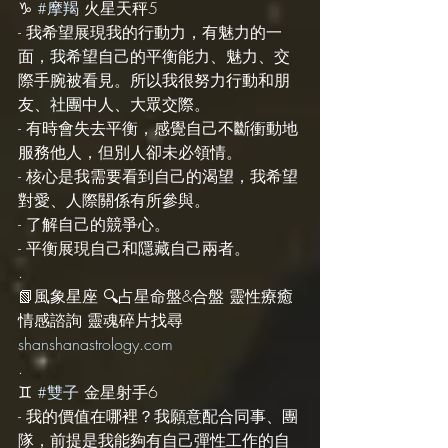
♑️ 
#摩羯
 火星天秤5
- 我希望展現我的行動力，有魅力的一
面，我希望自己的平衡能力、魅力、交
際手腕被看見。所以我很努力行動和朋
友、社團中人、大眾交際。
- 有時會失去平衡，感覺自己不斷衝動地
服務他人，但別人卻未必領情。
- 核心是我需要看到自己的渴望，我希望
對愛、人際關係有所參與。
- 了解自己的競爭心。
- 平衡展現自己和隱藏自己兩者。
.
📗風象星座 🔍占星命盤&合盤 靈性療癒 
情感諮詢 靈魂碎片找尋 
shanshanastrology.com
.
♊️ 
#雙子
 金星射手6
- 我的價值在哪裡？我願意配合同事、團
隊，前提是我能夠有自己彈性工作的自