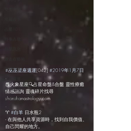
雙生火焰
塔羅占卜
占星101
時事占星
外星訊息
遊走在藝術
四季心境
#巫巫星座週運
[042] 
#2019年1月7日
.
星座週運
📕火象星座🔍占星命盤&合盤 靈性療癒 
每日星運
情感諮詢 靈魂碎片找尋 
shanshanastrology.com
推薦服務
.
♈️ 
#白羊
 日水瓶2
- 在與他人共享資源時，找到自我價值、
自己閃耀的地方。