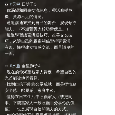
♎️ 
#天秤
 日雙子6
- 你渴望和同事交流訊息，靈活應變危
機、資源不足的情況。
- 通過溝通來找到自己的舞台、展現領導
能力。（不過苦勞大於功勞便是。）
- 透過學習語言溝通技巧、改善交友技
巧，來讓自己的親密關係變得更靈活、
有趣。懂得建立情感交流，而且謙卑的
一面。
.
♒️ 
#水瓶
 金星獅子4
- 現在的你渴望被家人肯定，希望自己的
光芒能被他們看見。
- 找到自信不能靠公眾成就，而是從情緒
安全感、歸屬感、家庭中來。
- 懂得在日常生活中照顧家人（或把同
事、下屬當家人一般照顧，分享你的價
值），也是展現自信和魅力的方式。
- 你的父親的可能享受獲得掌聲，多點稱