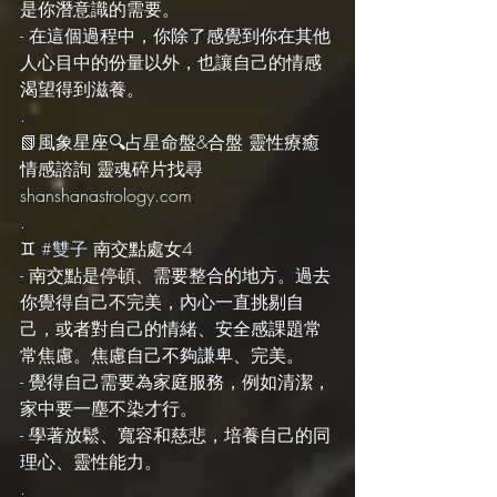
是你潛意識的需要。
- 在這個過程中，你除了感覺到你在其他
人心目中的份量以外，也讓自己的情感
渴望得到滋養。
.
📗風象星座🔍占星命盤&合盤 靈性療癒 
情感諮詢 靈魂碎片找尋 
shanshanastrology.com
.
♊️ 
#雙子
 南交點處女4
- 南交點是停頓、需要整合的地方。過去
你覺得自己不完美，內心一直挑剔自
己，或者對自己的情緒、安全感課題常
常焦慮。焦慮自己不夠謙卑、完美。
- 覺得自己需要為家庭服務，例如清潔，
家中要一塵不染才行。
- 學著放鬆、寬容和慈悲，培養自己的同
理心、靈性能力。
.