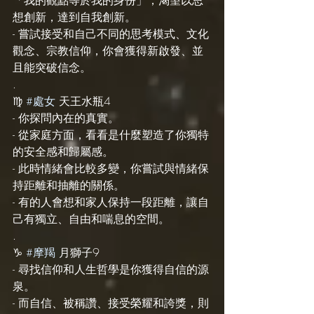
想創新，達到自我創新。
- 嘗試接受和自己不同的思考模式、文化
觀念、宗教信仰，你會獲得新啟發、並
且能突破信念。
.
♍️ 
#處女
 天王水瓶4
- 你探問內在的真實。
- 從家庭方面，看看是什麼塑造了你獨特
的安全感和歸屬感。
- 此時情緒會比較多變，你嘗試與情緒保
持距離和抽離的關係。
- 有的人會想和家人保持一段距離，讓自
己有獨立、自由和喘息的空間。
.
♑️ 
#摩羯
 月獅子9
- 尋找信仰和人生哲學是你獲得自信的源
泉。
- 而自信、被稱讚、接受榮耀和誇獎，則