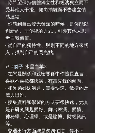
- 你希望保持個體獨立性和經濟獨立而不
受其他人干擾。傾向抽離而不去建立情
感連結。
- 你感到自己發光發熱的時候，是你能以
創新的、非傳統的方式，引導其他人思
考自我價值。
- 從自己的獨特性、與別不同的地方來切
入，找到自己的閃光點。
.
♌️ 
#獅子
 水星白羊3
- 在戀愛關係和親密關係中你擅長直言，
喜歡不喜歡都快講，有當先鋒的傾向。
- 和兄弟姊妹溝通，需要快速、敏捷的反
應與思維。
- 搜集資料和學習的方式要很快速，尤其
是在研究興趣愛好、舞台表演、愛情、
神秘學、心理學、或是賭博、財經資訊
等。
- 交通出行方面總是匆匆忙忙，停不下