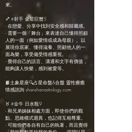
來。
.
♐️ 
#射手
 金星巨蟹5
- 在戀愛、分享中找到安全感和歸屬感。
- 需要一個「舞台」來表達自己懂得照顧
人的一面（例如愛情或成為母親）。以
展現你居家、懂得滋養、照顧他人的一
面為樂，享受備受情感重視。
- 覺得自己的語言、溝通和文字有價值，
能夠讓人快樂，感到被愛等。
.
📙土象星座🔍占星命盤&合盤 靈性療癒 
情感諮詢 shanshanastrology.com
·
♉️ 
#金牛
 日水瓶9
- 和兄弟姊妹相處方面，即使你們的觀
點、思維模式迥異，也記得互相尊重。
- 可能你們各自有自己的執著，而且覺得
「我的觀點等於我的身份」，渴望以思