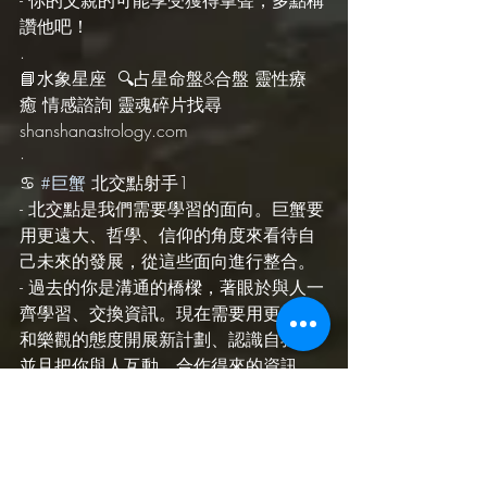
讚他吧！
.
📘水象星座  🔍占星命盤&合盤 靈性療
癒 情感諮詢 靈魂碎片找尋 
shanshanastrology.com 
·
♋️ 
#巨蟹
 北交點射手1
- 北交點是我們需要學習的面向。巨蟹要
用更遠大、哲學、信仰的角度來看待自
己未來的發展，從這些面向進行整合。
- 過去的你是溝通的橋樑，著眼於與人一
齊學習、交換資訊。現在需要用更積極
和樂觀的態度開展新計劃、認識自我，
並且把你與人互動、合作得來的資訊、
零碎的思想整合成你的人生哲學，鼓舞
與啟發他人。
.
♏️ 
#天蠍
 水星雙魚7