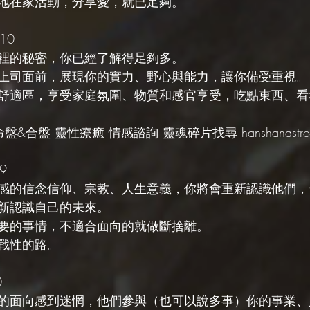
地在家活動，分享愛，就已足夠。
10
裡的秘密，你已經了解得足夠多。
上司面前，展現你的實力、野心與能力，讓你備受重視。
舒適區，享受家庭氛圍、物質和感官享受，吃點東西、看
盤&合盤 靈性療癒 情感諮詢 靈魂碎片找尋 hanshanastrolo
9
感的信念信仰、宗教、人生意義，你將會重新認識他們，
新認識自己的未來。
要的事情，不適合面向的就做斷捨離。
戰性的路。
0
的面向感到迷惘，他們參與（也可以說多事）你的事業、