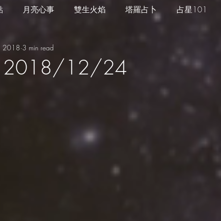
點
月亮心事
雙生火焰
塔羅占卜
占星101
, 2018
3 min read
四季心境
星座週運
每日星運
推薦服務
2018/12/24