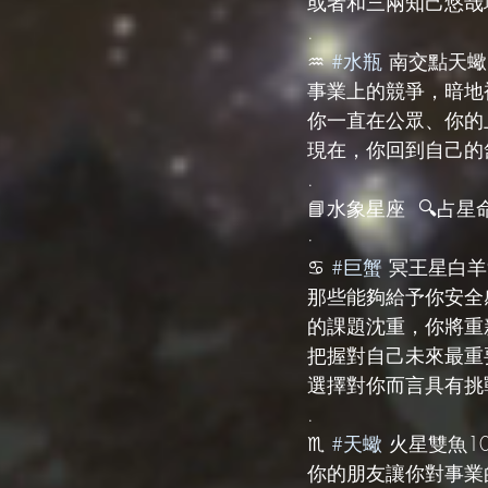
或者和三兩知己悠哉
.
♒️ 
#水瓶
 南交點天蠍
事業上的競爭，暗地
你一直在公眾、你的
現在，你回到自己的
.
📘水象星座  🔍占星命
·
♋️ 
#巨蟹
 冥王星白羊
那些能夠給予你安全
的課題沈重，你將重
把握對自己未來最重
選擇對你而言具有挑
.
♏️ 
#天蠍
 火星雙魚1
你的朋友讓你對事業