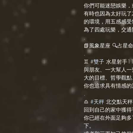
你們可能迷戀娛樂，
有時也因為太好玩了
的環境，用五感感受
為了四處玩樂，交通
.
📗風象星座 🔍占星命盤
.
♊️ 
#雙子
 水星射手1
與朋友、一大幫人一
大的目標、哲學觀點
你也追求具有情感的
.
♎️ 
#天秤
 北交點天秤
回到自己的家中獲得
你已經在外面足夠多
下。