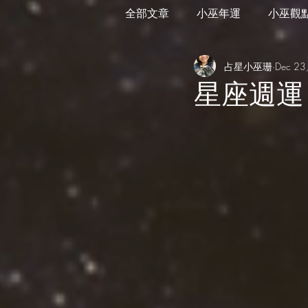
全部文章
小巫年運
小巫觀
占星小巫珊
Dec 23
外星訊息
遊走在藝術
星座週運 