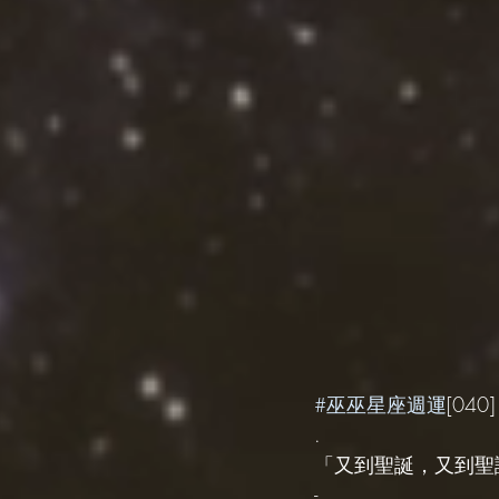
#巫巫星座週運
[040]
.
「又到聖誕，又到聖
-