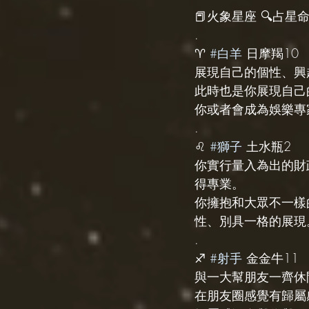
📕火象星座 🔍占星命盤
.
♈️ 
#白羊
 日摩羯10
展現自己的個性、興
此時也是你展現自己
你或者會成為娛樂專
.
♌️ 
#獅子
 土水瓶2
你實行量入為出的財
得專業。
你擁抱和大眾不一樣
性、別具一格的展現
.
♐️ 
#射手
 金金牛11
與一大幫朋友一齊休
在朋友圈感覺有歸屬