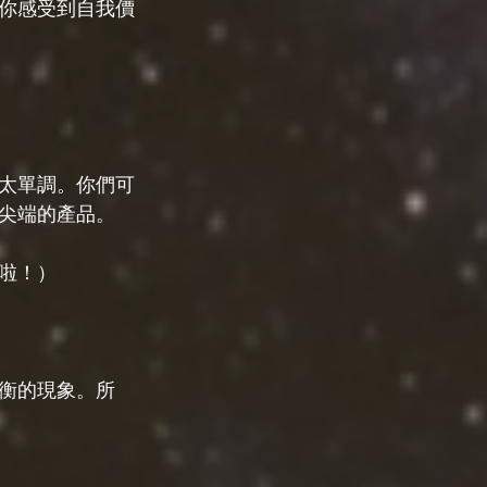
你感受到自我價
太單調。你們可
尖端的產品。
啦！）
衡的現象。所