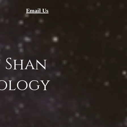
Email Us
 Shan
ology