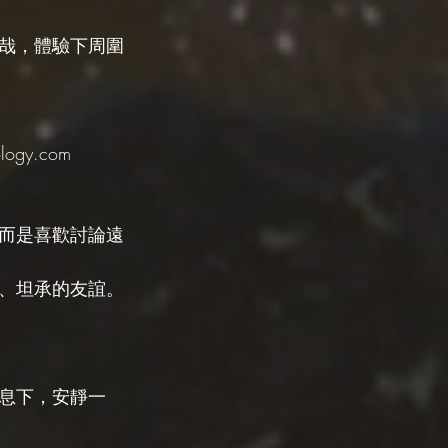
哉，體驗下周圍
gy.com
而是喜歡討論遠
、坦承的友誼。
息下，安靜一