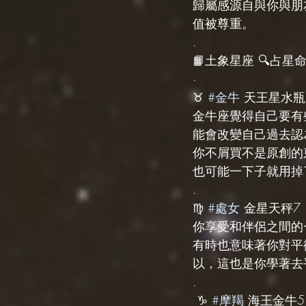
歸屬感源自與你與朋
值被尊重。
.
📙土象星座 🔍占星命盤
·
♉️ 
#金牛
 天王星水瓶
金牛座覺得自己要有
能會改變自己過去認
你不屑買不是原創的
也可能一下子就用掉
.
♍️ 
#處女
 金星天秤7
你享受和伴侶之間的
有時也意味著你對平
以，這也是你學著去
.
 ♑️ 
#摩羯
 海王金牛5