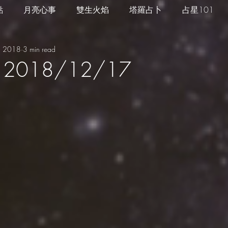
點
月亮心事
雙生火焰
塔羅占卜
占星101
, 2018
3 min read
四季心境
星座週運
每日星運
推薦服務
2018/12/17