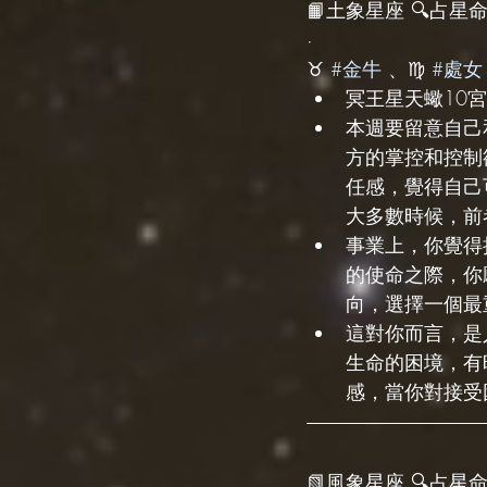
📙土象星座 🔍占星命盤
·
♉️ 
#金牛
 、♍️ 
#處女
冥王星天蠍10宮
本週要留意自己
方的掌控和控制
任感，覺得自己
大多數時候，前
事業上，你覺得
的使命之際，你
向，選擇一個最
這對你而言，是
生命的困境，有
感，當你對接受
📗風象星座 🔍占星命盤