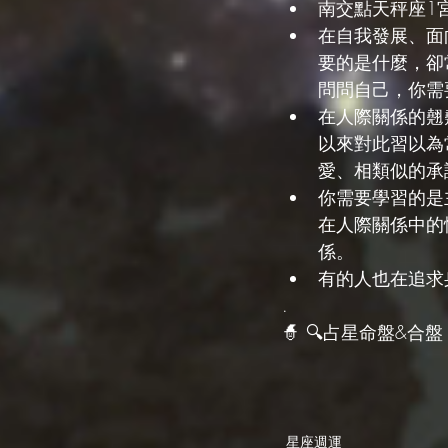
南交點天秤座1
在自我發展、面
要的是什麼，卻
問問自己，你需
在人際關係的翹
以來對此習以為
愛、相類似的承
你需要學習的是
在人際關係中的
係。
有的人也在追求
.
🧙‍ 🔍占星命盤&合盤 
星座週運