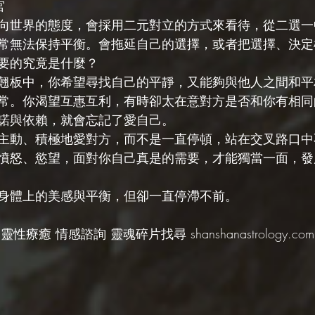
宮
向世界的態度，會採用二元對立的方式來看待，從二選一
常無法保持平衡。會拖延自己的選擇，或者把選擇、決定
要的究竟是什麼？
翹板中，你希望尋找自己的平靜，又能夠與他人之間和平
常。你渴望互惠互利，有時卻太在意對方是否和你有相同
諾與依賴，就會忘記了愛自己。
主動、積極地愛對方，而不是一直停頓，站在交叉路口中
憤怒、慾望，面對你自己真是的需要，才能獨當一面，發
身體上的美感與平衡，但卻一直停滯不前。
靈性療癒 情感諮詢 靈魂碎片找尋 shanshanastrology.com