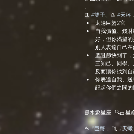
.
♊️ 
#雙子
、♎️ 
#天秤
 
太陽巨蟹2宮
自我價值、錢財
好，但你渴望的
別人表達自己在
聖誕節快到了，
三知己、同學、
反而讓你找到自
你表達自我、送
記起你們之間的
📘水象星座  🔍占星命
·
♋️ 
#巨蟹
 、♏️ 
#天蠍