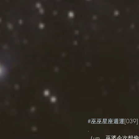
#巫巫星座週運
[039]
.
（um，巫婆今次想