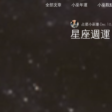
全部文章
小巫年運
小巫觀
占星小巫珊
Dec 16
外星訊息
遊走在藝術
星座週運 