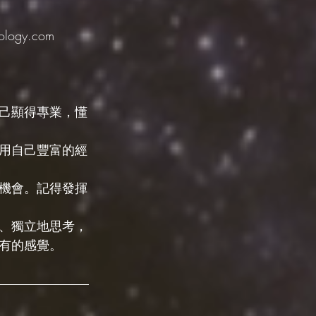
ogy.com
己顯得專業，懂
用自己豐富的經
機會。記得發揮
、獨立地思考，
有的感覺。