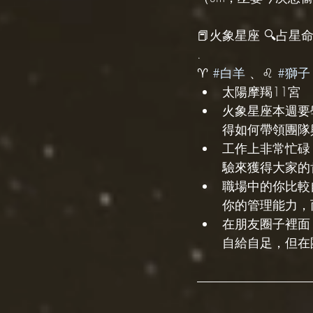
📕火象星座 🔍占星命盤
.
♈️ 
#白羊
 、♌️ 
#獅子
太陽摩羯11宮
火象星座本週要
得如何帶領團隊
工作上非常忙碌
驗來獲得大家的
職場中的你比較
你的管理能力，
在朋友圈子裡面
自給自足，但在