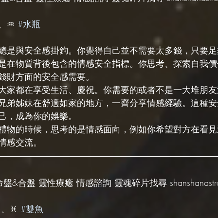
、♒️ 
#水瓶
總是與安全感掛鉤。你覺得自己並不需要太多錢，只要足
是在物質背後包含的情感安全指標。你思考、探索自我價
錢財方面的安全感需要。
大家都在享受生活、慶祝。你需要的或者不是一大堆朋友
兄弟姊妹在舒適如家的地方，一齊分享情感經驗。這種安
己，成為你的娛樂。
禮物的時候，思考的是情感面向，例如你希望對方在看見
情感交流。
盤&合盤 靈性療癒 情感諮詢 靈魂碎片找尋 shanshanastrolo
 、♓️ 
#雙魚