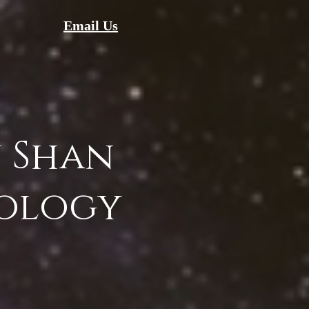
Email Us
 Shan
ology