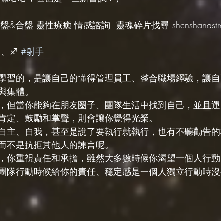
&合盤 靈性療癒 情感諮詢  靈魂碎片找尋 shanshanastrol
 、♐️ 
#射手
學習的，是讓自己的懂得管理員工、整合職場經驗，讓自
與集體。
，但當你能夠在朋友圈子、團隊生活中找到自己，並且運
肯定、鼓勵和掌聲，則會讓你覺得光榮。
自主、自我，甚至是說了要執行就執行，也有不聽勸告的
而不是抗拒其他人的諫言呢。
，你重視責任和承擔，雖然大多數時候你渴望一個人行動
團隊行動時候給你的責任、穩定感是一個人獨立行動時沒