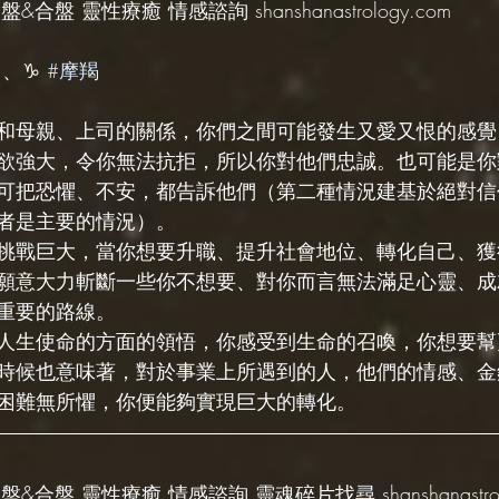
&合盤 靈性療癒 情感諮詢 shanshanastrology.com
 、♑️ 
#摩羯
和母親、上司的關係，你們之間可能發生又愛又恨的感覺
欲強大，令你無法抗拒，所以你對他們忠誠。也可能是你
可把恐懼、不安，都告訴他們（第二種情況建基於絕對信
者是主要的情況）。
挑戰巨大，當你想要升職、提升社會地位、轉化自己、獲
願意大力斬斷一些你不想要、對你而言無法滿足心靈、成
重要的路線。
人生使命的方面的領悟，你感受到生命的召喚，你想要幫
時候也意味著，對於事業上所遇到的人，他們的情感、金
困難無所懼，你便能夠實現巨大的轉化。
&合盤 靈性療癒 情感諮詢 靈魂碎片找尋 shanshanastrolo