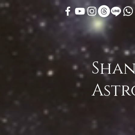
Shan
Astr