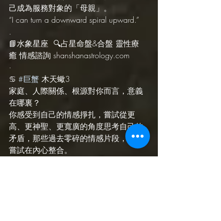
己成為服務對象的「母親」。
“I can turn a downward spiral upward.”
.
📘水象星座  🔍占星命盤&合盤 靈性療
癒 情感諮詢 shanshanastrology.com 
·
♋️ 
#巨蟹
 木天蠍3
家庭、人際關係、根源對你而言，意義
在哪裏？
你感受到自己的情感掙扎，嘗試從更
高、更神聖、更寬廣的角度思考自己的
矛盾，那些過去零碎的情感片段，如今
嘗試在內心整合。
懂得享受人際關係，對自己的內在矛盾
坦白。
他人給的心靈指引會讓你覺得茅塞頓
開。信仰接近、人生意義接近、大學同
學、兄弟姊妹也會幫助你度過難關，給
予無條件的支持。