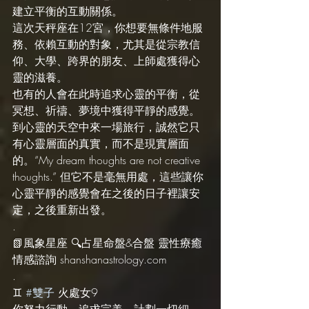
建立平衡的互動關係。
這次天秤座在12宮，你想要無條件地服
務、依賴互動的對象，尤其是從宗教信
仰、大學、跨界的朋友、上師處獲得心
靈的滋養。
也有的人會在此時追求心靈的平衡，從
冥想、祈禱、夢境中獲得平靜的感覺。
到心靈的天空中來一場旅行，誠然它只
有心靈層面的真實，而不是現實層面
的。“My dream thoughts are not creative 
thoughts.” 但它不是毫無用處，這些讓你
心靈平靜的感覺會在之後的日子裡讓安
定，之後重新出發。
.
📗風象星座 🔍占星命盤&合盤 靈性療癒 
情感諮詢 shanshanastrology.com
.
♊️ 
#雙子
 火處女9
你努力行動，追求完美，計劃一切細