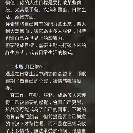
價值，你的人生目標是要打破某些傳
統。尤其是手藝、疾病和醫藥、日常生
活、寵物方面。
你希望將自己擁有的能力拿出來，擴大
到大眾層面，讓它為更多人服務，同時
創造自己在世界上的影響力。
但要達成目標，需要主動去打破本來的
謀生方式，或者日常生活的模式。
.
♒️ 
#水瓶
 月巨蟹6
通過在日常生活中調節飲食習慣、睡眠
週期平衡自己的心靈，讓情感獲得滋
養。
一直工作、勞動、服務、成為僕人來獲
得自己被需要的感覺，會讓自己更累。
雖然你可能成為了自己的同事、下屬的
滋養者和照顧者，但前提是要自己樂意
的情況下才幫忙喔。而不是在已經吸收
了太多情感，無法承受的時候，強迫自