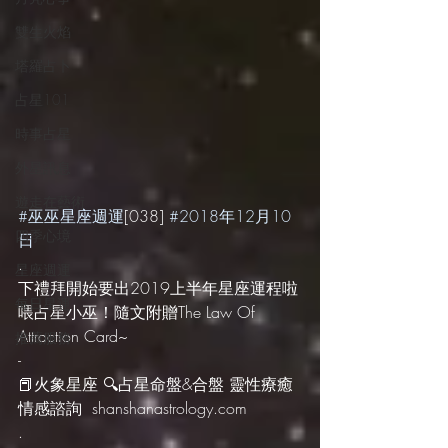
雙生火焰
塔羅占卜
占星101
時事占星
外星訊息
遊走在藝術
#巫巫星座週運
[038] 
#2018年12月10
四季心境
日
.
星座週運
下禮拜開始要出2019上半年星座運程啦
每日星運
喂占星小巫！隨文附贈The Law Of 
Attraction Card~
推薦服務
-
📕火象星座 🔍占星命盤&合盤 靈性療癒 
情感諮詢  shanshanastrology.com
.