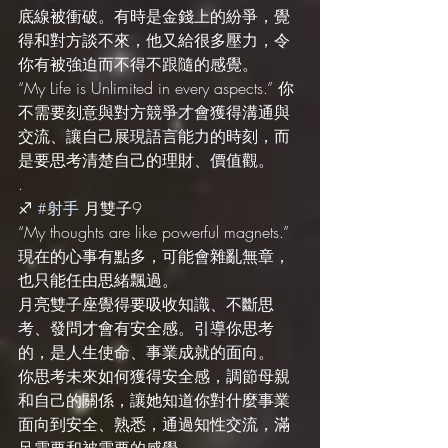
底線被衝破。有時是金錢上的紛爭，覺
得和對方談不來，他又給很多壓力，令
你有被強迫而不得不跟隨的感覺。
“My Life is Unlimited in every aspects.” 你
不需要刻意與對方競爭才會獲得溝通與
交流、讓自己展現語言能力的時刻，而
是要思考清楚自己的理財、價值觀。
.
♐️ 
#射手
 月雙子9
“My thoughts are like powerful magnets.” 
現在的心事有點多，可能會雜亂無章，
也只能任由思緒飄過。
月亮雙子座覺得要吸收知識、不斷思
考、發問才會有安全感。引導你思考
的，是人生使命、事業成就的面向。
你思考未來如何獲得安全感，調節母親
和自己的關係，讓她知道你對什麼事業
面向到安全、熟悉，通過知性交流，滿
足需要和被需要的感覺。 