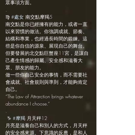
眾事項方面。
.
♍️ 
#處女
 南交點摩羯5
南交點是你已經擁有的能力，或者一直
以來習慣的做法。你強調成就、節奏、
結構和專業，也經過長時間的鍛鍊。這
些是你自信的源泉、展現自己的舞台。
但要發展的北交點巨蟹座11宮，是讓自
己產生情感的歸屬、安全感和滋養大
眾、朋友的能力。
做一些你自己安全的事情，而不需要社
會成就、社會規則與準則，才能夠肯定
自己。
“The Law of Attrarction brings whatever 
abundance I choose.”
.
 ♑️ 
#摩羯
 月天秤12
月亮是滋養自己和別人的方式，月天秤
的安全感來源、下意識的反應，是和人