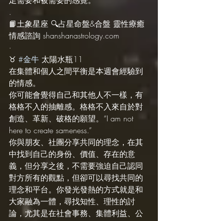
.
📙土象星座 🔍占星命盤&合盤 靈性療癒 
情感諮詢 shanshanastrology.com
·
♉️ 
#金牛
 太陽水瓶11
在集體和個人之間平衡是本週會經驗到
的情感。
你可能會覺得自己和其他人不一樣，有
格格不入的抽離感。格格不入來自於對
創造、革新、破格的願望。“I am not 
here to create sameness.”
你與朋友、社團分享共同的理念，在其
中找到自己的身份、價值、存在的意
義，但分享之後，不需要強迫自己認同
對方所有的觀點，但卻可以尋找共同的
理念和平台。你發光發熱的方式就是和
大家融為一體，尋找知性、理性的討
論，尤其是在社會事務、集體利益、公