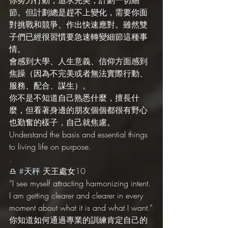
節。但計劃總是趕不上變化，需要你面
對挑戰和競爭、作出快速應對。雖然雙
子們已經很習慣要急速轉變細節這種事
情。
會感到大學、人生意義、信仰方面感到
焦躁（因為不完美或者無法實際行動、
服務、配合、謀生）。
你不是不知道自己熟悉什麼，擅長什
麼，但看著身邊的朋友個個都很有野心
也勤奮的樣子，自己就焦慮。
Understand the basis and essential things 
to living life on purpose.
.
♎️ 
#天秤
 天王處女10
“I see myself attracting harmonizing intent. 
I am getting clearer and clearer in every 
moment about what it is and what I want.”
你知道如何通過專業的訓練肯定自己的