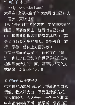
♈️ 
#白羊
 木白羊1
“I really know who I am.”
木星在1宮要求白羊們大膽尋找自己的人
生意義，實踐起來。
1宮也是面對世界的方式，要發揮木星的
能量，需要像勇士一樣尋找自己的自
由。也需要對很多事情有參與感（尤其
是吸收啟發人生的知識、高等教育、旅
行、宗教、信仰上方面的參與）。
在這些層面的啟發下，你知道自己是
誰，也知道自己如何向世界展現自己積
極樂觀有活力的一面。甚至以相同的方
式影響、激勵其他人/事。
.
♌️ 
#獅子
 冥王雙子2
把累積的怨氣發洩出來，重新調整自我
價值、收入和支出、享受生活的方式。
在人際關係、與人合作、一對一的相處
中有很多內在矛盾、競爭感，覺得自己