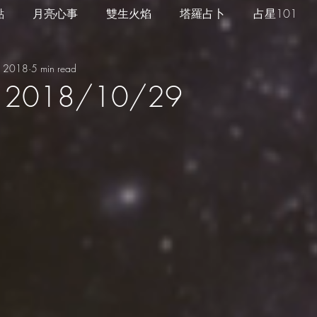
點
月亮心事
雙生火焰
塔羅占卜
占星101
, 2018
5 min read
四季心境
星座週運
每日星運
推薦服務
2018/10/29