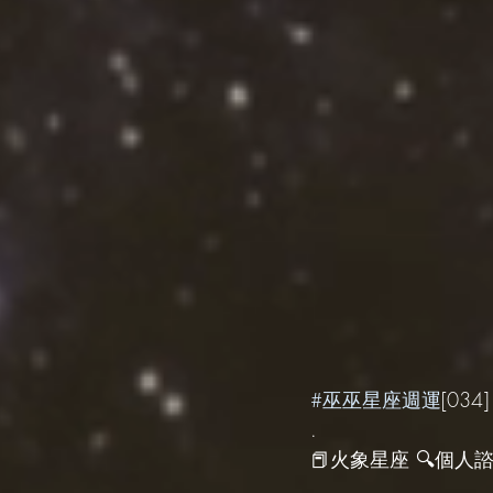
#巫巫星座週運
[034]
.
📕火象星座 🔍個人諮詢 
.