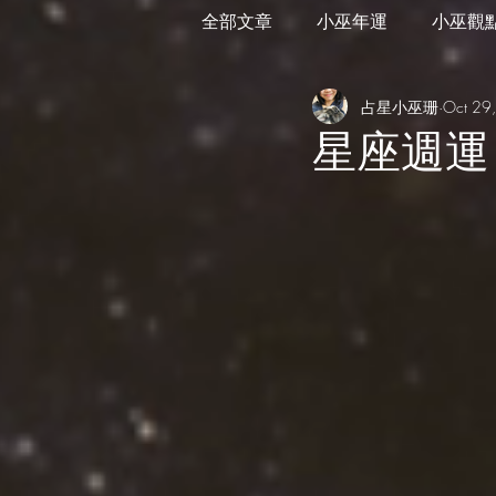
全部文章
小巫年運
小巫觀
占星小巫珊
Oct 29
外星訊息
遊走在藝術
星座週運 