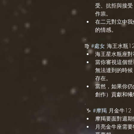
受、抗拒與接受
作祟。
在二元對立中我
的情感。
.
♍️ 
#處女
 海王水瓶1
海王星水瓶座對
當你審視這個世
無法達到的時候
存在。
當然，如果你仍
創作）貢獻和犧
.
 ♑️ 
#摩羯
 月金牛12
摩羯要面對週期
月亮金牛座需要