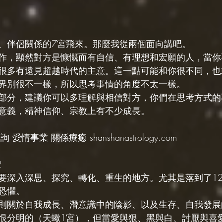
、伴侶關係的7宮飛來。那麼我從兩個面向講吧。
作，顯然對方是慷慨而有自信、有理想和宏願的人，當你
很多有遠見超越時代的主意。這一點可能和你很不同，也
界別很不一樣，所以思考事情的角度不太一樣。
部分，建議你可以多理解與相信對方，你們在思考方式的
意義，精神信仰、宗教上有不少成長。
愛情事業 關係療癒 shanshanastrology.com
2
要深入深思、探究、轉化、重生的地方。尤其是落到了1
恐懼。
則關於自我成長、潛意識中的陰影、以及生存、自我發展
恨分明的（天蠍1宮），但當愛與狠、黑與白、討厭與喜