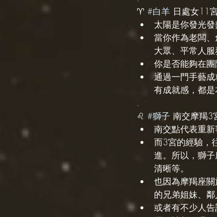
♈️ 
#白羊
 日處女11
太陽是你發光發
當你作為老闆、
大眾、平常人服
你是否能夠在團
通過一門手藝成
有成就感，都是
.
♌️ 
#獅子
 南交摩羯3
南交點代表重新
而3宮的經驗，
進。所以，獅子
清晰等。
也因為摩羯座關
的兄弟姐妹、鄰
或者有不少人告