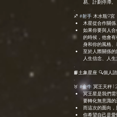
易、計劃停滯。
.
♐️ 
#射手
 木水瓶9宮
木星從合作關係
如果你要與人合
的時候，他會有
身和你的風格、
至於人際關係的
人生信念、人生
.
📙土象星座 🔍個人諮詢 
·
♉️ 
#金牛
 冥王天秤1
冥王星是我們需
要轉化無意識的
而這次的面向，
你希望自己是愛