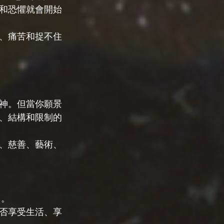
和恐懼就會開始
、痛苦和捉不住
神。但當你願景
、結構和限制的
、慈善、藝術、
）。
否享受生活、享