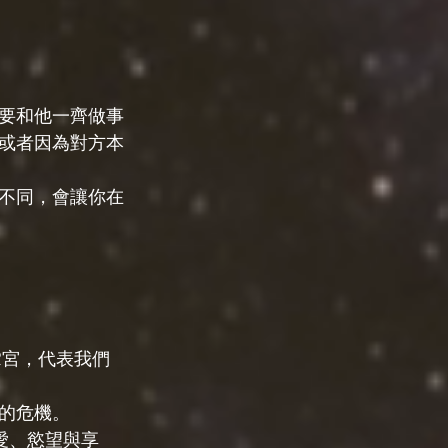
要和他一齊做事
或者因為對方本
不同，會讓你在
2宮，代表我們
的危機。
愛、慾望與享