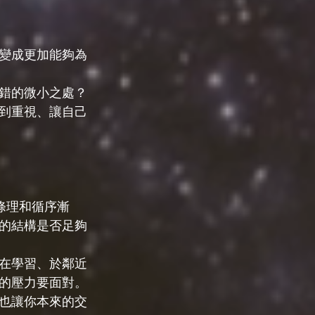
變成更加能夠為
錯的微小之處？
到重視、讓自己
條理和循序漸
的結構是否足夠
在學習、於鄰近
的壓力要面對。
也讓你本來的交