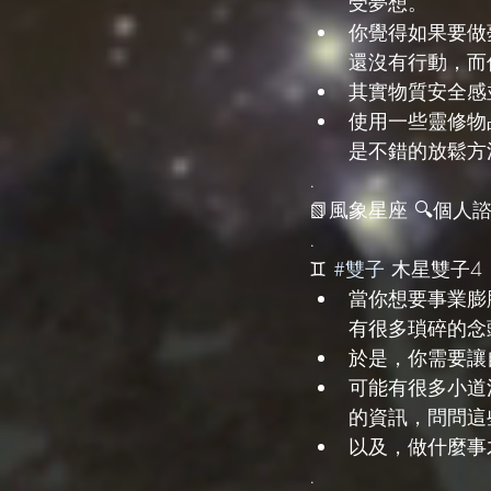
受夢想。
你覺得如果要做
還沒有行動，而
其實物質安全感
使用一些靈修物
是不錯的放鬆方
.
📗風象星座 🔍個人諮詢 
.
♊️ 
#雙子
 木星雙子4
當你想要事業膨
有很多瑣碎的念
於是，你需要讓
可能有很多小道
的資訊，問問這
以及，做什麼事
.