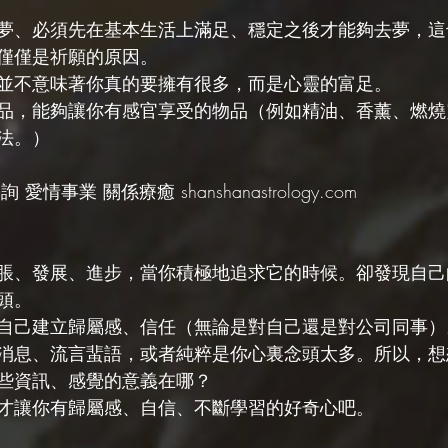
夢、必須先在基本生活上滿足、穩定之後才能夠去夢，這
僅僅是祈願的原因。
並不意味著你真的要擁有很多，而是心靈的富足。
品，能夠讓你有感官享受的物品（例如精油、香薰、燃燒
法。）
愛情事業 關係療癒 shanshanastrology.com
脹、發展、進步，當你積極地追求它的時候。卻發現自己
頭。
自己建立歸屬感、信任（無論是對自己還是對公司同事）
消息、流言蜚語，或者純粹是你心裏念頭太多。所以，想
些資訊、感覺的意義在哪？
才讓你有歸屬感、自信、不斷學習的好奇心吧。