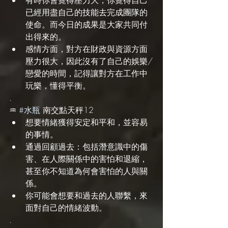
已經用盡自己的技能去完成團隊的
使命。而今日的成果是大家共同付
出得來的。
感情方面，對方在財政與資源方面
壓力很大，因此沒有了自己的娛樂/
戀愛的時間，記得讓對方在工作中
玩樂，懂得平衡。
.
♒️ 
#水瓶
 南交點天秤12
想要情緒獲得安定和平和，並容易
的事情。
通過回顧過去：包括潛意識中的傷
害、在人際關係中的害怕和退縮，
甚至你不知道為何會害怕的人與關
係。
你可能會想要和過去的人聯繫，來
面對自己的情緒波動。
.