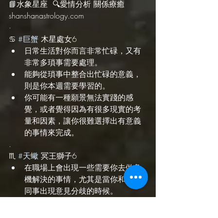
📘水象星座  🔍愛情分析 關係療癒 
shanshanastrology.com 
·
♋️ 
#巨蟹
 木星處女6
日常生活對你而言非常忙碌，又有
非常多瑣事需要處理。
能夠從瑣事中整合出忙碌的意義，
則是你本週需要學習的。
你可能有一種願景無法實踐的感
覺，或者覺得因為有很多現實的考
量和因素，讓你很難選擇出有意義
的事情來完成。
.
♏️ 
#天蠍
 冥王獅子6
在職場上會出現一些需要你去做危
機解決的事情，尤其是當你和其他
同事出現意見分歧的時候。
你們可能對到底什麼才是最重要、
最決定性、最關鍵的大方向，有不