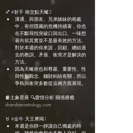
.
♐️ 
#射手
 南交點天蠍3
溝通、與朋友、兄弟姊妹的相處
中，有些隱藏的危機持續著，你也
在不斷尋找突破口與出口。一味想
著向前其實並不是最有效的方法。
對於本週的你來說，回顧、總結過
去的教訓、矛盾、衝突才是解決的
方法。
因為天蠍座也和尊嚴、重要性、性
與性別觀念、錢財糾紛有關，所以
爭執與衝突多數從這兩方面展現。
.
📙土象星座 🔍愛情分析 關係療癒 
shanshanastrology.com
·
♉️ 
#金牛
 天王摩羯1
本週是你靜一靜讓自己獨處的時
候。雖然你會和大多數人交好，但