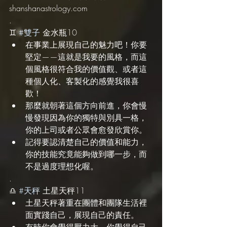
shanshanastrology.com
.
♊️ 
#雙子
 金水瓶10
在事業上展現自己的魅力吧！你要
堅定——這就是我要的風格，而這
個風格很符合我的價值觀、或者這
種個人化、客製化的感覺我很喜
歡！
那麼就朝著這個方向前進，你會慢
慢發現因為你的獨特與別具一格，
你的上司或者公眾會愈發欣賞你。
記得要認清楚自己的價值和能力，
你的技能究竟能夠做到哪一步，而
不是過度理想化喔。
.
♎️ 
#天秤
 土星天秤11
土星天秤著重在團體和團隊生活裡
面實踐自己，展現自己的責任。
有時你會覺得壓力大，你覺得自己