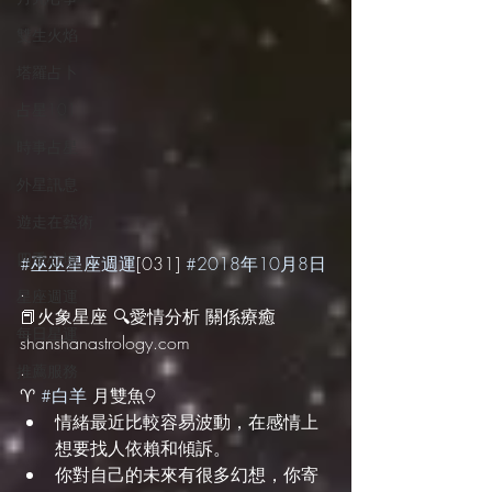
雙生火焰
塔羅占卜
占星101
時事占星
外星訊息
遊走在藝術
四季心境
#巫巫星座週運
[031] 
#2018年10月8日
.
星座週運
📕火象星座 🔍愛情分析 關係療癒 
每日星運
shanshanastrology.com
.
推薦服務
♈️ 
#白羊
 月雙魚9
情緒最近比較容易波動，在感情上
想要找人依賴和傾訴。
你對自己的未來有很多幻想，你寄