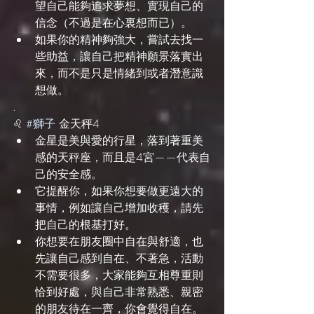
望自己能夠追求夢想、實現自己的
信念（不過是在心裏想而已）。
如果你的精神夠強大，嘗試去找一
些助益，讓自己把精神願景落實出
來，而不是只是情緒到或者潛意識
想做。
.
♌️ 
#獅子
 金天秤4
金星是美與愛的行星，落到著重美
感的天秤座，而且是4宮——代表自
己的安全感。
它提醒你，如果你想要做更遠大的
事情，例如讓自己增加收穫，請先
把自己的根基打好。
你想要在朋友圈中自在與舒適，也
先讓自己感到自在、不著急，活動
不需要很多，大家能夠互相尊重則
恰到好處，與自己非常熟悉、親密
的朋友待在一齊，你會覺得自在。