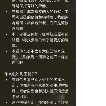
總是保持有好的距離。
在獨處、成為獨立的人的時候，要
思考自己的價值和獨特性，我能夠
為這個世界創造什麼，而不是隨波
逐流喔。
不一定要反傳統，從傳統或原有的
結構中尋找突破口似乎是更好的選
擇。
本週你也並不太介意自己標奇立
異，主動展現一個和之前不一樣的
自己吧。
.
♍️ 
#處女
 海王雙子7
有時你會看見別人心中的搖擺不
定，你知道有些東西無法用理智解
釋，或者自己也和別人說不清楚是
怎麼回事。
這些搖擺不定、模糊不清，也許關