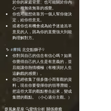
於你的家庭背景、也可能關於你內
心一種無依無靠的感覺。
你也可能想依靠另一個人幫你做決
定，給你些意見。
或者你也有機會成為給予迷途羔羊
意見的人，因為你的直覺強大到能
夠理解對方。
.
 ♑️ 
#摩羯
 北交點獅子9
你對與自己的信念有信心嗎？如果
你覺得自己的人生是有意義的，並
且能讓你熱情積極（有種演好人生
這齣戲的感覺）。
你已經收集了很多微小而客觀的資
料，現在你要發揮你的領導潛能，
把這些大眾的觀點整合起來，變成
集體的觀點。（小心過分主觀。）
.
📗風象星座 🔍愛情分析 關係療癒 