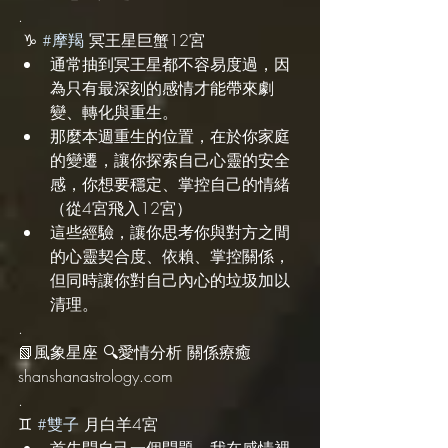
.
 ♑️ 
#摩羯
 冥王星巨蟹12宮
通常抽到冥王星都不容易度過，因
為只有最深刻的感情才能帶來劇
變、轉化與重生。
那麼本週重生的位置，在於你家庭
的變遷，讓你探索自己心靈的安全
感，你想要穩定、掌控自己的情緒
（從4宮飛入12宮）
這些經驗，讓你思考你與對方之間
的心靈契合度、依賴、掌控關係，
但同時讓你對自己內心的垃圾加以
清理。
.
📗風象星座 🔍愛情分析 關係療癒 
shanshanastrology.com
.
♊️ 
#雙子
 月白羊4宮
首先問自己一個問題，我在感情裡