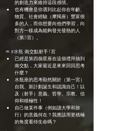
的創造力來維持這段感情。
也有機會是你遇到比起你在年齡、
物質、社會經驗（摩羯座）豐富很
多的人，而你想要向他們學習，向
對方一樣成為能夠發光發熱的人
（第5宮）。
.
♒️ 
#水瓶
 南交點射手1宮
已經是第四個星座在這個禮拜抽到
南交點，大家最近是來來回回思考
什麼？
水瓶座的思考顯然關於（第一宮）
自我、新計劃誕生和認識自己！以
及（射手）意義、哲學、宗教、信
仰和積極性！
自己做某件事（例如讀大學和旅
行）的意義何在？我應該用更積極
的角度看待生命嗎？
.