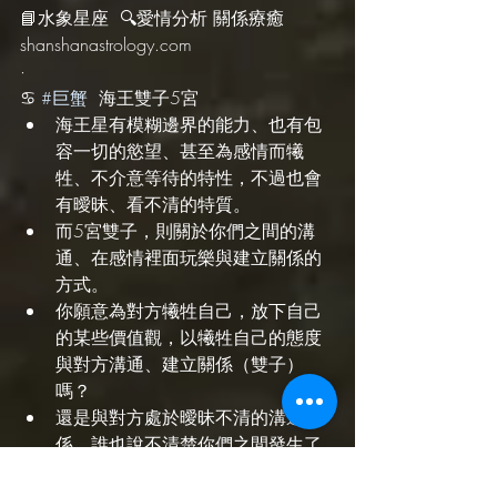
📘水象星座  🔍愛情分析 關係療癒 
shanshanastrology.com 
·
♋️ 
#巨蟹
  海王雙子5宮
海王星有模糊邊界的能力、也有包
容一切的慾望、甚至為感情而犧
牲、不介意等待的特性，不過也會
有曖昧、看不清的特質。
而5宮雙子，則關於你們之間的溝
通、在感情裡面玩樂與建立關係的
方式。
你願意為對方犧牲自己，放下自己
的某些價值觀，以犧牲自己的態度
與對方溝通、建立關係（雙子）
嗎？
還是與對方處於曖昧不清的溝通關
係，誰也說不清楚你們之間發生了
什麼？
你/對方是否有些事情瞞著（海王）