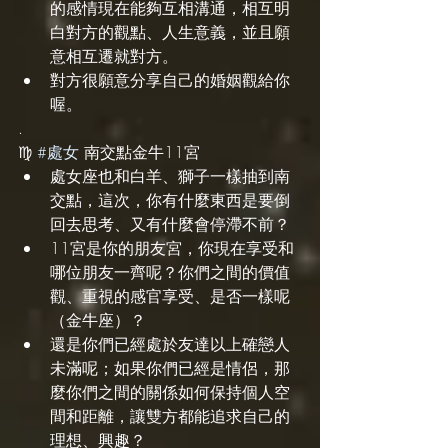
的感情現在能夠互相溝通，相互明
白對方的觀點、人生意義，並且願
意相互遷就對方。
對方很願意分享自己的婚姻觀給你
喔。
.
♍️ 
#處女
 南交點金牛11宮
處女座也和白羊、獅子一樣抽到南
交點，這次，你有什麼東西是要倒
回去思考、又有什麼會停滯不前？
11宮是你的朋友宮，你現在享受和
哪位朋友一齊呢？你們之間的價值
觀、重視的感官享受、是否一樣呢
（金牛座）？
還是你們已經處於友達以上確戀人
未滿呢；如果你們已經是情侶，那
麼你們之間的關係如何保持個人空
間和距離，讓雙方都能追求自己的
理想、興趣？