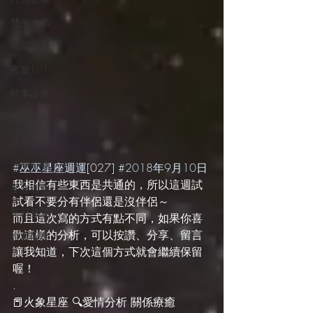
雙生火焰
塔羅占卜
占星101
時事占星
外星訊息
遊走在藝術
四季心境
#巫巫星座週運
[027] 
#2018年9月10日
我相信有些東西是共通的，所以這週試
星座週運
試看不要分有伴侶還是沒伴侶～
每日星運
而且這次寫的方式有點不同，如果你喜
歡這樣的分析，可以按讚、分享、留言
推薦服務
讓我知道，下次這個方式就會繼續保留
喔！
.
📕火象星座 🔍愛情分析 關係療癒 