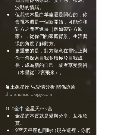
波動的情緒。
但我想木星白羊座還是開心的，你
會視本週是一個新開始，可能你和
對方之間有進展（例如帶對方回
家），從你們的家庭背景、生活習
慣的角度了解對方。
更重要的是，對方願意在靈性上與
你一齊探索自我並積極於自我成
長，成為新的自己，或者享受藝術
（木星從12宮飛來）。
.
📙土象星座 🔍愛情分析 關係療癒 
shanshanastrology.com
·
♉️ 
#金牛
 金星天秤9宮
金星的本質就是愛與分享、互相欣
賞。
9宮天秤座也同時出現在這裡，你們