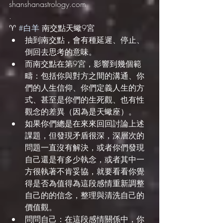
shanshanastrology.com
.
♈️ 
#白羊
 南交點天蠍9宮
抽到南交點，會有種延遲、停止、
倒回去思考的意味。
而南交點在第9宮，影響到幾個範
疇：包括你與對方之間的溝通、你
們的人生信仰、你們定義人生的方
式、甚至是你們的生死觀、也有性
觀念的差異（因為是天蠍座）。
如果你們總是在來來回回討論上述
課題，但發現矛盾很深，深層次的
問題一直沒有解決，或者你們發現
自己還是有多少執念，或者其中一
方很執著不肯妥協，就要看看你覺
得是否為值得為這段感情重新調整
自己的的信念，整理與清洗自己的
價值觀。
問問自己：在這段感情關係中，你