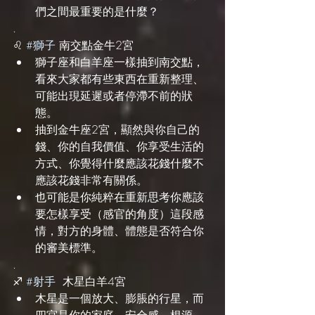
們之間最重要的是什麼？
.
♌️ 
#獅子
 南交點金牛2宮
獅子座和白羊座一樣抽到南交點，
看來大家都有些東西在重新整理、
可能出現延遲或者停滯不前的狀
態。
抽到金牛座2宮，顯然與你自己的
錢、你的自我價值、你享受生活的
方式、你覺得什麼應該花錢什麼不
應該花錢非常有關係。
也可能是你純粹在重新思考你應該
要怎樣享受（感官的角度）這段感
情，對方的身體、體態是否符合你
的審美標準。
.
♐️ 
#射手
  木星白羊4宮
木星是一個放大、膨脹的行星，而
四宮是你的家庭、安全感、根源、