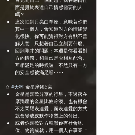
面是勇於表達自己情感需要的人
嗎？
這次抽到月亮白羊座，意味著你們
其中一個人，會知道對方的情緒變
化很快、你可能覺得對方有點不善
解人意，只想著自己立刻要什麼。
回到剛才的問題：本週是你看看對
方的情感，和自己是否相互配合、
互相滿足的時候喔，不然只有一方
的安全感被滿足呀⋯⋯
.
♎️ 
#天秤
 金星摩羯5宮
金星是喜歡分享的行星，不過落在
摩羯座的金星比較冷漠、也有機會
不太閃耀表達愛，而表達愛的方式
就會變成默默作物質上的付出。
或者你喜歡對方稱讚你有社會地
位、物質成就，用一個人在事業上