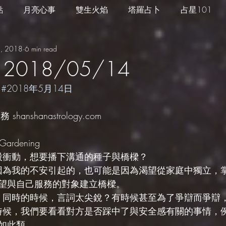
點
月亮心事
雙生火焰
塔羅占卜
占星101
, 2018
6 min read
四季心境
星座週運
每日星運
推薦服務
2018/05/14
 
#2018年5月14日
hanshanastrology.com
ardening
一股衝動，想要播下溝通的種子與橋樑？
是因為我的不安引起的，也可能是因為渴望從家庭中獨立，
望與自己服務的對象建立橋樑。
屬、同時的時候，言詞太尖銳？有時候甚至為了爭辯而爭辯
的時候，我們要看看對方是否踩中了與安全感有關的事情，
如此類。