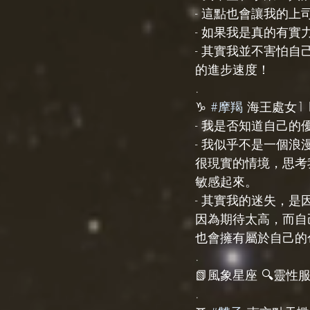
- 這點也會讓我的
- 如果我是真的有
- 其實我並不害怕
的進步速度！
.
♑️ 
#摩羯
 海王處女1 Fi
- 我是否知道自己
- 我似乎不是一個
很現實的情境，思考
敏感起來。
- 其實我的迷失，
因為期待太高，而自
也會擁有屬於自己的
.
📗風象星座 🔍靈性服務 s
.