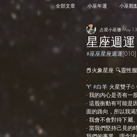
全部文章
小巫年運
小巫觀
占星小巫珊
May 13
外星訊息
遊走在藝術
星座週運 
#巫巫星座週運
[010]
.
📕火象星座 🔍靈性服務 s
.
♈️ 
#白羊
 火星雙子6 G
- 我的內心是否有
- 這股衝動有可能
面的路向，所以我渴
- 我會不會對待下
- 當我們堅持己見
我們的事業、理念諸