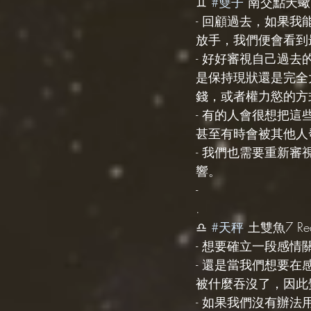
♊️ 
#雙子
 南交點天蠍10
- 回顧過去，如果
放手，我們便會看到
- 好好審視自己過
是保持現狀還是完全
錢，或者權力慾的方
- 有的人會很想把
甚至有時會被其他人
- 我們也需要重新
響。
-
.
♎️ 
#天秤
 土雙魚7 Re
- 想要確立一段感情
- 還是當我們想要
被什麼吞沒了，因此
- 如果我們沒有辦