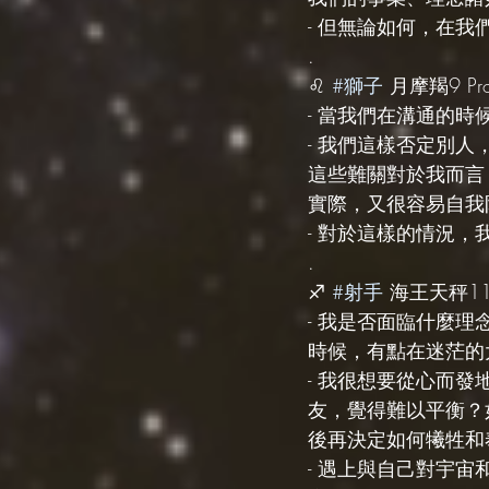
- 但無論如何，在
.
♌️ 
#獅子
 月摩羯9 Prob
- 當我們在溝通的
- 我們這樣否定別
這些難關對於我而言
實際，又很容易自我
- 對於這樣的情況
.
♐️ 
#射手
 海王天秤11 
- 我是否面臨什麼
時候，有點在迷茫的
- 我很想要從心而
友，覺得難以平衡？
後再決定如何犧牲和
- 遇上與自己對宇