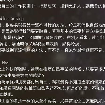
我們自己的工作花園中，行動起來，接觸更多人，讓機會的
lem Solving
時候，很容易就看見一些不可行的方法。於是我們很自然地
人，是因為覺得我們要更踏實，著重基本的需要和建立橋樑
，都是很瑣碎、又傾向行政角度的。在別人看來，就可能
防衛，溝通時候又容易面無表情，顯得冷漠。
，我要找到表達情緒的方法，而不是一直以對感情避而不見
Fire
理念上的抉擇難關，當我在推廣自己事業的時候，想要更多
大海中失去方向的感覺？
發地為家庭和朋友都付出自己，讓我覺得不知道應該如何兼
如果這兩邊的拉扯讓自己覺得不知如何是好的話，不如首
奉獻吧。
宙和生靈的看法一樣的人並不容易，尤其當這位朋友能夠如