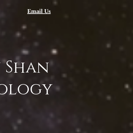
Email Us
 Shan
ology