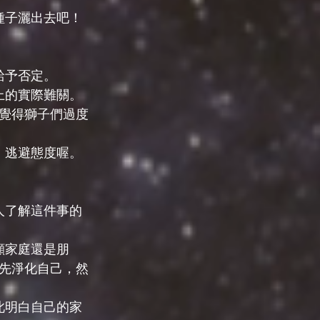
種子灑出去吧！
給予否定。
上的實際難關。
覺得獅子們過度
、逃避態度喔。
人了解這件事的
顧家庭還是朋
先淨化自己，然
此明白自己的家