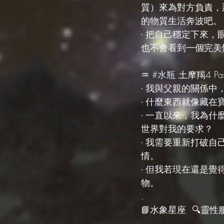
質）來為對方負責，
的物質生活奔波吧。
- 把自己穩定下來
也不會看到一個完美
.
♒️ 
#水瓶
 土摩羯4 Past
- 我與父親的關係
- 什麼東西就像藏
- 一直以來，我為
世界對我的要求？
- 我需要重新打破
情。
- 但我若現在還是
物。
.
📘水象星座  🔍靈性服務 s
·