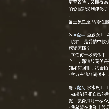
庭背景時，又懂得為
的心靈都受到淨化了
.
📙土象星座 🔍靈性服務 s
·
♉️ 
#金牛
 金處女11 A
- 現在，是愛情中
感覺怎樣？
- 在任何一段關係
辛苦，那這段關係是
知如何回報，我害怕
- 對方在這段關係中
.
♍️ 
#處女
 水水瓶10 Fu
- 如果能夠把自己
覺，就像滿月一樣令
- 我希望在事業上