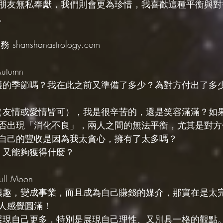
朋友無私奉獻，我們則會更為珍惜，我喜歡這種平衡與對
。
hanshanastrology.com
utumn
收穫的季節嗎？我在此之前又準備了多少？為對方付出了多
中（友情或愛情皆可），我是很辛苦的，還是笑容滿滿？如
否出現「消化不良」，兩人之間的無法平衡，尤其是對方
自己的豐收是因為我太貪心，擁有了太多嗎？
，又能夠獲得什麼？
ll Moon
的興趣，變成事業，而且成為自己賺錢的媒介，那實在是太
人感覺圓滿！
與展現自己更多，特別是展現自己理性、又別具一格的觀點