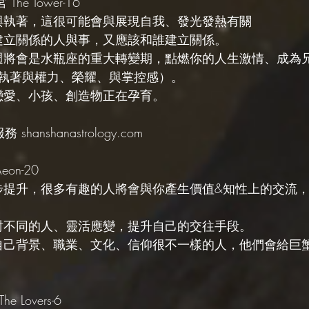
he Tower-16
持與執著，這很可能會與展現自我、發光發熱有關
得建立關係的人與事，又應該和誰建立關係。
本週將會是水瓶座的重大轉變期，點燃你的人生激情、成為
執著與權力、榮耀、與掌控感）。
、戀愛、小孩、創造物正在孕育。
hanshanastrology.com 
on-20 
逐步提升，很多有趣的人將會與你產生價值&知性上的交流
面對不同的人、靈活應變，提升自己的交往手段。
與自己背景、職業、文化、信仰很不一樣的人，他們會給巨
e Lovers-6