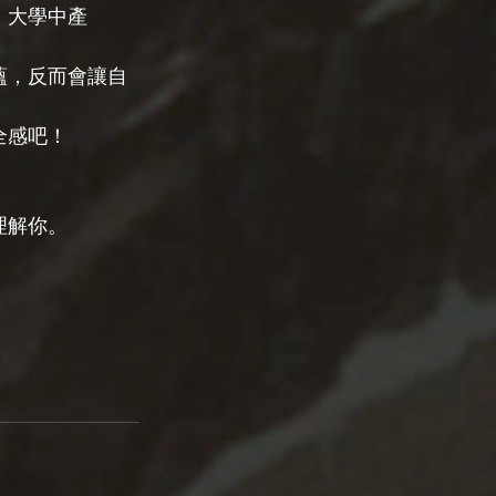
、大學中產
蘊，反而會讓自
全感吧！
理解你。
。