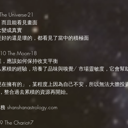
e Universe-21
，而且能看見畫面
念變成真實
論是好的還是壞的，都看見了當中的積極面
 The Moon-18
事業，應該如何保持收支平衡
自己累積的經驗，培養了品味與嗅覺/ 市場靈敏度，它會幫
我現在擁有的」，某程度上因為自己不安，所以無法大膽投
，整合過去累積的資源再開始。
hanshanastrology.com
he Chariot-7