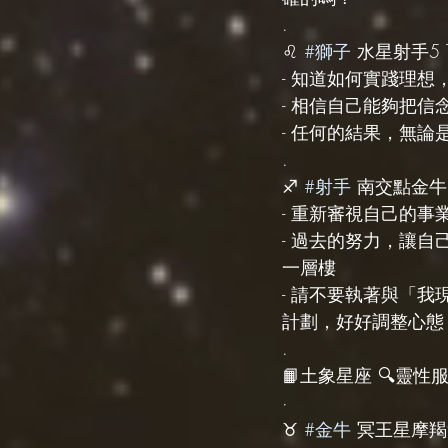
.
♌️ 
#獅子
 水星射手5 Th
- 知道如何實踐理想
- 相信自己能夠把信
- 任何的結果，無
.
♐️ 
#射手
 南交點金牛10
- 重新審視自己的
- 過去的努力，讓
一層樓
- 請不要執著與「
計劃，好好調整心態
.
📙土象星座 🔍靈性服務 s
·
♉️ 
#金牛
 冥王星摩羯9 T