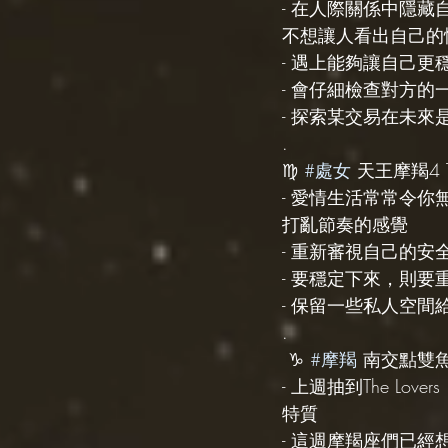
- 在人際關係中隱
不想讓人看出自己的
- 遇上能夠讓自己
- 會仔細檢查對方
- 探索某交易在未
.
♍️ 
#處女
 天王摩羯4 The
- 愛情生活常常令
打亂節奏的感覺
- 重新審視自己的安
- 要穩定下來，則
- 保留一些私人空間
.
 ♑️ 
#摩羯
 南交點雙魚1 
- 上週抽到The L
特質
- 這週摩羯座們已