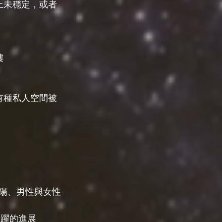
上未穩定，或者
樓
有種私人空間被
、陰陽、男性與女性
飛躍的進展