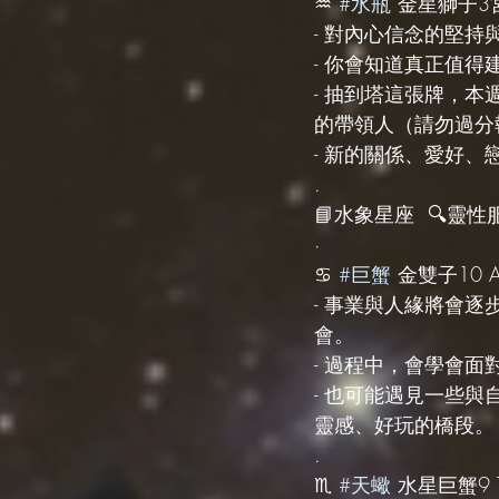
♒️ 
#水瓶
 金星獅子3宮 T
- 對內心信念的堅
- 你會知道真正值
- 抽到塔這張牌，
的帶領人（請勿過分
- 新的關係、愛好
.
📘水象星座  🔍靈性服務 s
·
♋️ 
#巨蟹
 金雙子10 Ae
- 事業與人緣將會
會。
- 過程中，會學會
- 也可能遇見一些
靈感、好玩的橋段。
.
♏️ 
#天蠍
 水星巨蟹9 Th