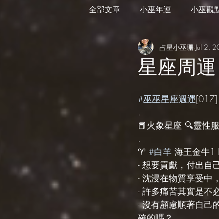
全部文章
小巫年運
小巫觀
占星小巫珊
Jul 2, 
外星訊息
遊走在藝術
星座周運 
#巫巫星座週運
[017]
.
📕火象星座 🔍靈性服務 s
.
♈️ 
#白羊
 海王金牛1 Lu
- 想要貢獻，付出
- 沈浸在物質享受中
- 許多痛苦其實是
- 沒有顧慮順著自
確的嗎？