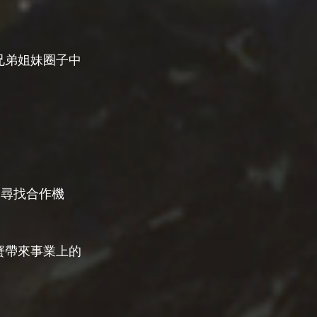
兄弟姐妹圈子中
，尋找合作機
蟹帶來事業上的