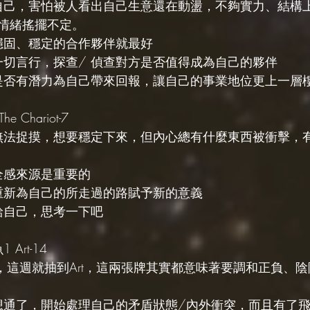
藏自己，害怕被人看出自己生意還在動盪，不夠實力、結構
情緒搖擺不定。
更穩固、穩定的合作夥伴就最好
的一切言行，探查/ 偵查對方是否值得成為自己的夥伴
來是否有潛力為自己帶來回報，讓自己的事業地位更上一層
 Chariot-7 
你無法捉摸，想要穩定下來，但內心總有什麼東西被衝擊，
全感來源是重要的
要重新為自己的所走過的路賦予新的意義
給自己，思考一下吧
Art-14
overs，這週就抽到Art，這兩張牌其實都意味著要調和正負
經想通了，開始處理自己的矛盾狀態/內外衝突，而且有了