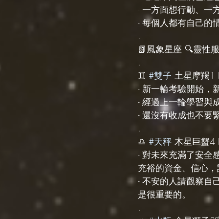
- 一方面想行動、
- 每個人都有自己
.
📗風象星座 🔍靈性服務 s
.
♊️ 
#雙子
 土星摩羯1 Fo
- 新一輪考驗開始，
- 經過上一輪學習
- 還沒有收成也不
.
♎️ 
#天秤
 木星巨蟹4 Fo
- 對未來充滿了安
充裕的資金、信心，
- 不安的人請觀察
是很重要的。
.