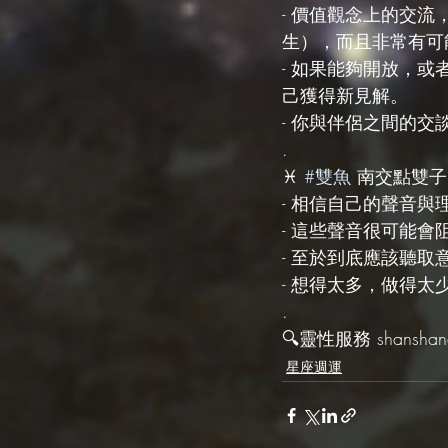
- 價值觀念上的交
生），而且非常有可
- 如果能夠開放，
己獲得新見解。
- 你與伴侶之間的
. 
♓️ 
#雙魚
 南交點雙子11 
- 相信自己的聲音
- 這些聲音很可能會
- 至於到底應該聽
- 想得太多，做得
.
🔍靈性服務 shanshanas
星座週運