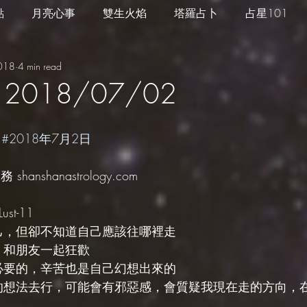
點
月亮心事
雙生火焰
塔羅占卜
占星101
2018
4 min read
四季心境
星座週運
每日星運
推薦服務
2018/07/02
 
#2018年7月2日
hanshanastrology.com
st-11
自己，但卻不知道自己應該往哪裡走
，和朋友一起狂歡
不必要的，辛苦也是自己幻想出來的
己的想法去行，可能會有邪惡感，會質疑我現在走的方向，