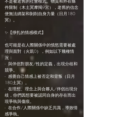
不是被老舊的社會模式、物質和外在條
件限制（木土冥摩羯9宮），老舊的信念
便無法綁架和剝削自身力量（日月180
冥）。
.
✨【掙扎的情感模式】
.
也可能是在人際關係中的憤怒需要被處
理與面對（火凱0），例如以下幾種情
況：
-  與伴侶對朋友/性的定義，出現分歧和
競爭。
-  感覺自己情感上被否定和背叛（日月
180土冥）。
-  在理想、理念上與合夥人/伴侶出現分
歧，你們因想要被認同自身的存在而出
現爭執與傷痕。
-  在合作/人際關係中缺乏共識，導致情
感爭執。