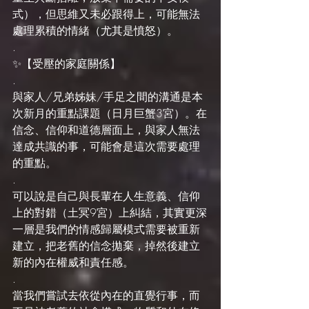
式），但思維又未必跟得上，可能無法
處理累積的情緒（尤其是憤怒）。
.
✨【受壓的家庭關係】
.
與家人/兄弟姊妹/手足之間的溝通是本
次新月的重點課題（日月巨蟹3宮）。在
信念、信仰和道德層面上，與家人無法
達成共識的事，可能會是這次需要處理
的重點。
.
可以說是自己與長輩在人生意義、信仰
上的對錯（土冥9宮）上糾結，其實更深
一層是我們的情感歸屬模式需要被重新
建立，把老舊的信念拋棄，掉然後建立
新的內在權威和責任感。
.
當我們嘗試去依從內在的直覺行事，而