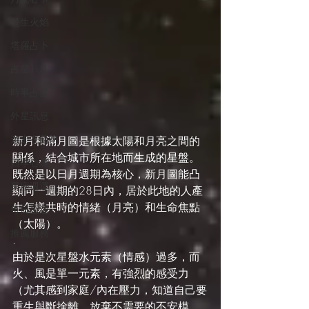
雙生火焰
塔羅占卜
占星101
時事占星
外星訊息
遊走在藝術
新月和滿月圖是根據太陽和月亮之間的
關係，結合城市所在地而生成的星盤。
四季心境
既然是以日月週期為核心，新月圖能凸
星座週運
顯同一週期的28日內，居於此地的人產
生怎樣共時的情緒（月亮）和生命焦點
每日星運
（太陽）。
推薦服務
.
由於是次星盤水元素（情感）過多，而
火、風是單一元素，有強烈的感受力
（尤其感到家庭/內在壓力，知道自己要
重生與斷捨離，放棄不需要的不安模