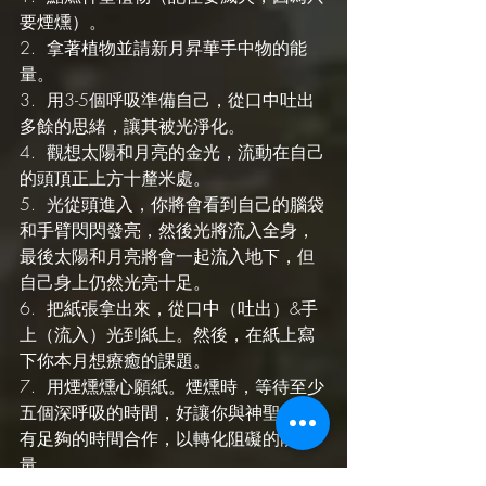
要煙燻）。
2.  拿著植物並請新月昇華手中物的能
量。
3.  用3-5個呼吸準備自己，從口中吐出
多餘的思緒，讓其被光淨化。
4.  觀想太陽和月亮的金光，流動在自己
的頭頂正上方十釐米處。
5.  光從頭進入，你將會看到自己的腦袋
和手臂閃閃發亮，然後光將流入全身，
最後太陽和月亮將會一起流入地下，但
自己身上仍然光亮十足。
6.  把紙張拿出來，從口中（吐出）&手
上（流入）光到紙上。然後，在紙上寫
下你本月想療癒的課題。
7.  用煙燻燻心願紙。煙燻時，等待至少
五個深呼吸的時間，好讓你與神聖植物
有足夠的時間合作，以轉化阻礙的能
量。