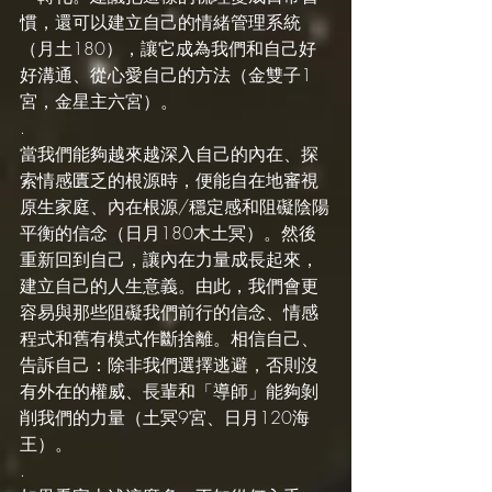
慣，還可以建立自己的情緒管理系統
（月土180），讓它成為我們和自己好
好溝通、從心愛自己的方法（金雙子1
宮，金星主六宮）。
.
當我們能夠越來越深入自己的內在、探
索情感匱乏的根源時，便能自在地審視
原生家庭、內在根源/穩定感和阻礙陰陽
平衡的信念（日月180木土冥）。然後
重新回到自己，讓內在力量成長起來，
建立自己的人生意義。由此，我們會更
容易與那些阻礙我們前行的信念、情感
程式和舊有模式作斷捨離。相信自己、
告訴自己：除非我們選擇逃避，否則沒
有外在的權威、長輩和「導師」能夠剝
削我們的力量（土冥9宮、日月120海
王）。
.