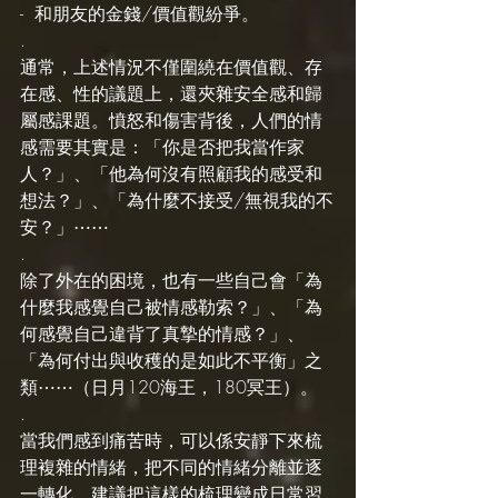
-  和朋友的金錢/價值觀紛爭。
.
通常，上述情況不僅圍繞在價值觀、存
在感、性的議題上，還夾雜安全感和歸
屬感課題。憤怒和傷害背後，人們的情
感需要其實是：「你是否把我當作家
人？」、「他為何沒有照顧我的感受和
想法？」、「為什麼不接受/無視我的不
安？」⋯⋯
.
除了外在的困境，也有一些自己會「為
什麼我感覺自己被情感勒索？」、「為
何感覺自己違背了真摯的情感？」、
「為何付出與收穫的是如此不平衡」之
類⋯⋯（日月120海王，180冥王）。
.
當我們感到痛苦時，可以係安靜下來梳
理複雜的情緒，把不同的情緒分離並逐
一轉化。建議把這樣的梳理變成日常習