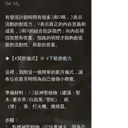
04:16。
.
有發現許願時間有很多3和9嗎，3表示
流動的創造力，9表示真正的內在意義和
成長，3和9的組合告訴我們：向內在尋
找智慧和答案、指路的明燈才能夠創造
新的流動性、和新的答案。
.
🍀【#冥想儀式】🌞 
#下載療癒力
.
這裡，我附送一個簡單的新月儀式，讓
各位在新月時間為自己做個小療癒。
.
準備材料：1-2款神聖植物（建議：聖
木/薰衣草/白鼠尾/雪松）、紙
（簿）、筆、打火機、燃燒皿。
.
步驟：
1.  點燃神聖植物（記住要滅火，因為只