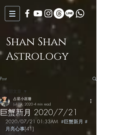
Shan Shan
Astrology
Post
全部文章
占星小巫珊
全部文章
Jul 19, 2020
4 min read
巨蟹新月 2020/7/21
小巫年運
2020/07/21 01:33AM  
#巨蟹新月
#
小巫觀點
月亮心事
[41]
月亮心事