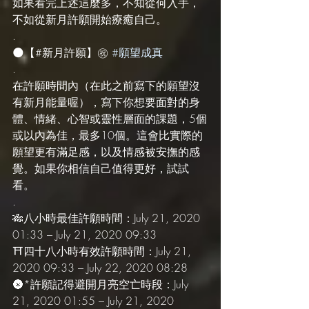
如果看完上述這麼多，不知從何入手，
不如從新月許願開始療癒自己。
.
🌑【#新月許願】㊗️ 
#願望成真
.
在許願時間內（在此之前寫下的願望沒
有新月能量喔），寫下你想要面對的身
體、情緒、心智或靈性層面的課題，5個
或以內為佳，最多10個。這會比實際的
願望更有滿足感，以及情感被安撫的感
覺。如果你相信自己值得更好，試試
看。
.
🎋八小時最佳許願時間：July 21, 2020 
01:33 – July 21, 2020 09:33
⛩️四十八小時有效許願時間：July 21, 
2020 09:33 – July 22, 2020 08:28
🌚*許願記得避開月亮空亡時段：July 
21, 2020 01:55 – July 21, 2020 