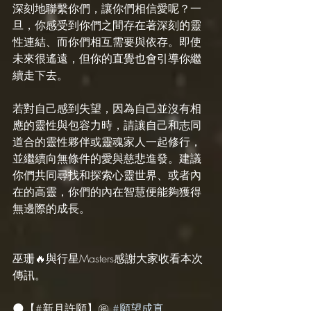
深刻地聯繫你們，讓你們相信愛呢？一
旦，你感受到你們之間存在著深刻的靈
性連結、而你們相互需要與依存。即使
未來很遙遠，但你的直覺也會引導你繼
續走下去。
若對自己感到失望，因為自己並沒有相
應的靈性與包容力時，請讓自己和志同
道合的靈性夥伴或靈魂家人一起修行，
並繼續向無條件的愛與慈悲進發。建議
你們共同尋找和探索心靈世界、或者內
在的高靈，你們的內在智慧便能夠獲得
無邊際的成長。
巫珊🔥與行星Masters感謝大家收看本次
傳訊。
🌑【#新月許願】㊗️ 
#願望成真