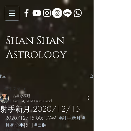
Shan Shan
Astrology
Post
全部文章
占星小巫珊
全部文章
Dec 14, 2020
4 min read
射手新月 2020/12/15
小巫年運
2020/12/15 00:17AM  
#射手新月
#
小巫觀點
月亮心事
[51] 
#日蝕
月亮心事