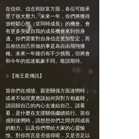
在信仰、信念和財富方面，各位可能承
受了很大壓力。未來一年，你們將獲得
放輕鬆心態（並同時成長）的機會。會
有更多突破自我的成長機會來到你身
邊。你們需要對自身信念更加堅定，而
且相信自己所做的事是為自由飛翔播
種。未來一年雖仍有不少挑戰，但將會
和今年的低迷氣象不同。敬請期待。
✨【海王星傳訊】
當你們在感情、親密關係方面迷惘時，
或者不知現實應該如何與對方相處時，
請回歸自己的內心去連結自己。請看
看，是什麼在支撐關係繼續前行。當你
感到迷惘時，請想想你們之間共同成長
的動力、以及你們帶給大家的心靈愉
悅。對你而言是否值得呢，又是否足以