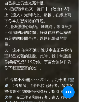
自己身上仍然光亮十足。
6. 把紙張拿出來，從口中（吐出）&手
上（流入）光到紙上。然後，在紙上寫
下你本月想療癒的課題。
7. 用煙燻燻心願紙。煙燻時，等待至少
五個深呼吸的時間，好讓你與神聖植物
有足夠的時間合作，以轉化阻礙的能
量。
8. （若有任何不適，說明宇宙正為妳清
理那些老舊的阻礙。此時，我非常建議
你繼續冥想3-15分鐘。宇宙會無條件為
你下載更豐富的光）。
🌈 占星小巫珊[Since2017]，九十後 
#靈
媒
、#占星師、#卡巴拉 修行者。致力於
提供靈性治療服務和課程，指引 
#雙生
火焰
、光工作者和修行者，進入 
#內在
療癒
 與 
#陰陽平衡
 之旅。