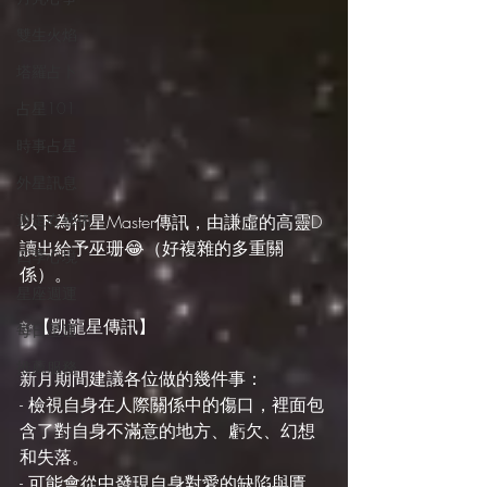
雙生火焰
塔羅占卜
占星101
時事占星
外星訊息
遊走在藝術
以下為行星Master傳訊，由謙虛的高靈D
讀出給予巫珊😂（好複雜的多重關
四季心境
係）。
星座週運
✨【凱龍星傳訊】
每日星運
推薦服務
新月期間建議各位做的幾件事：
- 檢視自身在人際關係中的傷口，裡面包
含了對自身不滿意的地方、虧欠、幻想
和失落。
- 可能會從中發現自身對愛的缺陷與匱