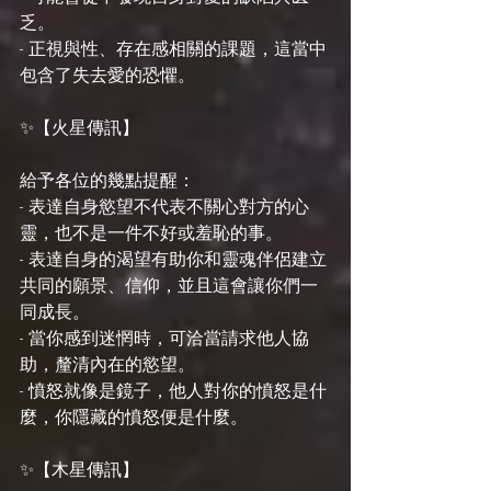
乏。
- 正視與性、存在感相關的課題，這當中
包含了失去愛的恐懼。
✨【火星傳訊】
給予各位的幾點提醒：
- 表達自身慾望不代表不關心對方的心
靈，也不是一件不好或羞恥的事。
- 表達自身的渴望有助你和靈魂伴侶建立
共同的願景、信仰，並且這會讓你們一
同成長。
- 當你感到迷惘時，可洽當請求他人協
助，釐清內在的慾望。
- 憤怒就像是鏡子，他人對你的憤怒是什
麼，你隱藏的憤怒便是什麼。
✨【木星傳訊】