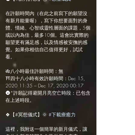
在許願時間內（在此之前寫下的願望沒
有新月能量喔），寫下你想要面對的身
體、情緒、心智或靈性層面的課題，5個
或以內為佳，最多10個。這會比實際的
願望更有滿足感，以及情感被安撫的感
覺。如果你相信自己值得更好，試試
看。
🎋八小時最佳許願時間：無
⛩️四十八小時有效許願時間：Dec 15, 
2020 11:35 – Dec 17, 2020 00:17
🌚*許願記得避開月亮空亡時段：已包含
在上述時段。
🍀【#冥想儀式】🌞 
#下載療癒力
這裡，我附送一個簡單的新月儀式，讓