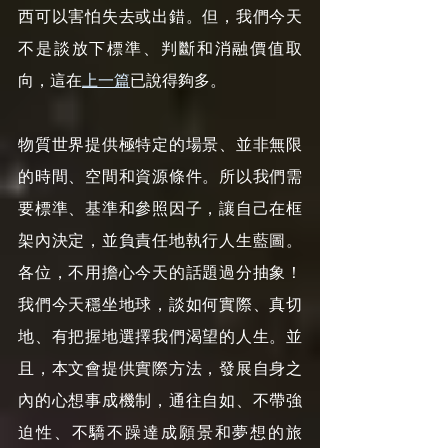
西可以害怕失去或出錯。但，我們今天
不是談放下標準、判斷和消融價值取
向，這在
上一篇
已說得夠多。
物質世界提供極特定的場景、並非無限
的時間、空間和資源條件。所以我們需
要標準、基準和參照因子，讓自己在框
架內決定，並負責任地執行人生藍圖。
各位，不用擔心今天的話題過分抽象！
我們今天穩坐地球，談如何實際、真切
地、有把握地選擇我們渴望的人生。並
且，本文會提供實際方法，發展自身之
內的心想事成機制，通往自如、不帶強
迫性、不驕不躁達成願景和夢想的旅