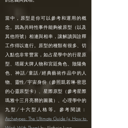
當中，原型是你可以參考和運用的概
念。因為共時性事件能夠被原型（以及
其他符號）相連與相串，讓解讀與詮釋
工作得以進行。原型的種類有很多、切
入點也非常豐富，如占星學中的行星原
型、塔羅大牌人物和宮廷角色、陰陽角
色、神話/童話/經典藝術作品中的人
物、靈性/宇宙身份（參照凱若琳‧密思
的心靈原型卡）、星際原型（參考星際
瑪雅十三月亮曆的圖騰）、心理學中的
九型/十六型人格等。參考閱讀：
Archetypes: The Ultimate Guide (+ How to 
Work With Them)
 by Aletheia Luna。