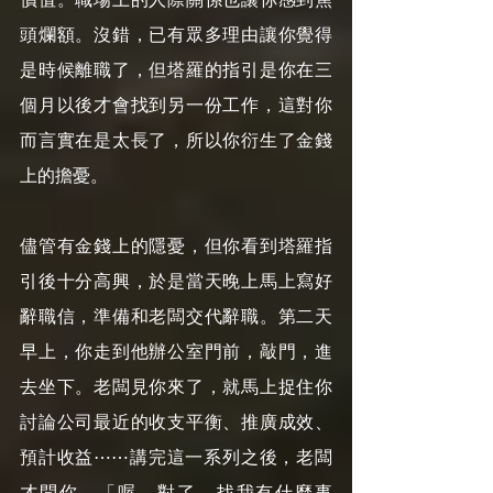
頭爛額。沒錯，已有眾多理由讓你覺得
是時候離職了，但塔羅的指引是你在三
個月以後才會找到另一份工作，這對你
而言實在是太長了，所以你衍生了金錢
上的擔憂。
儘管有金錢上的隱憂，但你看到塔羅指
引後十分高興，於是當天晚上馬上寫好
辭職信，準備和老闆交代辭職。第二天
早上，你走到他辦公室門前，敲門，進
去坐下。老闆見你來了，就馬上捉住你
討論公司最近的收支平衡、推廣成效、
預計收益⋯⋯講完這一系列之後，老闆
才問你，「喔，對了，找我有什麼事