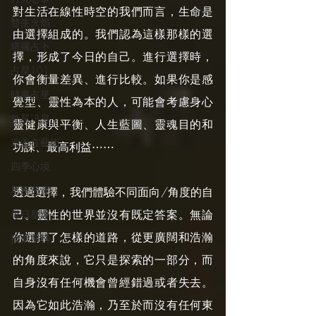
對生活在線性時空的我們而言，生命是
雙生火焰
由選擇組成的。我們認為這樣那樣的選
塔羅占卜
擇，形成了今日的自己。進行選擇時，
占星101
你會衡量差異、進行比較。如果你是感
時事占星
覺型、靈性為本的人，可能會考慮身心
外星訊息
靈健康與平衡、人生藍圖、靈魂目的和
遊走在藝術
功課、最高利益⋯⋯
四季心境
星座週運
透過選擇，我們體驗不同面向/角度的自
己。靈性的世界並沒有既定答案。無論
每日星運
你選擇了怎樣的道路，從更廣闊和浩瀚
推薦服務
的角度來說，它只是探索的一部分，而
自身沒有任何機會曾經錯過或者失去。
因為它如此浩瀚，乃至於而沒有任何東