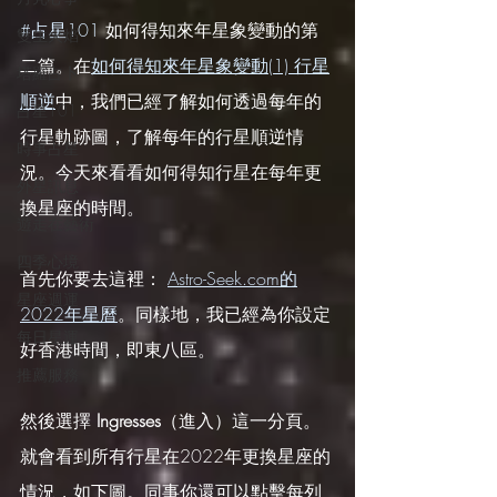
#占星101
 如何得知來年星象變動的第
雙生火焰
二篇。在
如何得知來年星象變動(1) 行星
塔羅占卜
順逆
中，我們已經了解如何透過每年的
占星101
行星軌跡圖，了解每年的行星順逆情
時事占星
況。今天來看看如何得知行星在每年更
外星訊息
換星座的時間。
遊走在藝術
四季心境
首先你要去這裡： 
Astro-Seek.com的
星座週運
2022年星曆
。同樣地，我已經為你設定
每日星運
好香港時間，即東八區。
推薦服務
然後選擇
 Ingresses
（進入）這一分頁。
就會看到所有行星在2022年更換星座的
情況，如下圖。同事你還可以點擊每列