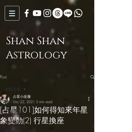
Shan Shan
Astrology
Post
全部文章
占星小巫珊
全部文章
Dec 22, 2021
3 min read
[占星101]如何得知來年星
小巫年運
象變動(2) 行星換座
小巫觀點
月亮心事