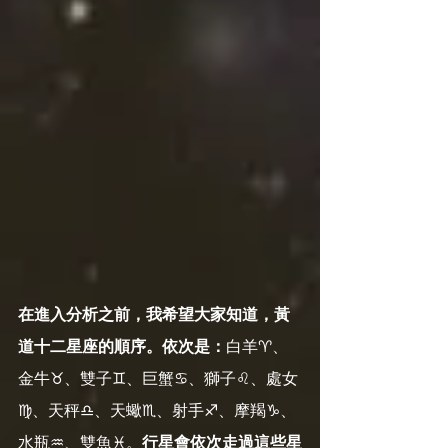
在進入分析之前，我希望大家知道，黃
道十二星座的順序。依次是：
白羊♈️、
金牛♉️、雙子♊️、巨蟹♋️、獅子♌️、處女
♍️、天秤♎️、天蠍♏️、射手♐️、摩羯♑️、
水瓶♒️、雙魚♓️。
行星會依次走過這些星