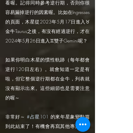
看喔。記得同時參考逆行期，否則你很
容易漏掉逆行的因素喔。比如在Ingresses
的頁面，木星從2023年5月17日進入♉️
金牛Taurus之後，有沒有經過逆行，才在
2024年5月26日進入♊️雙子Gemini呢？
如果你明白木星的慣性軌跡（每年都會
逆行120日左右）。就會知道一定是有
啦，但它整個逆行期都在金牛，列表就
沒有顯示出來。這些細節也是需要注意
的喔～
非常好～ 
#占星101
 的來年星象變動篇
到此結束了！有機會再寫其他專業占星