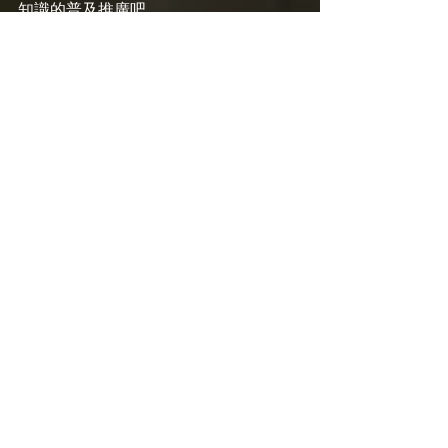
知識的普及推廣吧。
🌈 占星小巫珊[Since2017]，九十後 
#靈
媒
、#占星師、#卡巴拉 修行者。致力於
提供靈性治療服務和課程，指引 
#雙生
火焰
、光工作者和修行者，進入 
#內在
療癒
 與 
#陰陽平衡
 之旅。
.
🔮 占星解讀 | 本命 流年 關係盤 +療癒
✨ 占星靈氣 | 任何課題適用的萬能療癒
法
🌈 雙生火焰 | 雙生火焰靈魂紀錄書 閱讀
&引導閱讀